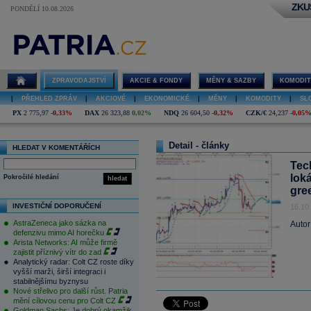
ZKU
PONDĚLÍ 10.08.2026
ZPRAVODAJSTVÍ
AKCIE & FONDY
MĚNY & SAZBY
KOMODIT
|
PŘEHLED ZPRÁV
|
AKCIOVÉ
|
EKONOMICKÉ
|
MĚNY
|
KOMODITY
|
SL
PX
2 775,97
-0,33%
DAX
26 323,88
0,02%
NDQ
26 604,50
-0,32%
CZK/€
24,237
-0,05
Detail - články
HLEDAT V KOMENTÁŘÍCH
Tec
lok
Pokročilé hledání
hledat
gre
INVESTIČNÍ DOPORUČENÍ
16.10
AstraZeneca jako sázka na
Autor
defenzivu mimo AI horečku
Arista Networks: AI může firmě
zajistit příznivý vítr do zad
Analytický radar: Colt CZ roste díky
vyšší marži, širší integraci i
stabilnějšímu byznysu
Nové střelivo pro další růst. Patria
mění cílovou cenu pro Colt CZ
Goldman Sachs: Je dobrý okamžik