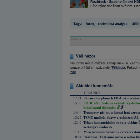
Rozbřesk - Spadne čínské HDP
Čína hýbe dnešním světem. Ochla
Tagy:
forex
,
technická analýza
,
USD
,
Reklama
Váš názor
Na tomto místě můžete zahájit diskusi. Zatím
pouze přihlášení uživatelé (
Přihlásit
). Pokud ne
zde
.
Aktuální komentáře
10.08.2026
17:01
Pár úvah o plánech FIFA, skutečném 
15:38
PODCAST Týdenní výhled: Výsledková
brání státní dluhopisy
14:44
Trumpovy příjmy z licencí loni vzros
13:25
TSMC umlčela obavy z ochlazení AI. T
12:40
Trhu s humanoidními roboty vládne Čí
světových dodávek
11:19
Míra nezaměstnanosti v červenci stou
10:04
Rozbřesk: Extrémní sucho a nízká hl