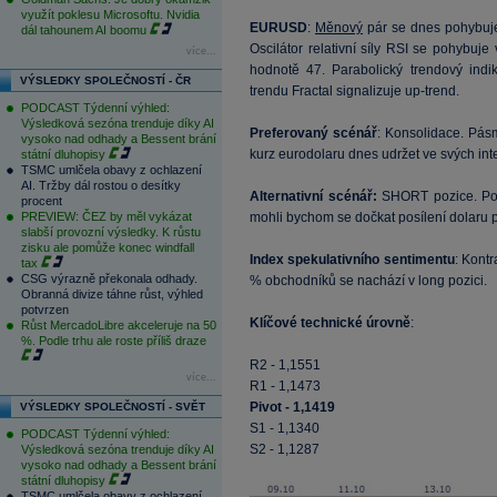
využít poklesu Microsoftu. Nvidia
EURUSD
:
Měnový
pár se dnes pohybuj
dál tahounem AI boomu
Oscilátor relativní síly RSI se pohybuj
více...
hodnotě 47. Parabolický trendový indi
VÝSLEDKY SPOLEČNOSTÍ - ČR
trendu Fractal signalizuje up-trend.
PODCAST Týdenní výhled:
Výsledková sezóna trenduje díky AI
Preferovaný scénář
: Konsolidace. Pá
vysoko nad odhady a Bessent brání
kurz eurodolaru dnes udržet ve svých int
státní dluhopisy
TSMC umlčela obavy z ochlazení
AI. Tržby dál rostou o desítky
Alternativní scénář:
SHORT pozice. Poku
procent
PREVIEW: ČEZ by měl vykázat
mohli bychom se dočkat posílení dolaru p
slabší provozní výsledky. K růstu
zisku ale pomůže konec windfall
Index spekulativního sentimentu
: Kont
tax
CSG výrazně překonala odhady.
% obchodníků se nachází v long pozici.
Obranná divize táhne růst, výhled
potvrzen
Klíčové technické úrovně
:
Růst MercadoLibre akceleruje na 50
%. Podle trhu ale roste příliš draze
R2 - 1,1551
více...
R1 - 1,1473
Pivot - 1,1419
VÝSLEDKY SPOLEČNOSTÍ - SVĚT
S1 - 1,1340
PODCAST Týdenní výhled:
S2 - 1,1287
Výsledková sezóna trenduje díky AI
vysoko nad odhady a Bessent brání
státní dluhopisy
TSMC umlčela obavy z ochlazení