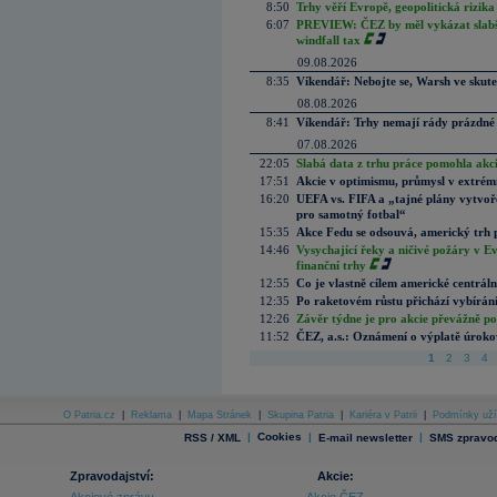
8:50
Trhy věří Evropě, geopolitická rizika
6:07
PREVIEW: ČEZ by měl vykázat slabší 
windfall tax
09.08.2026
8:35
Víkendář: Nebojte se, Warsh ve skute
08.08.2026
8:41
Víkendář: Trhy nemají rády prázdné 
07.08.2026
22:05
Slabá data z trhu práce pomohla akc
17:51
Akcie v optimismu, průmysl v extrémn
16:20
UEFA vs. FIFA a „tajné plány vytvoř
pro samotný fotbal“
15:35
Akce Fedu se odsouvá, americký trh 
14:46
Vysychající řeky a ničivé požáry v E
finanční trhy
12:55
Co je vlastně cílem americké centrál
12:35
Po raketovém růstu přichází vybírán
12:26
Závěr týdne je pro akcie převážně po
11:52
ČEZ, a.s.: Oznámení o výplatě úrok
1
2
3
4
O Patria.cz
|
Reklama
|
Mapa Stránek
|
Skupina Patria
|
Kariéra v Patrii
|
Podmínky uží
|
Cookies
|
|
RSS / XML
E-mail newsletter
SMS zpravod
Zpravodajství:
Akcie: