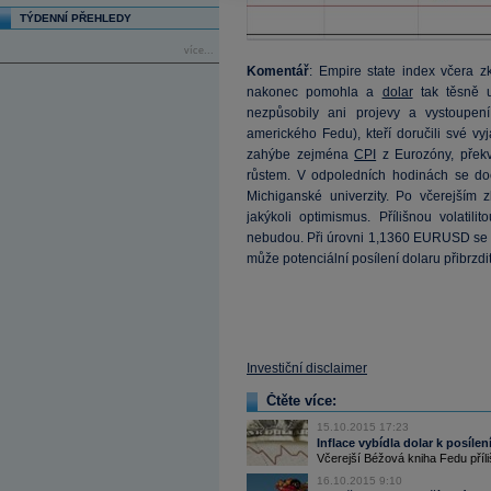
TÝDENNÍ PŘEHLEDY
více...
Komentář
: Empire state index včera z
nakonec pomohla a
dolar
tak těsně 
nezpůsobily ani projevy a vystoupen
amerického Fedu), kteří doručili své vy
zahýbe zejména
CPI
z Eurozóny, přek
růstem. V odpoledních hodinách se d
Michiganské univerzity. Po včerejším 
jakýkoli optimismus. Přílišnou volatil
nebudou. Při úrovni 1,1360 EURUSD se t
může potenciální posílení dolaru přibrzdit
Investiční disclaimer
Čtěte více:
15.10.2015 17:23
Inflace vybídla dolar k posílen
Včerejší Béžová kniha Fedu příli
16.10.2015 9:10