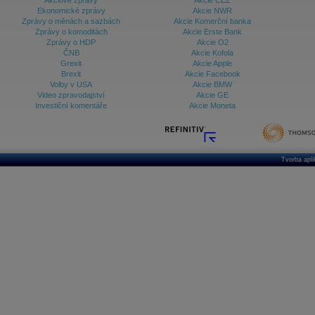
Akciové zprávy
Akcie ČEZ
Ekonomické zprávy
Akcie NWR
Zprávy o měnách a sazbách
Akcie Komerční banka
Zprávy o komoditách
Akcie Erste Bank
Zprávy o HDP
Akcie O2
ČNB
Akcie Kofola
Grexit
Akcie Apple
Brexit
Akcie Facebook
Volby v USA
Akcie BMW
Video zpravodajství
Akcie GE
Investiční komentáře
Akcie Moneta
Tvorba apl