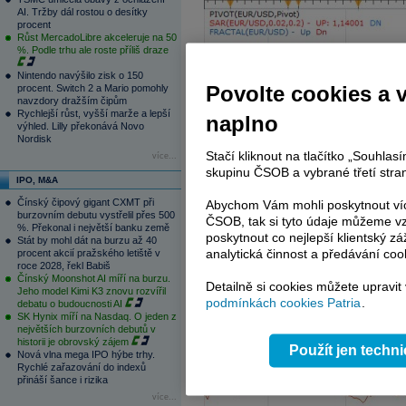
AI. Tržby dál rostou o desítky
procent
Růst MercadoLibre akceleruje na 50
%. Podle trhu ale roste příliš draze
Nintendo navýšilo zisk o 150
Povolte cookies a 
procent. Switch 2 a Mario pomohly
navzdory dražším čipům
Rychlejší růst, vyšší marže a lepší
naplno
výhled. Lilly překonává Novo
Nordisk
Stačí kliknout na tlačítko „Souhla
více...
skupinu ČSOB a vybrané třetí stran
IPO, M&A
Čínský čipový gigant CXMT při
Abychom Vám mohli poskytnout víc
burzovním debutu vystřelil přes 500
ČSOB, tak si tyto údaje můžeme vz
%. Překonal i největší banku země
poskytnout co nejlepší klientský zá
Stát by mohl dát na burzu až 40
analytická činnost a předávání coo
procent akcií pražského letiště v
roce 2028, řekl Babiš
Čínský Moonshot AI míří na burzu.
Detailně si cookies můžete upravit
Jeho model Kimi K3 znovu rozvířil
podmínkách cookies Patria
.
debatu o budoucnosti AI
SK Hynix míří na Nasdaq. O jeden z
největších burzovních debutů v
historii je obrovský zájem
Použít jen techn
Nová vlna mega IPO hýbe trhy.
Rychlé zařazování do indexů
přináší šance i rizika
více...