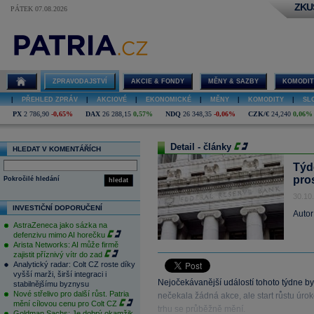
ZKU
PÁTEK 07.08.2026
ZPRAVODAJSTVÍ
AKCIE & FONDY
MĚNY & SAZBY
KOMODIT
|
PŘEHLED ZPRÁV
|
AKCIOVÉ
|
EKONOMICKÉ
|
MĚNY
|
KOMODITY
|
SL
PX
2 786,90
-0,65%
DAX
26 288,15
0,57%
NDQ
26 348,35
-0,06%
CZK/€
24,240
0,06%
Detail - články
HLEDAT V KOMENTÁŘÍCH
Týd
pro
Pokročilé hledání
hledat
30.10
INVESTIČNÍ DOPORUČENÍ
Autor
AstraZeneca jako sázka na
defenzivu mimo AI horečku
Arista Networks: AI může firmě
zajistit příznivý vítr do zad
Analytický radar: Colt CZ roste díky
vyšší marži, širší integraci i
Nejočekávanější událostí tohoto týdne b
stabilnějšímu byznysu
Nové střelivo pro další růst. Patria
nečekala žádná akce, ale start růstu úro
mění cílovou cenu pro Colt CZ
trhu se průběžně mění.
Goldman Sachs: Je dobrý okamžik