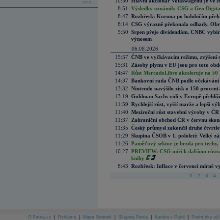
10:30
Hlavní akcionář Volkswagenu je ve z
více...
8:51
Výsledky oznámily CSG a Gen Digital
8:47
Rozbřesk: Koruna po holubičím přek
8:14
CSG výrazně překonala odhady. Obran
5:50
Srpen přeje dividendám. CNBC vybírá
výnosem
06.08.2026
15:57
ČNB ve vyčkávacím režimu, zvýšení s
15:31
Zásoby plynu v EU jsou pro toto obdo
14:47
Růst MercadoLibre akceleruje na 50 %
14:37
Bankovní rada ČNB podle očekávání 
13:32
Nintendo navýšilo zisk o 150 procen
13:19
Goldman Sachs vidí v Evropě přehlíže
11:59
Rychlejší růst, vyšší marže a lepší v
11:40
Meziroční růst stavební výroby v ČR
11:37
Zahraniční obchod ČR v červnu skonč
11:35
Český průmysl zakončil druhé čtvrtlet
11:29
Skupina ČSOB v 1. pololetí: Velký zá
11:26
Paměťový sektor je brzda pro techy,
10:27
PREVIEW: CSG míří k dalšímu růstu.
knihy
8:43
Rozbřesk: Inflace v červenci mírně v
1
2
3
4
O Patria.cz
|
Reklama
|
Mapa Stránek
|
Skupina Patria
|
Kariéra v Patrii
|
Podmínky uží