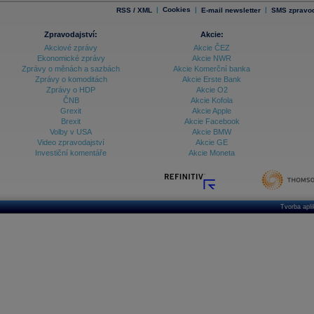
|
Cookies
|
|
RSS / XML
E-mail newsletter
SMS zpravod
Zpravodajství:
Akcie:
Akciové zprávy
Akcie ČEZ
Ekonomické zprávy
Akcie NWR
Zprávy o měnách a sazbách
Akcie Komerční banka
Zprávy o komoditách
Akcie Erste Bank
Zprávy o HDP
Akcie O2
ČNB
Akcie Kofola
Grexit
Akcie Apple
Brexit
Akcie Facebook
Volby v USA
Akcie BMW
Video zpravodajství
Akcie GE
Investiční komentáře
Akcie Moneta
Tvorba apl