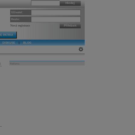
Hledej
Uživatel:
Heslo:
Nová registrace
Přihlásit
E PATRIA
DISKUSE
|
BLOG
j
Reklama