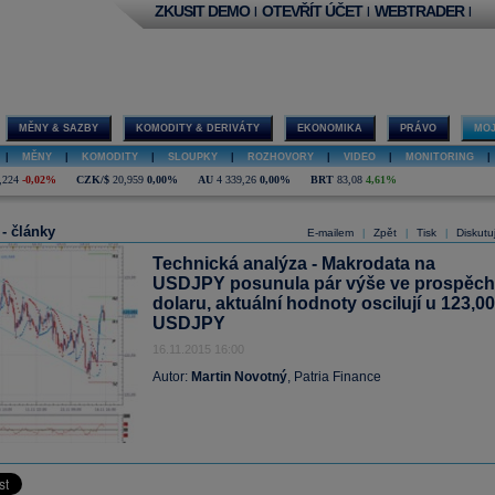
ZKUSIT DEMO
OTEVŘÍT ÚČET
WEBTRADER
|
|
|
MĚNY & SAZBY
KOMODITY & DERIVÁTY
EKONOMIKA
PRÁVO
MOJ
|
MĚNY
|
KOMODITY
|
SLOUPKY
|
ROZHOVORY
|
VIDEO
|
MONITORING
|
,224
-0,02%
CZK/$
20,959
0,00%
AU
4 339,26
0,00%
BRT
83,08
4,61%
 - články
E-mailem
Zpět
Tisk
Diskutu
|
|
|
Technická analýza - Makrodata na
USDJPY posunula pár výše ve prospěch
dolaru, aktuální hodnoty oscilují u 123,00
USDJPY
16.11.2015 16:00
Autor:
Martin Novotný
, Patria Finance