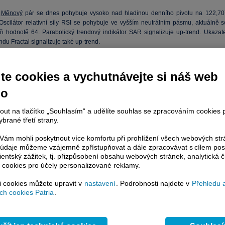
Měnový
pár se dnes pohybuje vysoko nad hladinou denního pivotu na 122,70
scilátor relativní síly RSI se pohybuje ve vyšším neutrálním pásmu, aktuálně s
ři hodnotě 64. Parabolický trendový indikátor SAR signalizuje up-trend. Ukazate
du Fractal signalizuje také up-trend.
aný scénář:
Konsolidace.
Měnový
pár na úrovni 123,00 USDJPY by mohl pře
ím směřováním zkonsolidovat při této hodnotě.
te cookies a vychutnávejte si náš web
vní scénář:
LONG pozice. Jen oslabený horším údajem o japonském
HDP
může sv
ohloubit na nedávné hodnoty nad R2.
no
kulativního sentimentu:
Kontraindikátor SSI se nachází na úrovni -1,52, celkem 4
nout na tlačítko „Souhlasím“ a udělíte souhlas se zpracováním cookies 
íků se nachází v long pozici.
brané třetí strany.
echnické úrovně:
ám mohli poskytnout více komfortu při prohlížení všech webových st
to údaje můžeme vzájemně zpřístupňovat a dále zpracovávat s cílem pos
lientský zážitek, tj. přizpůsobení obsahu webových stránek, analytická č
254
 cookies pro účely personalizované reklamy.
964
22,707
si cookies můžete upravit v
nastavení
. Podrobnosti najdete v
Přehledu 
415
h cookies Patria
.
159