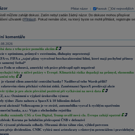
ázor
Přidat názor
Pavouk
Od nejnovějších
|
ístě můžete zahájit diskusi. Zatím nebyl zadán žádný názor. Do diskuse mohou přispívat
ášení uživatelé (
Přihlásit
). Pokud nemáte účet, na který byste se mohli přihlásit, registrujte se
lní komentáře
.08.2026
abá data z trhu práce pomohla akciím
cie v optimismu, průmysl v extrémním, dluhopisy neprotestují
FA vs. FIFA a „tajné plány vytvořené bezcharakterními lidmi, které mají pochybné přínosy
o samotný fotbal“
ce Fedu se odsouvá, americký trh práce překvapil opět negativně
sychající řeky a ničivé požáry v Evropě. Klimatická rizika dopadají na průmysl, ekonomiku 
nanční trhy
 je vlastně cílem americké centrální banky? Nasliboval toho Warsh příliš?
 raketovém růstu přichází vybírání zisků. Zaměstnanci SpaceX prodávají akcie
věr týdne je pro akcie převážně pozitivní při vyčkávání na nová data
Z, a.s.: Oznámení o výplatě úrokového výnosu
rly týdne: Zlato nahoru a SpaceX k 10 bilionům dolarů
avní akcionář Volkswagenu je ve ztrátě, automobilku vyzval k rychlým opatřením
merční banka, a.s.: Výpis z obchodního rejstříku
sledky oznámily CSG a Gen Digital, Trump uvalil nová cla. Evropa zahájí opatrně
zbřesk: Koruna po holubičím překvapení ČNB v defenzivě
G výrazně překonala odhady. Obranná divize táhne růst, výhled potvrzen
pen přeje dividendám. CNBC vybírá mezi aristokraty s růstovým potenciálem i pravidelným
nosem