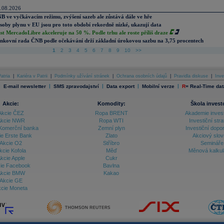
.08.2026
B ve vyčkávacím režimu, zvýšení sazeb ale zůstává dále ve hře
soby plynu v EU jsou pro toto období rekordně nízké, ukazují data
st MercadoLibre akceleruje na 50 %. Podle trhu ale roste příliš draze
nkovní rada ČNB podle očekávání drží základní úrokovou sazbu na 3,75 procentech
1
2
3
4
5
6
7
8
9
10
>>
atria
|
Kariéra v Patrii
|
Podmínky užívání stránek
|
Ochrana osobních údajů
|
Pravidla diskuse
|
Inve
|
|
|
|
|
E-mail newsletter
SMS zpravodajství
Data export
Mobilní verze
R
=
Real-Time dat
Akcie:
Komodity:
Škola invest
Akcie ČEZ
Ropa BRENT
Akademie inves
kcie NWR
Ropa WTI
Investiční stra
Komerční banka
Zemní plyn
Investiční dopo
ie Erste Bank
Zlato
Akciový slov
Akcie O2
Stříbro
Semináře
kcie Kofola
Měď
Měnová kalku
kcie Apple
Cukr
ie Facebook
Bavlna
kcie BMW
Kakao
Akcie GE
cie Moneta