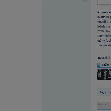
více...
Komentář
kvartální
hovoří o -
ležela na
ztratil t
regresním
měny (dob
Empire sta
Investiční
Čtěte 
Tagy:
t
Reklama