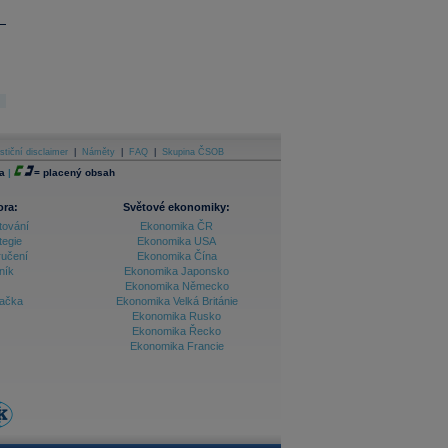
stiční disclaimer
|
Náměty
|
FAQ
|
Skupina ČSOB
a
|
=
placený obsah
ora:
Světové ekonomiky:
tování
Ekonomika ČR
tegie
Ekonomika USA
ručení
Ekonomika Čína
ník
Ekonomika Japonsko
Ekonomika Německo
lačka
Ekonomika Velká Británie
Ekonomika Rusko
Ekonomika Řecko
Ekonomika Francie