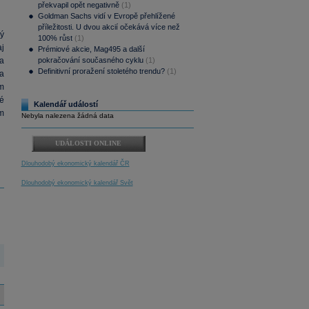
překvapil opět negativně
(1)
Goldman Sachs vidí v Evropě přehlížené
příležitosti. U dvou akcií očekává více než
ý
100% růst
(1)
j
Prémiové akcie, Mag495 a další
a
pokračování současného cyklu
(1)
Definitivní proražení stoletého trendu?
(1)
a
m
é
Kalendář událostí
m
Nebyla nalezena žádná data
UDÁLOSTI ONLINE
Dlouhodobý ekonomický kalendář ČR
Dlouhodobý ekonomický kalendář Svět