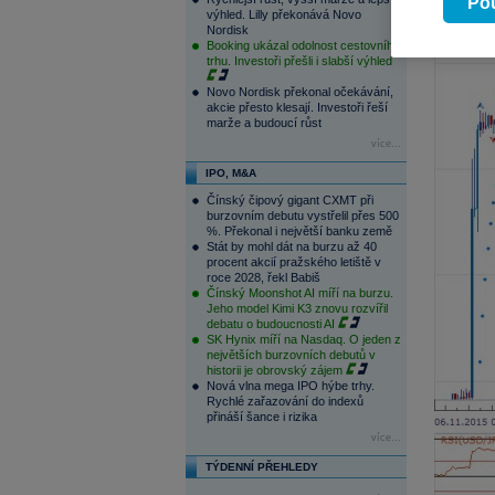
Pou
výhled. Lilly překonává Novo
Nordisk
Booking ukázal odolnost cestovního
trhu. Investoři přešli i slabší výhled
Novo Nordisk překonal očekávání,
akcie přesto klesají. Investoři řeší
marže a budoucí růst
více...
IPO, M&A
Čínský čipový gigant CXMT při
burzovním debutu vystřelil přes 500
%. Překonal i největší banku země
Stát by mohl dát na burzu až 40
procent akcií pražského letiště v
roce 2028, řekl Babiš
Čínský Moonshot AI míří na burzu.
Jeho model Kimi K3 znovu rozvířil
debatu o budoucnosti AI
SK Hynix míří na Nasdaq. O jeden z
největších burzovních debutů v
historii je obrovský zájem
Nová vlna mega IPO hýbe trhy.
Rychlé zařazování do indexů
přináší šance i rizika
více...
TÝDENNÍ PŘEHLEDY