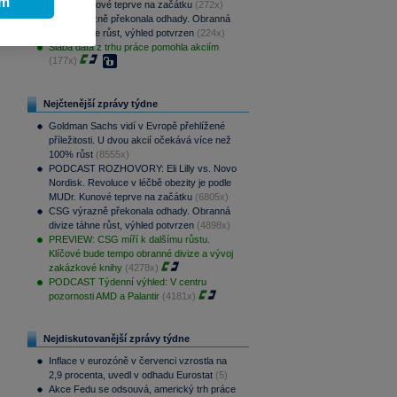
ím
MUDr. Kunové teprve na začátku
(272x)
CSG výrazně překonala odhady. Obranná
divize táhne růst, výhled potvrzen
(224x)
Slabá data z trhu práce pomohla akciím
(177x)
Nejčtenější zprávy týdne
Goldman Sachs vidí v Evropě přehlížené
příležitosti. U dvou akcií očekává více než
100% růst
(8555x)
PODCAST ROZHOVORY: Eli Lilly vs. Novo
Nordisk. Revoluce v léčbě obezity je podle
MUDr. Kunové teprve na začátku
(6805x)
CSG výrazně překonala odhady. Obranná
divize táhne růst, výhled potvrzen
(4898x)
PREVIEW: CSG míří k dalšímu růstu.
Klíčové bude tempo obranné divize a vývoj
zakázkové knihy
(4278x)
PODCAST Týdenní výhled: V centru
pozornosti AMD a Palantir
(4181x)
Nejdiskutovanější zprávy týdne
Inflace v eurozóně v červenci vzrostla na
2,9 procenta, uvedl v odhadu Eurostat
(5)
Akce Fedu se odsouvá, americký trh práce