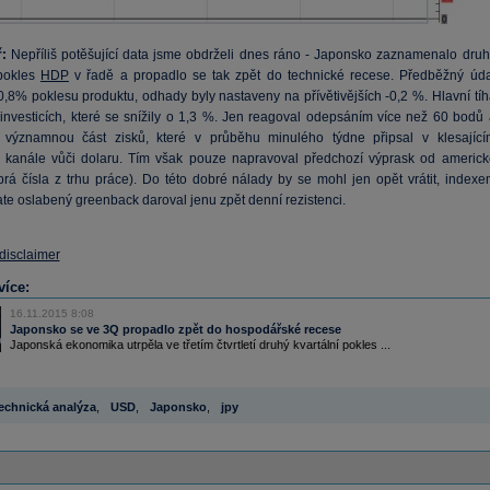
:
Nepříliš potěšující data jsme obdrželi dnes ráno - Japonsko zaznamenalo druh
 pokles
HDP
v řadě a propadlo se tak zpět do technické recese. Předběžný úda
0,8% poklesu produktu, odhady byly nastaveny na přívětivějších -0,2 %. Hlavní tíh
 investicích, které se snížily o 1,3 %. Jen reagoval odepsáním více než 60 bodů 
ak významnou část zisků, které v průběhu minulého týdne připsal v klesající
 kanále vůči dolaru. Tím však pouze napravoval předchozí výprask od americk
rá čísla z trhu práce). Do této dobré nálady by se mohl jen opět vrátit, indexe
te oslabený greenback daroval jenu zpět denní rezistenci.
 disclaimer
více:
16.11.2015 8:08
Japonsko se ve 3Q propadlo zpět do hospodářské recese
Japonská ekonomika utrpěla ve třetím čtvrtletí druhý kvartální pokles ...
echnická analýza
,
USD
,
Japonsko
,
jpy