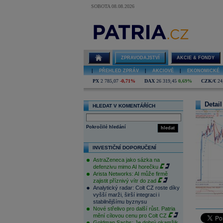
SOBOTA 08.08.2026
ZPRAVODAJSTVÍ
AKCIE & FONDY
|
PŘEHLED ZPRÁV
|
AKCIOVÉ
|
EKONOMICKÉ
PX
2 785,07
-0,71%
DAX
26 319,45
0,69%
CZK/€
24
Detail
HLEDAT V KOMENTÁŘÍCH
Pokročilé hledání
hledat
INVESTIČNÍ DOPORUČENÍ
AstraZeneca jako sázka na
defenzivu mimo AI horečku
Arista Networks: AI může firmě
zajistit příznivý vítr do zad
Analytický radar: Colt CZ roste díky
vyšší marži, širší integraci i
stabilnějšímu byznysu
Nové střelivo pro další růst. Patria
mění cílovou cenu pro Colt CZ
Goldman Sachs: Je dobrý okamžik