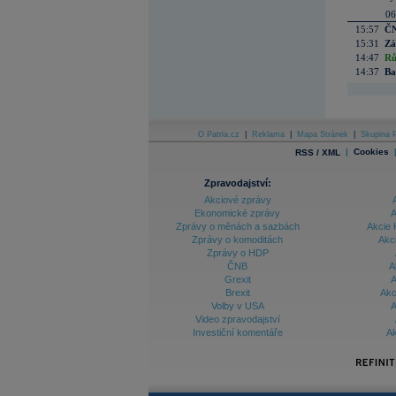
06
15:57
ČN
15:31
Zá
14:47
Rů
14:37
Ba
O Patria.cz
|
Reklama
|
Mapa Stránek
|
Skupina P
|
Cookies
RSS / XML
Zpravodajství:
Akciové zprávy
Ekonomické zprávy
A
Zprávy o měnách a sazbách
Akcie 
Zprávy o komoditách
Akc
Zprávy o HDP
ČNB
A
Grexit
A
Brexit
Akc
Volby v USA
A
Video zpravodajství
Investiční komentáře
Ak