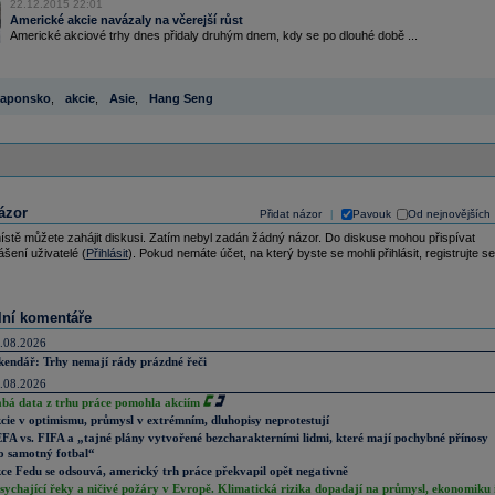
22.12.2015 22:01
Americké akcie navázaly na včerejší růst
Americké akciové trhy dnes přidaly druhým dnem, kdy se po dlouhé době ...
aponsko
,
akcie
,
Asie
,
Hang Seng
ázor
Přidat názor
Pavouk
Od nejnovějších
|
ístě můžete zahájit diskusi. Zatím nebyl zadán žádný názor. Do diskuse mohou přispívat
ášení uživatelé (
Přihlásit
). Pokud nemáte účet, na který byste se mohli přihlásit, registrujte se
lní komentáře
.08.2026
kendář: Trhy nemají rády prázdné řeči
.08.2026
abá data z trhu práce pomohla akciím
cie v optimismu, průmysl v extrémním, dluhopisy neprotestují
FA vs. FIFA a „tajné plány vytvořené bezcharakterními lidmi, které mají pochybné přínosy
o samotný fotbal“
ce Fedu se odsouvá, americký trh práce překvapil opět negativně
sychající řeky a ničivé požáry v Evropě. Klimatická rizika dopadají na průmysl, ekonomiku 