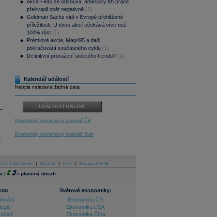
Akce Fedu se odsouvá, americký trh práce
překvapil opět negativně
(1)
Goldman Sachs vidí v Evropě přehlížené
příležitosti. U dvou akcií očekává více než
100% růst
(1)
Prémiové akcie, Mag495 a další
pokračování současného cyklu
(1)
Definitivní proražení stoletého trendu?
(1)
Kalendář událostí
Nebyla nalezena žádná data
UDÁLOSTI ONLINE
Dlouhodobý ekonomický kalendář ČR
Dlouhodobý ekonomický kalendář Svět
stiční disclaimer
|
Náměty
|
FAQ
|
Skupina ČSOB
a
|
=
placený obsah
ora:
Světové ekonomiky:
tování
Ekonomika ČR
tegie
Ekonomika USA
ručení
Ekonomika Čína