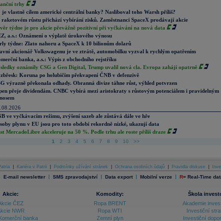
nanční trhy
 je vlastně cílem americké centrální banky? Nasliboval toho Warsh příliš?
 raketovém růstu přichází vybírání zisků. Zaměstnanci SpaceX prodávají akcie
věr týdne je pro akcie převážně pozitivní při vyčkávání na nová data
Z, a.s.: Oznámení o výplatě úrokového výnosu
rly týdne: Zlato nahoru a SpaceX k 10 bilionům dolarů
avní akcionář Volkswagenu je ve ztrátě, automobilku vyzval k rychlým opatřením
merční banka, a.s.: Výpis z obchodního rejstříku
sledky oznámily CSG a Gen Digital, Trump uvalil nová cla. Evropa zahájí opatrně
zbřesk: Koruna po holubičím překvapení ČNB v defenzivě
G výrazně překonala odhady. Obranná divize táhne růst, výhled potvrzen
pen přeje dividendám. CNBC vybírá mezi aristokraty s růstovým potenciálem i pravidelným
nosem
.08.2026
B ve vyčkávacím režimu, zvýšení sazeb ale zůstává dále ve hře
soby plynu v EU jsou pro toto období rekordně nízké, ukazují data
st MercadoLibre akceleruje na 50 %. Podle trhu ale roste příliš draze
1
2
3
4
5
6
7
8
9
10
>>
atria
|
Kariéra v Patrii
|
Podmínky užívání stránek
|
Ochrana osobních údajů
|
Pravidla diskuse
|
Inve
|
|
|
|
|
E-mail newsletter
SMS zpravodajství
Data export
Mobilní verze
R
=
Real-Time dat
Akcie:
Komodity:
Škola invest
Akcie ČEZ
Ropa BRENT
Akademie inves
kcie NWR
Ropa WTI
Investiční stra
Komerční banka
Zemní plyn
Investiční dopo