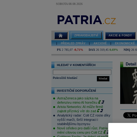
SOBOTA 08.08.2026
ZPRAVODAJSTVÍ
AKCIE & FONDY
|
PŘEHLED ZPRÁV
|
AKCIOVÉ
|
EKONOMICKÉ
PX
2 785,07
-0,71%
DAX
26 319,45
0,69%
NDQ
26 6
Detail
HLEDAT V KOMENTÁŘÍCH
Pokročilé hledání
hledat
INVESTIČNÍ DOPORUČENÍ
AstraZeneca jako sázka na
defenzivu mimo AI horečku
Arista Networks: AI může firmě
zajistit příznivý vítr do zad
Analytický radar: Colt CZ roste díky
vyšší marži, širší integraci i
stabilnějšímu byznysu
Asijská s
Nové střelivo pro další růst. Patria
ostatní tr
mění cílovou cenu pro Colt CZ
Goldman Sachs: Je dobrý okamžik