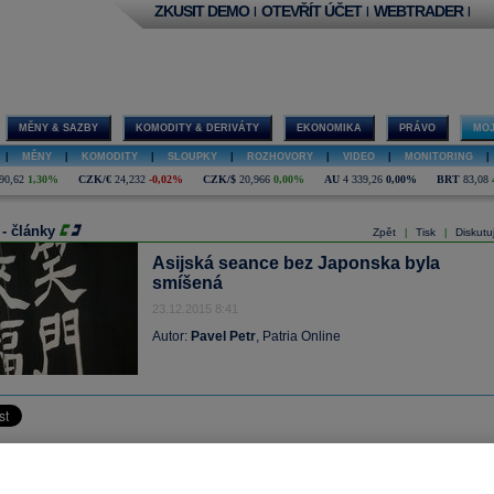
ZKUSIT DEMO
OTEVŘÍT ÚČET
WEBTRADER
|
|
|
MĚNY & SAZBY
KOMODITY & DERIVÁTY
EKONOMIKA
PRÁVO
MOJ
|
MĚNY
|
KOMODITY
|
SLOUPKY
|
ROZHOVORY
|
VIDEO
|
MONITORING
|
90,62
1,30%
CZK/€
24,232
-0,02%
CZK/$
20,966
0,00%
AU
4 339,26
0,00%
BRT
83,08
 - články
Zpět
Tisk
Diskutu
|
|
Asijská seance bez Japonska byla
smíšená
23.12.2015 8:41
Autor:
Pavel Petr
, Patria Online
eance dnes byla chudší o dění v Japonsku. Takže se pozornost upírala spíše n
hy jako například Čína.