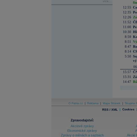
více...
fi
12:55
Co
12:35
Po
12:26
Zá
11:52
ČE
11:00
Pe
10:30
Hl
8:59
Ko
8:51
Vý
8:47
Ro
8:14
CS
5:50
Sr
vý
06
15:57
ČN
15:31
Zá
14:47
Rů
O Patria.cz
|
Reklama
|
Mapa Stránek
|
Skupina P
|
Cookies
RSS / XML
Zpravodajství:
Akciové zprávy
Ekonomické zprávy
A
Zprávy o měnách a sazbách
Akcie 