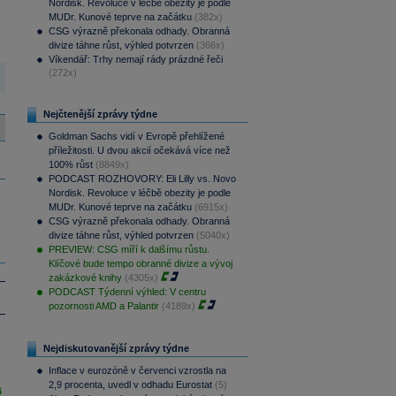
Nordisk. Revoluce v léčbě obezity je podle
MUDr. Kunové teprve na začátku
(382x)
CSG výrazně překonala odhady. Obranná
divize táhne růst, výhled potvrzen
(366x)
Víkendář: Trhy nemají rády prázdné řeči
(272x)
Nejčtenější zprávy týdne
Goldman Sachs vidí v Evropě přehlížené
příležitosti. U dvou akcií očekává více než
100% růst
(8849x)
PODCAST ROZHOVORY: Eli Lilly vs. Novo
Nordisk. Revoluce v léčbě obezity je podle
MUDr. Kunové teprve na začátku
(6915x)
CSG výrazně překonala odhady. Obranná
divize táhne růst, výhled potvrzen
(5040x)
PREVIEW: CSG míří k dalšímu růstu.
Klíčové bude tempo obranné divize a vývoj
zakázkové knihy
(4305x)
PODCAST Týdenní výhled: V centru
pozornosti AMD a Palantir
(4189x)
Nejdiskutovanější zprávy týdne
Inflace v eurozóně v červenci vzrostla na
2,9 procenta, uvedl v odhadu Eurostat
(5)
i