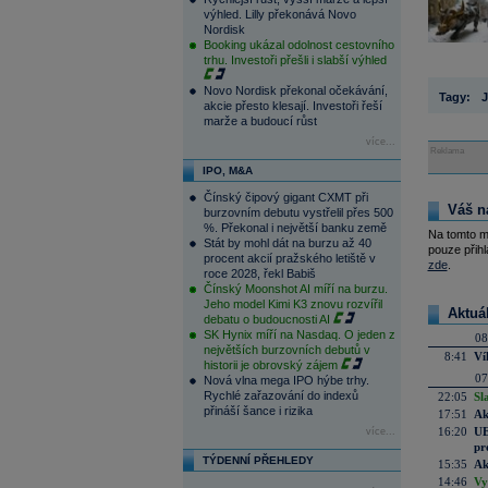
výhled. Lilly překonává Novo
Nordisk
Booking ukázal odolnost cestovního
trhu. Investoři přešli i slabší výhled
Novo Nordisk překonal očekávání,
Tagy:
J
akcie přesto klesají. Investoři řeší
marže a budoucí růst
více...
Reklama
IPO, M&A
Čínský čipový gigant CXMT při
Váš n
burzovním debutu vystřelil přes 500
%. Překonal i největší banku země
Na tomto m
Stát by mohl dát na burzu až 40
pouze přihl
procent akcií pražského letiště v
zde
.
roce 2028, řekl Babiš
Čínský Moonshot AI míří na burzu.
Jeho model Kimi K3 znovu rozvířil
Aktuá
debatu o budoucnosti AI
SK Hynix míří na Nasdaq. O jeden z
08
největších burzovních debutů v
8:41
Ví
historii je obrovský zájem
07
Nová vlna mega IPO hýbe trhy.
Rychlé zařazování do indexů
22:05
Sl
přináší šance i rizika
17:51
Ak
16:20
UE
více...
pr
TÝDENNÍ PŘEHLEDY
15:35
Ak
14:46
Vy