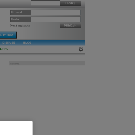
Hledej
Uživatel:
Heslo:
Nová registrace
Přihlásit
E PATRIA
DISKUSE
|
BLOG
4,61%
j
Reklama
a