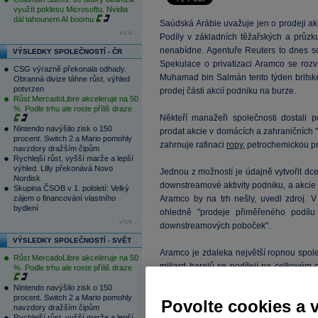
využít poklesu Microsoftu. Nvidia
dál tahounem AI boomu
Saúdská Arábie uvažuje jen o prodeji akc
více...
Podíly v základních těžařských a průzk
nenabídne. Agentuře Reuters to dnes sd
VÝSLEDKY SPOLEČNOSTÍ - ČR
Spekulace o privatizaci Aramco se rozv
CSG výrazně překonala odhady.
Muhamad bin Salmán tento týden britské
Obranná divize táhne růst, výhled
potvrzen
prodej části akcií podniku na burze.
Růst MercadoLibre akceleruje na 50
%. Podle trhu ale roste příliš draze
Někteří manažeři společnosti dostali 
Nintendo navýšilo zisk o 150
prodat akcie v domácích a zahraničních
procent. Switch 2 a Mario pomohly
zahrnuje rafinaci
ropy
, petrochemickou p
navzdory dražším čipům
Rychlejší růst, vyšší marže a lepší
výhled. Lilly překonává Novo
Jednou z možností je údajně vytvořit dc
Nordisk
downstreamové aktivity podniku, a akcie
Skupina ČSOB v 1. pololetí: Velký
zájem o financování vlastního
Aramco by na trh nešly, uvedl zdroj. 
bydlení
ohledně "prodeje přiměřeného podílu 
více...
downstreamových poboček".
VÝSLEDKY SPOLEČNOSTÍ - SVĚT
Aramco je zdaleka největší ropnou spole
Růst MercadoLibre akceleruje na 50
miliard barelů se podílejí na celkovém
%. Podle trhu ale roste příliš draze
Kdyby její akcie vstoupily na burzu, m
Nintendo navýšilo zisk o 150
společností na světě s tržní hodnotou pře
procent. Switch 2 a Mario pomohly
Povolte cookies a 
navzdory dražším čipům
Rychlejší růst, vyšší marže a lepší