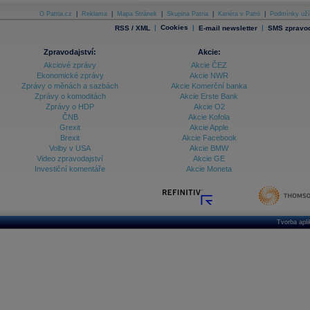
O Patria.cz
|
Reklama
|
Mapa Stránek
|
Skupina Patria
|
Kariéra v Patrii
|
Podmínky uží
|
Cookies
|
|
RSS / XML
E-mail newsletter
SMS zpravod
Zpravodajství:
Akcie:
Akciové zprávy
Akcie ČEZ
Ekonomické zprávy
Akcie NWR
Zprávy o měnách a sazbách
Akcie Komerční banka
Zprávy o komoditách
Akcie Erste Bank
Zprávy o HDP
Akcie O2
ČNB
Akcie Kofola
Grexit
Akcie Apple
Brexit
Akcie Facebook
Volby v USA
Akcie BMW
Video zpravodajství
Akcie GE
Investiční komentáře
Akcie Moneta
Tvorba apl