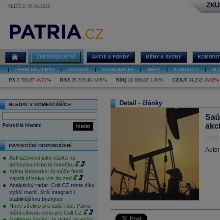
ZKU
NEDĚLE 09.08.2026
ZPRAVODAJSTVÍ
AKCIE & FONDY
MĚNY & SAZBY
KOMODIT
|
PŘEHLED ZPRÁV
|
AKCIOVÉ
|
EKONOMICKÉ
|
MĚNY
|
KOMODITY
|
SL
PX
2 785,07
-0,71%
DAX
26 319,45
0,69%
NDQ
26 690,62
1,30%
CZK/€
24,232
-0,02%
Detail - články
HLEDAT V KOMENTÁŘÍCH
Saú
akci
Pokročilé hledání
hledat
11.01
INVESTIČNÍ DOPORUČENÍ
Autor
AstraZeneca jako sázka na
defenzivu mimo AI horečku
Arista Networks: AI může firmě
zajistit příznivý vítr do zad
Analytický radar: Colt CZ roste díky
vyšší marži, širší integraci i
stabilnějšímu byznysu
Nové střelivo pro další růst. Patria
mění cílovou cenu pro Colt CZ
Goldman Sachs: Je dobrý okamžik