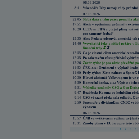
08.08.2026
8:41
Víkendář: Trhy nemají rády prázdné 
07.08.2026
22:05
Slabá data z trhu práce pomohla akc
17:51
Akcie v optimismu, průmysl v extrémn
16:20
UEFA vs. FIFA a „tajné plány vytvoř
pro samotný fotbal“
15:35
Akce Fedu se odsouvá, americký trh 
14:46
Vysychající řeky a ničivé požáry v E
finanční trhy
12:55
Co je vlastně cílem americké centrál
12:35
Po raketovém růstu přichází vybírán
12:26
Závěr týdne je pro akcie převážně po
11:52
ČEZ, a.s.: Oznámení o výplatě úrok
11:00
Perly týdne: Zlato nahoru a SpaceX 
10:30
Hlavní akcionář Volkswagenu je ve z
8:59
Komerční banka, a.s.: Výpis z obchod
8:51
Výsledky oznámily CSG a Gen Digital
8:47
Rozbřesk: Koruna po holubičím přek
8:14
CSG výrazně překonala odhady. Obran
5:50
Srpen přeje dividendám. CNBC vybírá
výnosem
06.08.2026
15:57
ČNB ve vyčkávacím režimu, zvýšení s
15:31
Zásoby plynu v EU jsou pro toto obdo
1
2
3
4