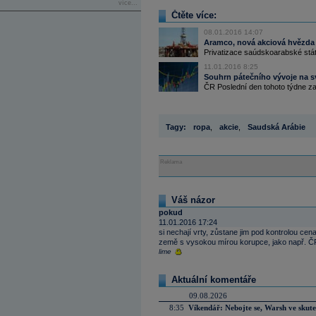
více...
Čtěte více:
08.01.2016 14:07
Aramco, nová akciová hvězda 
Privatizace saúdskoarabské státn
11.01.2016 8:25
Souhrn pátečního vývoje na s
ČR Poslední den tohoto týdne za
Tagy:
ropa
,
akcie
,
Saudská Arábie
Reklama
Váš názor
pokud
11.01.2016 17:24
si nechají vrty, zůstane jim pod kontrolou ce
země s vysokou mírou korupce, jako např. Č
lime
Aktuální komentáře
09.08.2026
8:35
Víkendář: Nebojte se, Warsh ve skute