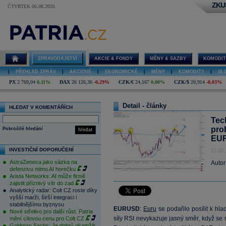
ZKU
ČTVRTEK 06.08.2026
ZPRAVODAJSTVÍ
AKCIE & FONDY
MĚNY & SAZBY
KOMODIT
|
PŘEHLED ZPRÁV
|
AKCIOVÉ
|
EKONOMICKÉ
|
MĚNY
|
KOMODITY
|
SL
PX
2 769,04
0,11%
DAX
26 126,30
-0,29%
CZK/€
24,167
0,00%
CZK/$
20,914
-0,03%
Detail - články
HLEDAT V KOMENTÁŘÍCH
Tec
pro
Pokročilé hledání
hledat
EU
INVESTIČNÍ DOPORUČENÍ
11.01
AstraZeneca jako sázka na
Autor
defenzivu mimo AI horečku
Arista Networks: AI může firmě
zajistit příznivý vítr do zad
Analytický radar: Colt CZ roste díky
vyšší marži, širší integraci i
stabilnějšímu byznysu
EURUSD
:
Euru
se podařilo posílit k hla
Nové střelivo pro další růst. Patria
síly RSI nevykazuje jasný směr, když se
mění cílovou cenu pro Colt CZ
Goldman Sachs: Je dobrý okamžik