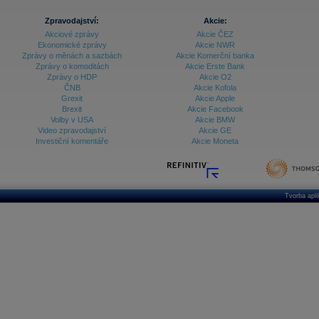
Zpravodajství:
Akcie:
Akciové zprávy
Akcie ČEZ
Ekonomické zprávy
Akcie NWR
Zprávy o měnách a sazbách
Akcie Komerční banka
Zprávy o komoditách
Akcie Erste Bank
Zprávy o HDP
Akcie O2
ČNB
Akcie Kofola
Grexit
Akcie Apple
Brexit
Akcie Facebook
Volby v USA
Akcie BMW
Video zpravodajství
Akcie GE
Investiční komentáře
Akcie Moneta
Tvorba apl