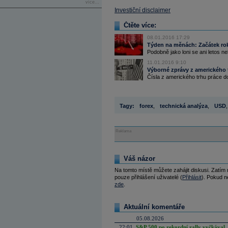
více...
Investiční disclaimer
Čtěte více:
08.01.2016 17:29
Týden na měnách: Začátek ro
Podobně jako loni se ani letos n
11.01.2016 9:10
Výborné zprávy z amerického
Čísla z amerického trhu práce dop
Tagy:
forex
,
technická analýza
,
USD
,
Reklama
Váš názor
Na tomto místě můžete zahájit diskusi. Zatím
pouze přihlášení uživatelé (
Přihlásit
). Pokud ne
zde
.
Aktuální komentáře
05.08.2026
22:01
S&P 500 po rekordní rally vyčkával,