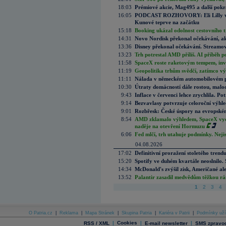
18:03
Prémiové akcie, Mag495 a další pokr
16:05
PODCAST ROZHOVORY: Eli Lilly vs. 
Kunové teprve na začátku
15:18
Booking ukázal odolnost cestovního trh
14:31
Novo Nordisk překonal očekávání, akci
13:36
Disney překonal očekávání. Streamova
13:23
Trh potrestal AMD příliš. AI příběh p
11:58
SpaceX roste raketovým tempem, inves
11:19
Geopolitika trhům svědčí, zatímco v
11:11
Nálada v německém automobilovém prů
10:30
Útraty domácností dále rostou, malo
9:43
Inflace v červenci lehce zrychlila. Pot
9:14
Bezvavlasy potvrzuje celoroční výhl
9:01
Rozbřesk: České úspory na evropském
8:54
AMD zklamalo výhledem, SpaceX vydě
naděje na otevření Hormuzu
6:06
Fed mlčí, trh utahuje podmínky. Nejis
04.08.2026
17:02
Definitivní proražení stoletého trend
15:20
Spotify ve duhém kvartále neoslnilo. 
14:34
McDonald's zvýšil zisk, Američané ale
13:52
Palantir zasadil medvědům těžkou rá
1
2
3
4
O Patria.cz
|
Reklama
|
Mapa Stránek
|
Skupina Patria
|
Kariéra v Patrii
|
Podmínky uží
|
Cookies
|
|
RSS / XML
E-mail newsletter
SMS zpravod