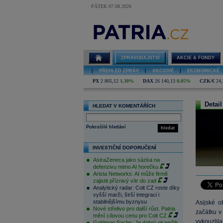
PÁTEK 07.08.2026
ZPRAVODAJSTVÍ
AKCIE & FONDY
|
PŘEHLED ZPRÁV
|
AKCIOVÉ
|
EKONOMICKÉ
PX
2 805,12
1,30%
DAX
26 140,13
0,05%
CZK/€
24,
Detail
HLEDAT V KOMENTÁŘÍCH
Pokročilé hledání
hledat
INVESTIČNÍ DOPORUČENÍ
AstraZeneca jako sázka na
defenzivu mimo AI horečku
Arista Networks: AI může firmě
zajistit příznivý vítr do zad
Analytický radar: Colt CZ roste díky
vyšší marži, širší integraci i
stabilnějšímu byznysu
Asijské o
Nové střelivo pro další růst. Patria
začátku v
mění cílovou cenu pro Colt CZ
vykouzlil
Goldman Sachs: Je dobrý okamžik