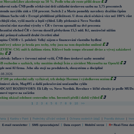
st MercadoLibre akceleruje na 50 %. Podle trhu ale roste příliš draze
nkovní rada ČNB podle očekávání drží základní úrokovou sazbu na 3,75 procentech
ntendo navýšilo zisk o 150 procent. Switch 2 a Mario pomohly navzdory dražším čipům
ldman Sachs vidí v Evropě přehlížené příležitosti. U dvou akcií očekává více než 100% růst
chlejší růst, vyšší marže a lepší výhled. Lilly překonává Novo Nordisk
ziroční růst stavební výroby v ČR v červnu zpomalil na dvě procenta
hraniční obchod ČR v červnu skončil přebytkem 15,5 mld. Kč, meziročně nižším
ský průmysl zakončil druhé čtvrtletí silně
upina ČSOB v 1. pololetí: Velký zájem o financování vlastního bydlení
měťový sektor je brzda pro techy, trhy jsou na tom dopoledne smíšeně
EVIEW: CSG míří k dalšímu růstu. Klíčové bude tempo obranné divize a vývoj zakázkové
ihy
zbřesk: Inflace v červenci mírně vyšší, ČNB dnes úrokové sazby nezmění
B rozhodne o sazbách, trhy mezitím sledují Írán a závislost Microsoftu na OpenAI
ple není AI firma. Jeho síla stojí na produktech, ekosystému a disciplíně
.08.2026
P 500 po rekordní rally vyčkával, trh sleduje Hormuz i výsledkovou sezónu
émiové akcie, Mag495 a další pokračování současného cyklu
DCAST ROZHOVORY: Eli Lilly vs. Novo Nordisk. Revoluce v léčbě obezity je podle MUDr
nové teprve na začátku
oking ukázal odolnost cestovního trhu. Investoři přešli i slabší výhled
1
2
3
4
5
6
7
8
9
10
>>
atria
|
Kariéra v Patrii
|
Podmínky užívání stránek
|
Ochrana osobních údajů
|
Pravidla diskuse
|
Inve
|
|
|
|
|
E-mail newsletter
SMS zpravodajství
Data export
Mobilní verze
R
=
Real-Time dat