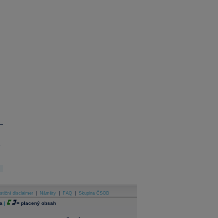
.
stiční disclaimer
|
Náměty
|
FAQ
|
Skupina ČSOB
a
|
=
placený obsah