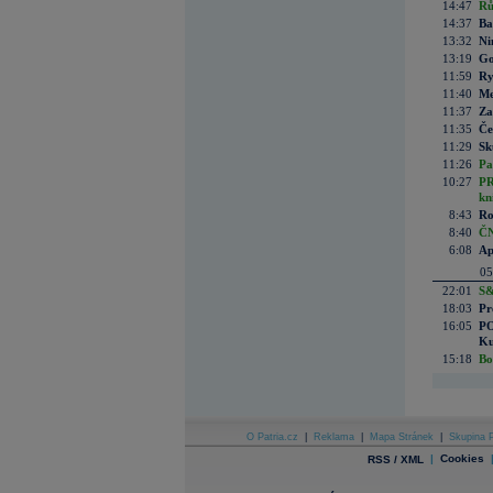
14:47
Rů
14:37
Ba
13:32
Ni
13:19
Go
11:59
Ry
11:40
Me
11:37
Za
11:35
Če
11:29
Sk
11:26
Pa
10:27
PR
kn
8:43
Ro
8:40
ČN
6:08
Ap
05
22:01
S&
18:03
Pr
16:05
PO
Ku
15:18
Bo
O Patria.cz
|
Reklama
|
Mapa Stránek
|
Skupina P
|
Cookies
RSS / XML