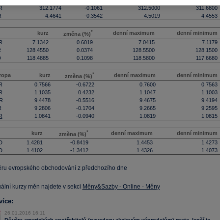
D
24.9245
0.0883
24.9490
24.8410
R
312.1774
-0.1061
312.5000
311.6800
R
4.4641
-0.3542
4.5019
4.4553
*
kurz
denní maximum
denní minimum
změna (%)
R
7.1342
0.6019
7.0415
7.1179
R
128.4550
0.0374
128.5500
128.1500
D
118.4885
0.1098
118.5800
117.6680
*
ropa
kurz
denní maximum
denní minimum
změna (%)
R
0.7566
-0.6722
0.7600
0.7563
R
1.1035
0.4232
1.1047
1.1003
R
9.4478
-0.5516
9.4675
9.4194
R
9.2806
-0.1704
9.2665
9.2595
R
1.0841
-0.0940
1.0819
1.0815
*
kurz
denní maximum
denní minimum
změna (%)
D
1.4281
-0.8419
1.4453
1.4273
D
1.4102
-1.3412
1.4326
1.4073
ěru evropského obchodování z předchozího dne
uální kurzy měn najdete v sekci
Měny&Sazby - Online - Měny
více:
26.01.2016 16:11