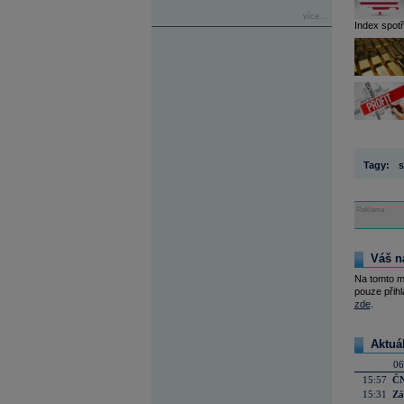
více...
Index spot
Tagy:
s
Reklama
Váš n
Na tomto m
pouze přihl
zde
.
Aktuá
06
15:57
ČN
15:31
Zá