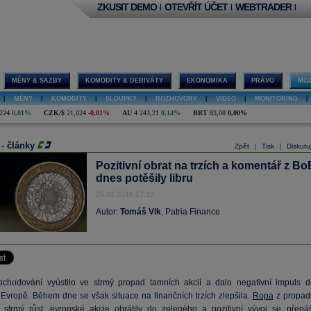
ZKUSIT DEMO
OTEVŘÍT ÚČET
WEBTRADER
|
|
|
MĚNY & SAZBY
KOMODITY & DERIVÁTY
EKONOMIKA
PRÁVO
MOJ
|
MĚNY
|
KOMODITY
|
SLOUPKY
|
ROZHOVORY
|
VIDEO
|
MONITORING
|
224
0,01%
CZK/$
21,024
-0,01%
AU
4 243,21
0,14%
BRT
83,08
0,00%
 - články
Zpět
Tisk
Diskutu
|
|
Pozitivní obrat na trzích a komentář z Bo
dnes potěšily libru
26.01.2016 17:13
Autor:
Tomáš Vlk
, Patria Finance
bchodování vyústilo ve strmý propad tamních akcií a dalo negativní impuls d
 Evropě. Během dne se však situace na finančních trzích zlepšila.
Ropa
z propad
a strmý růst, evropské akcie obrátily do zeleného a pozitivní vývoj se přenáš