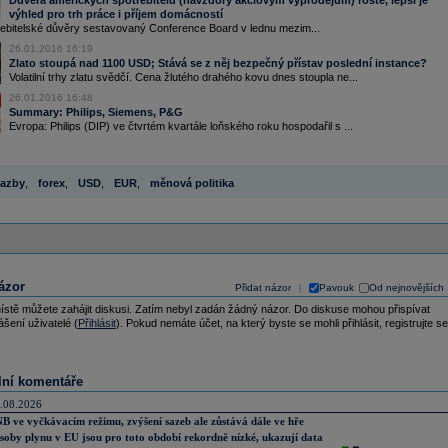
Důvěra amerických spotřebitelů (navzdory akciovým výprodejům) roste, lepší je
výhled pro trh práce i příjem domácností
řebitelské důvěry sestavovaný Conference Board v lednu mezim...
26.01.2016 16:19
Zlato stoupá nad 1100 USD; Stává se z něj bezpečný přístav poslední instance?
Volatilní trhy zlatu svědčí. Cena žlutého drahého kovu dnes stoupla ne...
26.01.2016 16:48
Summary: Philips, Siemens, P&G
Evropa: Philips (DIP) ve čtvrtém kvartále loňského roku hospodařil s ...
azby
,
forex
,
USD
,
EUR
,
měnová politika
ázor
Přidat názor
Pavouk
Od nejnovějších
|
ístě můžete zahájit diskusi. Zatím nebyl zadán žádný názor. Do diskuse mohou přispívat
ášení uživatelé (
Přihlásit
). Pokud nemáte účet, na který byste se mohli přihlásit, registrujte se
lní komentáře
.08.2026
B ve vyčkávacím režimu, zvýšení sazeb ale zůstává dále ve hře
soby plynu v EU jsou pro toto období rekordně nízké, ukazují data