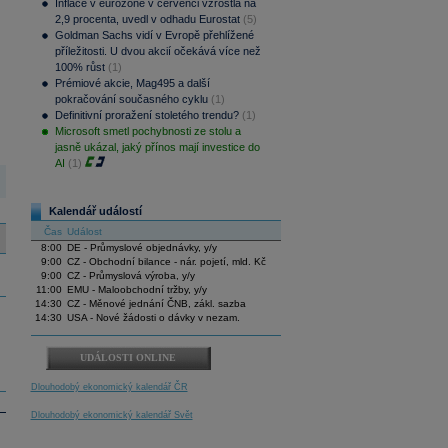
Inflace v eurozóně v červenci vzrostla na
2,9 procenta, uvedl v odhadu Eurostat
(5)
Goldman Sachs vidí v Evropě přehlížené
příležitosti. U dvou akcií očekává více než
100% růst
(1)
Prémiové akcie, Mag495 a další
pokračování současného cyklu
(1)
Definitivní proražení stoletého trendu?
(1)
Microsoft smetl pochybnosti ze stolu a
jasně ukázal, jaký přínos mají investice do
AI
(1)
Kalendář událostí
Čas
Událost
8:00
DE - Průmyslové objednávky, y/y
9:00
CZ - Obchodní bilance - nár. pojetí, mld. Kč
9:00
CZ - Průmyslová výroba, y/y
11:00
EMU - Maloobchodní tržby, y/y
14:30
CZ - Měnové jednání ČNB, zákl. sazba
14:30
USA - Nové žádosti o dávky v nezam.
UDÁLOSTI ONLINE
Dlouhodobý ekonomický kalendář ČR
Dlouhodobý ekonomický kalendář Svět