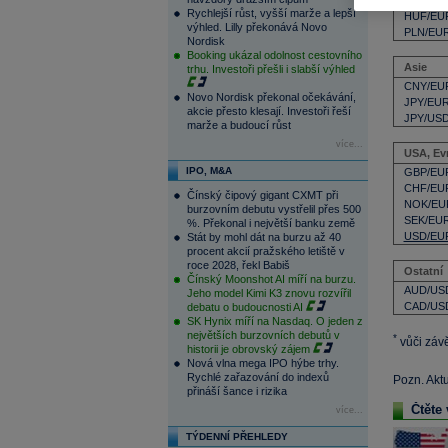
CZK/US
Rychlejší růst, vyšší marže a lepší
HUF/EU
výhled. Lilly překonává Novo
PLN/EU
Nordisk
Booking ukázal odolnost cestovního
Asie
trhu. Investoři přešli i slabší výhled
CNY/EU
Novo Nordisk překonal očekávání,
JPY/EU
akcie přesto klesají. Investoři řeší
JPY/US
marže a budoucí růst
více...
USA, Ev
IPO, M&A
GBP/EU
CHF/EU
Čínský čipový gigant CXMT při
NOK/EU
burzovním debutu vystřelil přes 500
SEK/EU
%. Překonal i největší banku země
USD/EU
Stát by mohl dát na burzu až 40
procent akcií pražského letiště v
roce 2028, řekl Babiš
Ostatní
Čínský Moonshot AI míří na burzu.
AUD/US
Jeho model Kimi K3 znovu rozvířil
CAD/US
debatu o budoucnosti AI
SK Hynix míří na Nasdaq. O jeden z
největších burzovních debutů v
*
vůči záv
historii je obrovský zájem
Nová vlna mega IPO hýbe trhy.
Rychlé zařazování do indexů
Pozn. Akt
přináší šance i rizika
Čtěte 
více...
TÝDENNÍ PŘEHLEDY