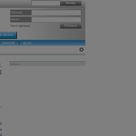
Hledej
Uživatel:
Heslo:
Nová registrace
Přihlásit
E PATRIA
DISKUSE
|
BLOG
j
Reklama
E
o
u
í