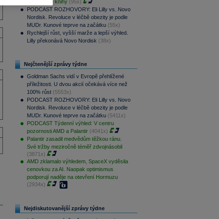
zakázkové knihy
(95x)
PODCAST ROZHOVORY: Eli Lilly vs. Novo
Nordisk. Revoluce v léčbě obezity je podle
MUDr. Kunové teprve na začátku
(55x)
Rychlejší růst, vyšší marže a lepší výhled.
Lilly překonává Novo Nordisk
(38x)
Nejčtenější zprávy týdne
Goldman Sachs vidí v Evropě přehlížené
příležitosti. U dvou akcií očekává více než
100% růst
(5553x)
PODCAST ROZHOVORY: Eli Lilly vs. Novo
Nordisk. Revoluce v léčbě obezity je podle
MUDr. Kunové teprve na začátku
(5411x)
PODCAST Týdenní výhled: V centru
pozornosti AMD a Palantir
(4041x)
Palantir zasadil medvědům těžkou ránu.
Své tržby meziročně téměř zdvojnásobil
(3871x)
AMD zklamalo výhledem, SpaceX vyděsila
cenovkou za AI. Naopak optimismus
podporují naděje na otevření Hormuzu
(2934x)
Nejdiskutovanější zprávy týdne