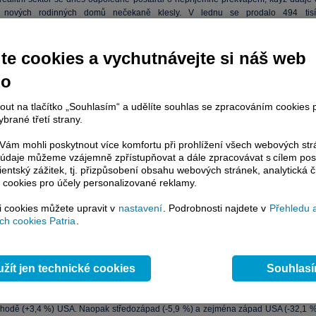
h nových rodinných domů nečekaně klesly. V lednu se prodalo 494 tisí
vaně, SA) nových nemovitostí, což představuje 9,2procentní snížení oproti prosinc
tura Bloomberg) přitom čekal jen 4,4% pokles. Prosincová data zůstala bez reviz
ě 544k.
te cookies a vychutnávejte si náš web
no
nout na tlačítko „Souhlasím“ a udělíte souhlas se zpracováním cookies 
brané třetí strany.
ám mohli poskytnout více komfortu při prohlížení všech webových st
to údaje můžeme vzájemně zpřístupňovat a dále zpracovávat s cílem pos
lientský zážitek, tj. přizpůsobení obsahu webových stránek, analytická č
 cookies pro účely personalizované reklamy.
si cookies můžete upravit v
nastavení
. Podrobnosti najdete v
Přehledu 
h cookies Patria
.
žít jen technické cookies
Souhlas
 jednotlivé regiony odhaluje mírný nárůst prodaných domů na jihu (+1,8 %) 
hodě (+3,4 %) USA. Naopak středozápad (-5,9 %) a zejména západ USA (-32,1 %