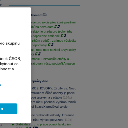
c
i.
Související komentáře
e
Závěr týdne je pro akcie převážně pozitivní
při vyčkávání na nová data
Paměťový sektor je brzda pro techy, trhy
jsou na tom dopoledne smíšeně
Geopolitika trhům svědčí, zatímco výsledky
pro skupinu
sentimentu nepomohly
Techy fungují, ropa moc nezlobí a výsledky
trhům svědčí
ránek ČSOB,
Po depresi mánie. Polovodiče otočily a
kytnout co
dnešní pokračování růstu podpoří Amazon
innost a
Nejčtenější zprávy dne
a
PODCAST ROZHOVORY: Eli Lilly vs. Novo
Nordisk. Revoluce v léčbě obezity je podle
MUDr. Kunové teprve na začátku
(184x)
Po raketovém růstu přichází vybírání zisků.
Zaměstnanci SpaceX prodávají akcie
ím
(143x)
CSG výrazně překonala odhady. Obranná
a
divize táhne růst, výhled potvrzen
(112x)
Slabá data z trhu práce pomohla akciím
)