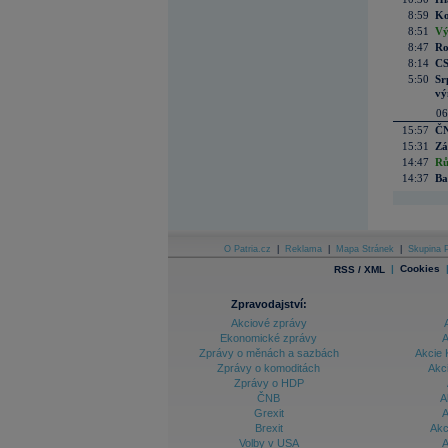
8:59
Ko
8:51
Vý
8:47
Ro
8:14
CS
5:50
Sr
vý
06
15:57
ČN
15:31
Zá
14:47
Rů
14:37
Ba
O Patria.cz
|
Reklama
|
Mapa Stránek
|
Skupina P
|
Cookies
RSS / XML
Zpravodajství:
Akciové zprávy
Ekonomické zprávy
A
Zprávy o měnách a sazbách
Akcie 
Zprávy o komoditách
Akc
Zprávy o HDP
ČNB
A
Grexit
A
Brexit
Akc
Volby v USA
A