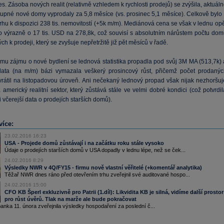
es. Zásoba nových realit (relativně vzhledem k rychlosti prodejů) se zvýšila, aktuál
tupné nové domy vyprodaly za 5,8 měsíce (vs. prosinec 5,1 měsíce). Celkově bylo 
rhu k dispozici 238 tis. nemovitostí (+5k m/m). Mediánová cena se však v lednu op
 to výrazně o 17 tis. USD na 278,8k, což souvisí s absolutním nárůstem počtu dom
ch k prodeji, který se zvyšuje nepřetržitě již pět měsíců v řadě.
šímu zájmu o nové bydlení se lednová statistika propadla pod svůj 3M MA (513,7k) 
ata (na m/m) bázi vymazala veškerý prosincový růst, přičemž počet prodanýc
rátil na listopadovou úroveň. Ani nečekaný lednový propad však nijak nezhoršuj
americký realitní sektor, který zůstává stále ve velmi dobré kondici (což potvrdi
i včerejší data o prodejích starších domů).
více:
23.02.2016 16:23
USA - Projede domů zůstávají i na začátku roku stále vysoko
Údaje o prodejích starších domů v USA dopadly v lednu lépe, než se ček...
24.02.2016 8:29
Výsledky NWR v 4Q/FY15 - firmu nově vlastní věřitelé (+komentář analytika)
Těžař NWR dnes ráno před otevřením trhu zveřejnil své auditované hospo...
24.02.2016 15:00
CFO KB Šperl exkluzivně pro Patrii (1.díl): Likvidita KB je silná, vidíme další prostor
pro růst úvěrů. Tlak na marže ale bude pokračovat
nka 11. února zveřejnila výsledky hospodaření za poslední č...