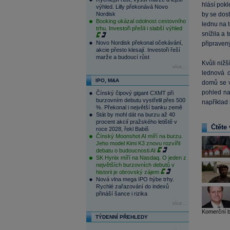
hlásí pokl
výhled. Lilly překonává Novo
Nordisk
by se dos
Booking ukázal odolnost cestovního
lednu na t
trhu. Investoři přešli i slabší výhled
snížila a
Novo Nordisk překonal očekávání,
připravený
akcie přesto klesají. Investoři řeší
marže a budoucí růst
Kvůli niž
více...
lednová d
IPO, M&A
domů se v
pohled na 
Čínský čipový gigant CXMT při
burzovním debutu vystřelil přes 500
například 
%. Překonal i největší banku země
Stát by mohl dát na burzu až 40
procent akcií pražského letiště v
Čtěte 
roce 2028, řekl Babiš
Čínský Moonshot AI míří na burzu.
Jeho model Kimi K3 znovu rozvířil
debatu o budoucnosti AI
SK Hynix míří na Nasdaq. O jeden z
největších burzovních debutů v
historii je obrovský zájem
Nová vlna mega IPO hýbe trhy.
Rychlé zařazování do indexů
přináší šance i rizika
více...
Komerční ba
TÝDENNÍ PŘEHLEDY