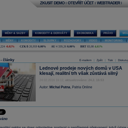
ZKUSIT DEMO
OTEVŘÍT ÚČET
WEBTRADER
|
|
|
MĚNY & SAZBY
KOMODITY & DERIVÁTY
EKONOMIKA
PRÁVO
MOJ
|
MĚNY
|
KOMODITY
|
SLOUPKY
|
ROZHOVORY
|
VIDEO
|
MONITORING
|
,224
-0,02%
CZK/$
20,959
0,00%
AU
4 339,26
0,00%
BRT
83,08
4,61%
 - články
E-mailem
Zpět
Tisk
Diskutu
|
|
|
Lednové prodeje nových domů v USA
klesají, realitní trh však zůstává silný
24.02.2016 16:12,
aktualizováno: 24.2. 16:53
Autor:
Michal Putna
, Patria Online
ováno
realitní sektor se dnes odpoledne postaral o nepříjemné překvapení, když údaje 