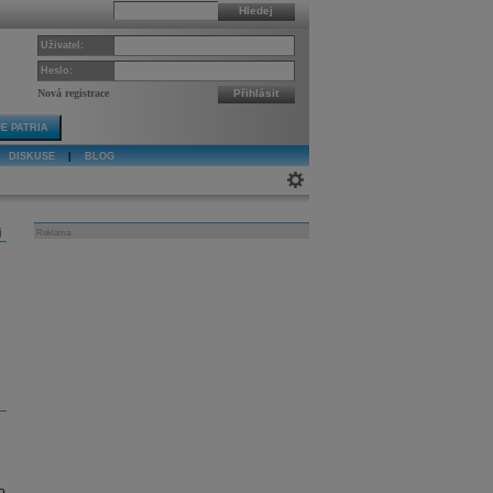
Hledej
Uživatel:
Heslo:
Nová registrace
Přihlásit
E PATRIA
DISKUSE
|
BLOG
j
Reklama
o