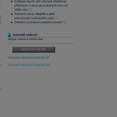
Goldman Sachs vidí v Evropě přehlížené
příležitosti. U dvou akcií očekává více než
100% růst
(1)
Prémiové akcie, Mag495 a další
pokračování současného cyklu
(1)
Definitivní proražení stoletého trendu?
(1)
Kalendář událostí
Nebyla nalezena žádná data
UDÁLOSTI ONLINE
Dlouhodobý ekonomický kalendář ČR
Dlouhodobý ekonomický kalendář Svět
i