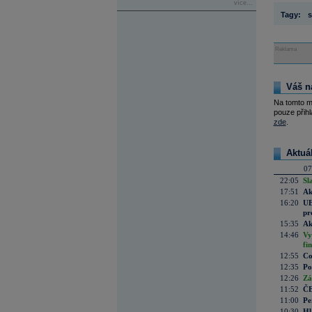
více...
Tagy:
s
Reklama
Váš n
Na tomto m
pouze přihl
zde
.
Aktuá
07
22:05
Sl
17:51
Ak
16:20
UE
pr
15:35
Ak
14:46
Vy
fi
12:55
Co
12:35
Po
12:26
Zá
11:52
ČE
11:00
Pe
10:30
Hl