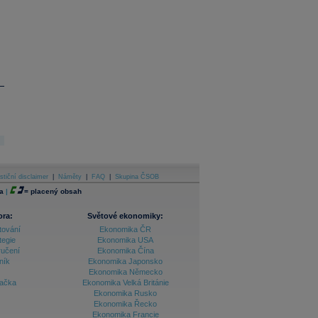
stiční disclaimer
|
Náměty
|
FAQ
|
Skupina ČSOB
a
|
=
placený obsah
ora:
Světové ekonomiky:
tování
Ekonomika ČR
tegie
Ekonomika USA
ručení
Ekonomika Čína
ník
Ekonomika Japonsko
Ekonomika Německo
lačka
Ekonomika Velká Británie
Ekonomika Rusko
Ekonomika Řecko
Ekonomika Francie