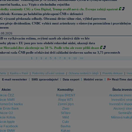
merční banka, a.s.: Výpis z obchodního rejstříku
sledky oznámily CSG a Gen Digital, Trump uvalil nová cla. Evropa zahájí opatrně
zbřesk: Koruna po holubičím překvapení ČNB v defenzivě
G výrazně překonala odhady. Obranná divize táhne růst, výhled potvrzen
pen přeje dividendám. CNBC vybírá mezi aristokraty s růstovým potenciálem i pravidelným
nosem
.08.2026
B ve vyčkávacím režimu, zvýšení sazeb ale zůstává dále ve hře
soby plynu v EU jsou pro toto období rekordně nízké, ukazují data
st MercadoLibre akceleruje na 50 %. Podle trhu ale roste příliš draze
nkovní rada ČNB podle očekávání drží základní úrokovou sazbu na 3,75 procentech
1
2
3
4
5
6
7
8
9
10
>>
atria
|
Kariéra v Patrii
|
Podmínky užívání stránek
|
Ochrana osobních údajů
|
Pravidla diskuse
|
Inve
|
|
|
|
|
E-mail newsletter
SMS zpravodajství
Data export
Mobilní verze
R
=
Real-Time dat
Akcie:
Komodity:
Škola invest
Akcie ČEZ
Ropa BRENT
Akademie inves
kcie NWR
Ropa WTI
Investiční stra
Komerční banka
Zemní plyn
Investiční dopo
ie Erste Bank
Zlato
Akciový slov
Akcie O2
Stříbro
Semináře
kcie Kofola
Měď
Měnová kalku
kcie Apple
Cukr
ie Facebook
Bavlna
kcie BMW
Kakao