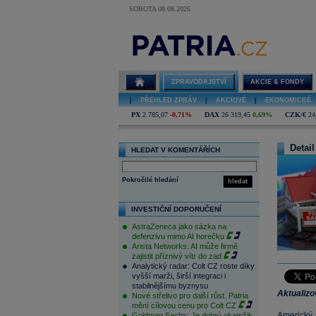
SOBOTA 08.08.2026
ZPRAVODAJSTVÍ
AKCIE & FONDY
|
PŘEHLED ZPRÁV
|
AKCIOVÉ
|
EKONOMICKÉ
PX
2 785,07
-0,71%
DAX
26 319,45
0,69%
CZK/€
24
Detail
HLEDAT V KOMENTÁŘÍCH
Pokročilé hledání
hledat
INVESTIČNÍ DOPORUČENÍ
AstraZeneca jako sázka na
defenzivu mimo AI horečku
Arista Networks: AI může firmě
zajistit příznivý vítr do zad
Analytický radar: Colt CZ roste díky
vyšší marži, širší integraci i
stabilnějšímu byznysu
Aktualiz
Nové střelivo pro další růst. Patria
mění cílovou cenu pro Colt CZ
Americký 
Goldman Sachs: Je dobrý okamžik