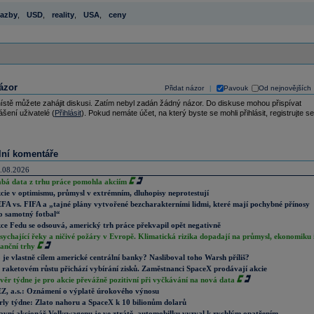
azby
,
USD
,
reality
,
USA
,
ceny
ázor
Přidat názor
Pavouk
Od nejnovějších
|
ístě můžete zahájit diskusi. Zatím nebyl zadán žádný názor. Do diskuse mohou přispívat
ášení uživatelé (
Přihlásit
). Pokud nemáte účet, na který byste se mohli přihlásit, registrujte se
lní komentáře
.08.2026
abá data z trhu práce pomohla akciím
cie v optimismu, průmysl v extrémním, dluhopisy neprotestují
FA vs. FIFA a „tajné plány vytvořené bezcharakterními lidmi, které mají pochybné přínosy
o samotný fotbal“
ce Fedu se odsouvá, americký trh práce překvapil opět negativně
sychající řeky a ničivé požáry v Evropě. Klimatická rizika dopadají na průmysl, ekonomiku 
nanční trhy
 je vlastně cílem americké centrální banky? Nasliboval toho Warsh příliš?
 raketovém růstu přichází vybírání zisků. Zaměstnanci SpaceX prodávají akcie
věr týdne je pro akcie převážně pozitivní při vyčkávání na nová data
Z, a.s.: Oznámení o výplatě úrokového výnosu
rly týdne: Zlato nahoru a SpaceX k 10 bilionům dolarů
avní akcionář Volkswagenu je ve ztrátě, automobilku vyzval k rychlým opatřením