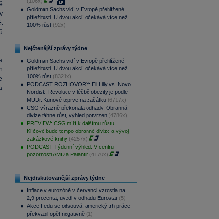
(106x)
ně
Goldman Sachs vidí v Evropě přehlížené
v
příležitosti. U dvou akcií očekává více než
ět
100% růst
(92x)
ů
Nejčtenější zprávy týdne
a
Goldman Sachs vidí v Evropě přehlížené
příležitosti. U dvou akcií očekává více než
h
100% růst
(8321x)
e
PODCAST ROZHOVORY: Eli Lilly vs. Novo
la
Nordisk. Revoluce v léčbě obezity je podle
MUDr. Kunové teprve na začátku
(6717x)
CSG výrazně překonala odhady. Obranná
divize táhne růst, výhled potvrzen
(4786x)
PREVIEW: CSG míří k dalšímu růstu.
Klíčové bude tempo obranné divize a vývoj
zakázkové knihy
(4257x)
PODCAST Týdenní výhled: V centru
pozornosti AMD a Palantir
(4170x)
Nejdiskutovanější zprávy týdne
Inflace v eurozóně v červenci vzrostla na
2,9 procenta, uvedl v odhadu Eurostat
(5)
Akce Fedu se odsouvá, americký trh práce
překvapil opět negativně
(1)