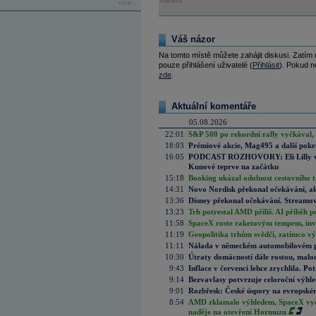
Reklama
více...
Váš názor
Na tomto místě můžete zahájit diskusi. Zatím
pouze přihlášení uživatelé (
Přihlásit
). Pokud ne
zde
.
Aktuální komentáře
05.08.2026
22:01
S&P 500 po rekordní rally vyčkával,
18:03
Prémiové akcie, Mag495 a další pokr
16:05
PODCAST ROZHOVORY: Eli Lilly vs. 
Kunové teprve na začátku
15:18
Booking ukázal odolnost cestovního trh
14:31
Novo Nordisk překonal očekávání, akci
13:36
Disney překonal očekávání. Streamova
13:23
Trh potrestal AMD příliš. AI příběh p
11:58
SpaceX roste raketovým tempem, inves
11:19
Geopolitika trhům svědčí, zatímco v
11:11
Nálada v německém automobilovém prů
10:30
Útraty domácností dále rostou, malo
9:43
Inflace v červenci lehce zrychlila. Pot
9:14
Bezvavlasy potvrzuje celoroční výhl
9:01
Rozbřesk: České úspory na evropském
8:54
AMD zklamalo výhledem, SpaceX vydě
naděje na otevření Hormuzu