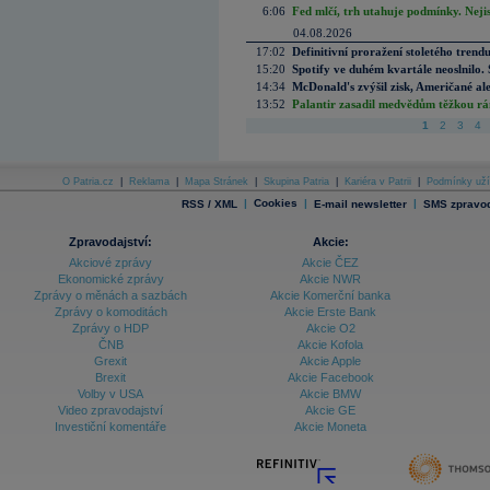
6:06
Fed mlčí, trh utahuje podmínky. Nejis
04.08.2026
17:02
Definitivní proražení stoletého trend
15:20
Spotify ve duhém kvartále neoslnilo. 
14:34
McDonald's zvýšil zisk, Američané ale
13:52
Palantir zasadil medvědům těžkou rá
1
2
3
4
O Patria.cz
|
Reklama
|
Mapa Stránek
|
Skupina Patria
|
Kariéra v Patrii
|
Podmínky uží
|
Cookies
|
|
RSS / XML
E-mail newsletter
SMS zpravod
Zpravodajství:
Akcie:
Akciové zprávy
Akcie ČEZ
Ekonomické zprávy
Akcie NWR
Zprávy o měnách a sazbách
Akcie Komerční banka
Zprávy o komoditách
Akcie Erste Bank
Zprávy o HDP
Akcie O2
ČNB
Akcie Kofola
Grexit
Akcie Apple
Brexit
Akcie Facebook
Volby v USA
Akcie BMW
Video zpravodajství
Akcie GE
Investiční komentáře
Akcie Moneta