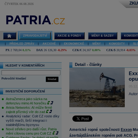
ZKU
ČTVRTEK 06.08.2026
ZPRAVODAJSTVÍ
AKCIE & FONDY
MĚNY & SAZBY
KOMODIT
|
PŘEHLED ZPRÁV
|
AKCIOVÉ
|
EKONOMICKÉ
|
MĚNY
|
KOMODITY
|
SL
PX
2 769,04
0,11%
DAX
26 126,30
-0,29%
CZK/€
24,167
0,00%
CZK/$
20,914
-0,03%
Detail - články
HLEDAT V KOMENTÁŘÍCH
Exx
opu
Pokročilé hledání
hledat
05.12
INVESTIČNÍ DOPORUČENÍ
Autor
AstraZeneca jako sázka na
defenzivu mimo AI horečku
Arista Networks: AI může firmě
zajistit příznivý vítr do zad
Analytický radar: Colt CZ roste díky
vyšší marži, širší integraci i
stabilnějšímu byznysu
Nové střelivo pro další růst. Patria
Americké ropné společnosti
Exxon
Mo
mění cílovou cenu pro Colt CZ
ázerbájdžánském ropném poli ACG. Pro
Goldman Sachs: Je dobrý okamžik