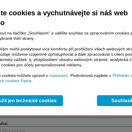
te cookies a vychutnávejte si náš web
račování článku je dostupné jen klientům placených služeb
Patria Plus
/
no
estor Plus
případně uživatelům platformy
Patria Direct
. Pokud jste klientem
hto služeb, potom je nutné se
Přihlásit
.
nout na tlačítko „Souhlasím“ a udělíte souhlas se zpracováním cookies 
brané třetí strany.
ámci placeného informačního servisu získáte
řístup ke
kompletnímu zpravodajství
ám mohli poskytnout více komfortu při prohlížení všech webových st
.patria.cz bez jakýchkoliv omezení. Veškeré
to údaje můžeme vzájemně zpřístupňovat a dále zpracovávat s cílem pos
lientský zážitek, tj. přizpůsobení obsahu webových stránek, analytická č
rávy, komentáře a horké zprávy jsou
 cookies pro účely personalizované reklamy.
brazovány terminálovou metodou (bez nutnosti obnovovat stránku) bez
ždění a v plné verzi.
si cookies můžete upravit v
nastavení
. Podrobnosti najdete v
Přehledu 
h cookies Patria
.
en zpravodajství, ale i další služby získáte v Patria Plus / Investor Plus -
sms
e-mailové
zpravodajství,
data
z finančních trhů v reálném čase, kompletní
lytický servis
, rozsáhlé
databáze
časových řad ke stažení,
prognózy
oje a
valuace
, ekonomické
fundamenty
,
nástroje
a
kalkulátory
...
více
žít jen technické cookies
Souhlas
více:
26.12.2023 8:11