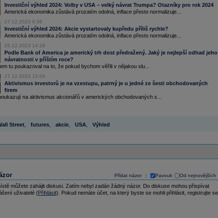
Investiční výhled 2024: Volby v USA – velký návrat Trumpa? Otazníky pro rok 2024
Americká ekonomika zůstává prozatím odolná, inflace přesto normalizuje...
27.12.2023 6:56
Investiční výhled 2024: Akcie vystartovaly kupředu příliš rychle?
Americká ekonomika zůstává prozatím odolná, inflace přesto normalizuje...
26.12.2023 14:28
Podle Bank of America je americký trh dost předražený. Jaký je nejlepší odhad jeho
návratnosti v příštím roce?
m tu poukazoval na to, že pokud bychom věřili v nějakou slu...
27.12.2023 12:04
Aktivismus investorů je na vzestupu, patrný je u jedné ze šesti obchodovaných
firem
ukazují na aktivismus akcionářů v amerických obchodovaných s...
all Street
,
futures
,
akcie
,
USA
,
Výhled
ázor
Přidat názor
Pavouk
Od nejnovějších
|
ístě můžete zahájit diskusi. Zatím nebyl zadán žádný názor. Do diskuse mohou přispívat
ášení uživatelé (
Přihlásit
). Pokud nemáte účet, na který byste se mohli přihlásit, registrujte se