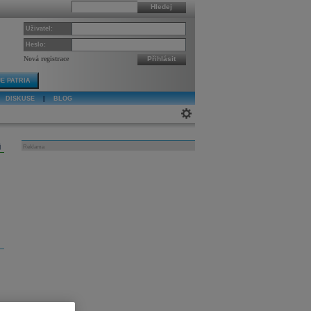
Hledej
Uživatel:
Heslo:
Nová registrace
Přihlásit
E PATRIA
DISKUSE
|
BLOG
j
Reklama