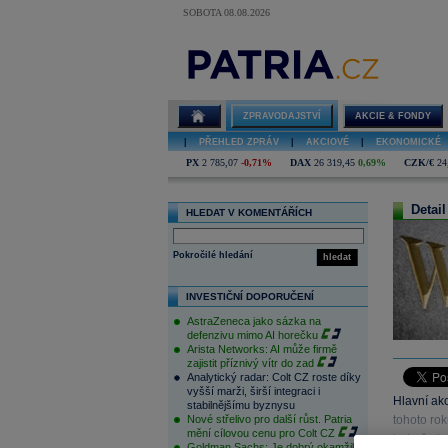
SOBOTA 08.08.2026
ZPRAVODAJSTVÍ
AKCIE & FONDY
|
PŘEHLED ZPRÁV
|
AKCIOVÉ
|
EKONOMICKÉ
PX
2 785,07
-0,71%
DAX
26 319,45
0,69%
CZK/€
24
Detail
HLEDAT V KOMENTÁŘÍCH
Pokročilé hledání
hledat
INVESTIČNÍ DOPORUČENÍ
AstraZeneca jako sázka na
defenzivu mimo AI horečku
Arista Networks: AI může firmě
zajistit příznivý vítr do zad
Analytický radar: Colt CZ roste díky
vyšší marži, širší integraci i
Hlavní ak
stabilnějšímu byznysu
Nové střelivo pro další růst. Patria
tohoto rok
mění cílovou cenu pro Colt CZ
tedy, že i
Goldman Sachs: Je dobrý okamžik