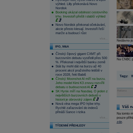
výhled. Lilly překonává Novo
Nordisk
Booking ukázal odolnost cestovního
trhu. Investoři přešli i slabší výhled
Novo Nordisk překonal očekávání,
akcie přesto klesají. Investoři řeší
marže a budoucí růst
více...
Nedávno jse
IPO, M&A
Čínský čipový gigant CXMT při
burzovním debutu vystřelil přes 500
Na CNBC po
%. Překonal i největší banku země
Stát by mohl dát na burzu až 40
procent akcií pražského letiště v
roce 2028, řekl Babiš
Tagy:
W
Čínský Moonshot AI míří na burzu.
Jeho model Kimi K3 znovu rozvířil
debatu o budoucnosti AI
SK Hynix míří na Nasdaq. O jeden z
Reklama
největších burzovních debutů v
historii je obrovský zájem
Nová vlna mega IPO hýbe trhy.
Váš n
Rychlé zařazování do indexů
přináší šance i rizika
Na tomto m
pouze přihl
více...
zde
.
TÝDENNÍ PŘEHLEDY