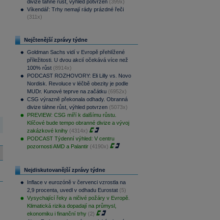
divize táhne růst, výhled potvrzen
(399x)
Víkendář: Trhy nemají rády prázdné řeči
(311x)
Nejčtenější zprávy týdne
Goldman Sachs vidí v Evropě přehlížené
příležitosti. U dvou akcií očekává více než
100% růst
(8914x)
PODCAST ROZHOVORY: Eli Lilly vs. Novo
Nordisk. Revoluce v léčbě obezity je podle
MUDr. Kunové teprve na začátku
(6952x)
CSG výrazně překonala odhady. Obranná
divize táhne růst, výhled potvrzen
(5073x)
PREVIEW: CSG míří k dalšímu růstu.
Klíčové bude tempo obranné divize a vývoj
zakázkové knihy
(4314x)
PODCAST Týdenní výhled: V centru
pozornosti AMD a Palantir
(4190x)
Nejdiskutovanější zprávy týdne
Inflace v eurozóně v červenci vzrostla na
2,9 procenta, uvedl v odhadu Eurostat
(5)
Vysychající řeky a ničivé požáry v Evropě.
Klimatická rizika dopadají na průmysl,
ekonomiku i finanční trhy
(2)