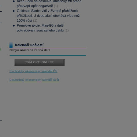
Akce Fedu se odsouvá, americký trh práce
překvapil opět negativně
(1)
Goldman Sachs vidí v Evropě přehlížené
příležitosti. U dvou akcií očekává více než
100% růst
(1)
Prémiové akcie, Mag495 a další
pokračování současného cyklu
(1)
Kalendář událostí
i
Nebyla nalezena žádná data
UDÁLOSTI ONLINE
Dlouhodobý ekonomický kalendář ČR
Dlouhodobý ekonomický kalendář Svět