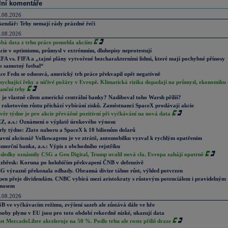
lní komentáře
.08.2026
kendář: Trhy nemají rády prázdné řeči
.08.2026
abá data z trhu práce pomohla akciím
cie v optimismu, průmysl v extrémním, dluhopisy neprotestují
FA vs. FIFA a „tajné plány vytvořené bezcharakterními lidmi, které mají pochybné přínosy
o samotný fotbal“
ce Fedu se odsouvá, americký trh práce překvapil opět negativně
sychající řeky a ničivé požáry v Evropě. Klimatická rizika dopadají na průmysl, ekonomiku 
nanční trhy
 je vlastně cílem americké centrální banky? Nasliboval toho Warsh příliš?
 raketovém růstu přichází vybírání zisků. Zaměstnanci SpaceX prodávají akcie
věr týdne je pro akcie převážně pozitivní při vyčkávání na nová data
Z, a.s.: Oznámení o výplatě úrokového výnosu
rly týdne: Zlato nahoru a SpaceX k 10 bilionům dolarů
avní akcionář Volkswagenu je ve ztrátě, automobilku vyzval k rychlým opatřením
merční banka, a.s.: Výpis z obchodního rejstříku
sledky oznámily CSG a Gen Digital, Trump uvalil nová cla. Evropa zahájí opatrně
zbřesk: Koruna po holubičím překvapení ČNB v defenzivě
G výrazně překonala odhady. Obranná divize táhne růst, výhled potvrzen
pen přeje dividendám. CNBC vybírá mezi aristokraty s růstovým potenciálem i pravidelným
nosem
.08.2026
B ve vyčkávacím režimu, zvýšení sazeb ale zůstává dále ve hře
soby plynu v EU jsou pro toto období rekordně nízké, ukazují data
st MercadoLibre akceleruje na 50 %. Podle trhu ale roste příliš draze