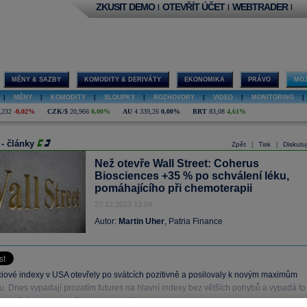
ZKUSIT DEMO
OTEVŘÍT ÚČET
WEBTRADER
|
|
|
MĚNY & SAZBY
KOMODITY & DERIVÁTY
EKONOMIKA
PRÁVO
MOJ
|
MĚNY
|
KOMODITY
|
SLOUPKY
|
ROZHOVORY
|
VIDEO
|
MONITORING
|
,232
-0,02%
CZK/$
20,966
0,00%
AU
4 339,26
0,00%
BRT
83,08
4,61%
 - články
Zpět
Tisk
Diskutu
|
|
Než otevře Wall Street: Coherus
Biosciences +35 % po schválení léku,
pomáhajícího při chemoterapii
27.12.2023 13:04
Autor:
Martin Uher
, Patria Finance
ciové indexy v USA otevřely po svátcích pozitivně a posilovaly k novým maximům
u. Dnes vypadají prozatím futures na hlavní indexy bez větších pohybů a vypadá to
 v dnešní seanci by měly indexy posílit.