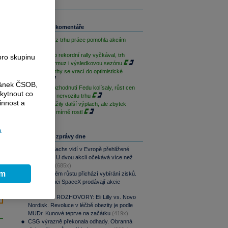
Související komentáře
Slabá data z trhu práce pomohla akciím
S&P 500 po rekordní rally vyčkával, trh
pro skupinu
sleduje Hormuz i výsledkovou sezónu
Americké trhy se vrací do optimistické
nálady
ránek ČSOB,
Akcie po rozhodnutí Fedu kolísaly, růst cen
kytnout co
ropy zvýšil nervozitu trhu
innost a
AI akcie zažily další výplach, ale zbytek
Wall Street mírně rostl
a
Nejčtenější zprávy dne
Goldman Sachs vidí v Evropě přehlížené
příležitosti. U dvou akcií očekává více než
100% růst
(685x)
ím
Po raketovém růstu přichází vybírání zisků.
Zaměstnanci SpaceX prodávají akcie
(653x)
PODCAST ROZHOVORY: Eli Lilly vs. Novo
Nordisk. Revoluce v léčbě obezity je podle
MUDr. Kunové teprve na začátku
(419x)
CSG výrazně překonala odhady. Obranná