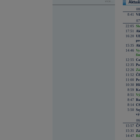
více...
Aktuá
08
8:41
Ví
07
22:05
Sl
17:51
Ak
16:20
UE
pr
15:35
Ak
14:46
Vy
fi
12:55
Co
12:35
Po
12:26
Zá
11:52
ČE
11:00
Pe
10:30
Hl
8:59
Ko
8:51
Vý
8:47
Ro
8:14
CS
5:50
Sr
vý
06
15:57
ČN
15:31
Zá
14:47
Rů