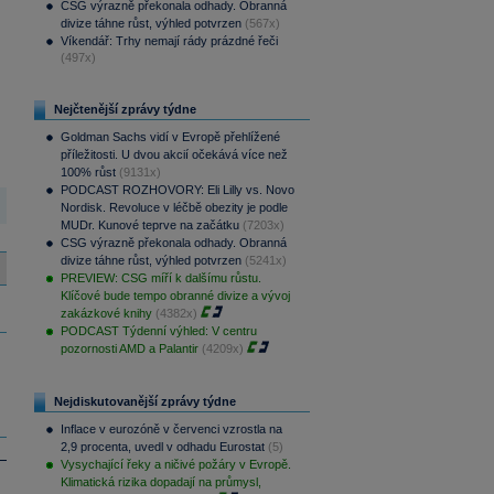
CSG výrazně překonala odhady. Obranná
divize táhne růst, výhled potvrzen
(567x)
Víkendář: Trhy nemají rády prázdné řeči
(497x)
Nejčtenější zprávy týdne
Goldman Sachs vidí v Evropě přehlížené
příležitosti. U dvou akcií očekává více než
100% růst
(9131x)
PODCAST ROZHOVORY: Eli Lilly vs. Novo
Nordisk. Revoluce v léčbě obezity je podle
MUDr. Kunové teprve na začátku
(7203x)
CSG výrazně překonala odhady. Obranná
divize táhne růst, výhled potvrzen
(5241x)
PREVIEW: CSG míří k dalšímu růstu.
Klíčové bude tempo obranné divize a vývoj
zakázkové knihy
(4382x)
PODCAST Týdenní výhled: V centru
pozornosti AMD a Palantir
(4209x)
Nejdiskutovanější zprávy týdne
Inflace v eurozóně v červenci vzrostla na
2,9 procenta, uvedl v odhadu Eurostat
(5)
Vysychající řeky a ničivé požáry v Evropě.
Klimatická rizika dopadají na průmysl,