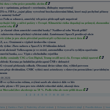
abá data z trhu práce pomohla akciím
cie v optimismu, průmysl v extrémním, dluhopisy neprotestují
FA vs. FIFA a „tajné plány vytvořené bezcharakterními lidmi, které mají pochybné přínosy
o samotný fotbal“
ce Fedu se odsouvá, americký trh práce překvapil opět negativně
sychající řeky a ničivé požáry v Evropě. Klimatická rizika dopadají na průmysl, ekonomiku 
nanční trhy
 je vlastně cílem americké centrální banky? Nasliboval toho Warsh příliš?
 raketovém růstu přichází vybírání zisků. Zaměstnanci SpaceX prodávají akcie
věr týdne je pro akcie převážně pozitivní při vyčkávání na nová data
Z, a.s.: Oznámení o výplatě úrokového výnosu
rly týdne: Zlato nahoru a SpaceX k 10 bilionům dolarů
avní akcionář Volkswagenu je ve ztrátě, automobilku vyzval k rychlým opatřením
merční banka, a.s.: Výpis z obchodního rejstříku
sledky oznámily CSG a Gen Digital, Trump uvalil nová cla. Evropa zahájí opatrně
zbřesk: Koruna po holubičím překvapení ČNB v defenzivě
G výrazně překonala odhady. Obranná divize táhne růst, výhled potvrzen
pen přeje dividendám. CNBC vybírá mezi aristokraty s růstovým potenciálem i pravidelným
nosem
.08.2026
B ve vyčkávacím režimu, zvýšení sazeb ale zůstává dále ve hře
soby plynu v EU jsou pro toto období rekordně nízké, ukazují data
st MercadoLibre akceleruje na 50 %. Podle trhu ale roste příliš draze
1
2
3
4
5
6
7
8
9
10
>>
atria
|
Kariéra v Patrii
|
Podmínky užívání stránek
|
Ochrana osobních údajů
|
Pravidla diskuse
|
Inve