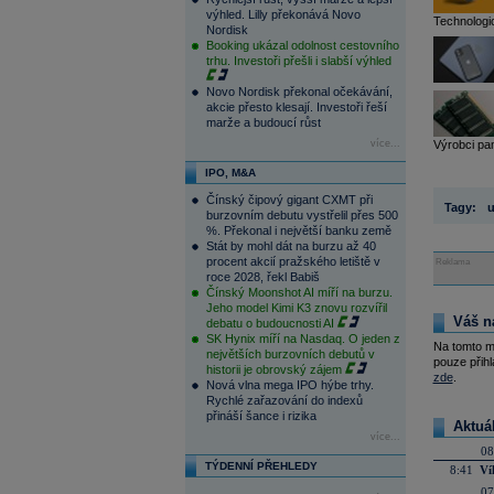
výhled. Lilly překonává Novo
Technologi
Nordisk
Booking ukázal odolnost cestovního
trhu. Investoři přešli i slabší výhled
Novo Nordisk překonal očekávání,
akcie přesto klesají. Investoři řeší
marže a budoucí růst
více...
Výrobci pam
IPO, M&A
Čínský čipový gigant CXMT při
Tagy:
u
burzovním debutu vystřelil přes 500
%. Překonal i největší banku země
Stát by mohl dát na burzu až 40
procent akcií pražského letiště v
Reklama
roce 2028, řekl Babiš
Čínský Moonshot AI míří na burzu.
Jeho model Kimi K3 znovu rozvířil
Váš n
debatu o budoucnosti AI
SK Hynix míří na Nasdaq. O jeden z
Na tomto m
největších burzovních debutů v
pouze přihl
historii je obrovský zájem
zde
.
Nová vlna mega IPO hýbe trhy.
Rychlé zařazování do indexů
přináší šance i rizika
Aktuá
více...
08
TÝDENNÍ PŘEHLEDY
8:41
Ví
07