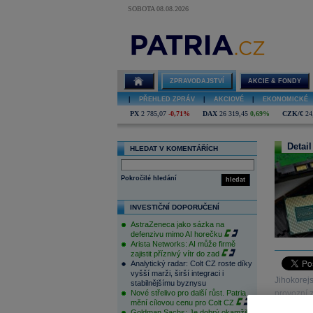
SOBOTA 08.08.2026
ZPRAVODAJSTVÍ
AKCIE & FONDY
|
PŘEHLED ZPRÁV
|
AKCIOVÉ
|
EKONOMICKÉ
PX
2 785,07
-0,71%
DAX
26 319,45
0,69%
CZK/€
24
Detail
HLEDAT V KOMENTÁŘÍCH
Pokročilé hledání
hledat
INVESTIČNÍ DOPORUČENÍ
AstraZeneca jako sázka na
defenzivu mimo AI horečku
Arista Networks: AI může firmě
zajistit příznivý vítr do zad
Analytický radar: Colt CZ roste díky
vyšší marži, širší integraci i
Jihokorej
stabilnějšímu byznysu
Nové střelivo pro další růst. Patria
provozní z
mění cílovou cenu pro Colt CZ
Goldman Sachs: Je dobrý okamžik