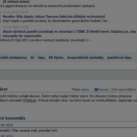
25 miliard dolarů
cký gigant Amazon se dohodl na masivním prohloubení spoluprá...
21.04.2026 13:45
Nového šéfa Applu Johna Ternuse čeká éra těžkých rozhodnutí
Když Apple v pondělí oznámil, že dlouholetého generálního ředitele Tim...
22.04.2026 10:58
Akcie výrobců pamětí zůstávají ve srovnání s TSMC či Nvidií levné. Otázkou je, zda
vstoupily do supercyklu
ěťových čipů těží z prudce rostoucí poptávky související s ...
mělá inteligence
,
AI
,
čipy
,
SK Hynix
,
hospodářské výsledky
,
paměťové čipy
ázor
Přidat názor
Pavouk
Od nejnovějších
|
ístě můžete zahájit diskusi. Zatím nebyl zadán žádný názor. Do diskuse mohou přispívat
ášení uživatelé (
Přihlásit
). Pokud nemáte účet, na který byste se mohli přihlásit, registrujte se
lní komentáře
.08.2026
kendář: Trhy nemají rády prázdné řeči
.08.2026