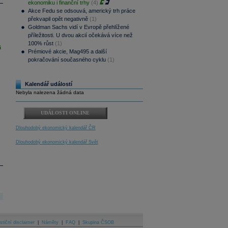
ekonomiku i finanční trhy
(4)
Akce Fedu se odsouvá, americký trh práce
překvapil opět negativně
(1)
Goldman Sachs vidí v Evropě přehlížené
příležitosti. U dvou akcií očekává více než
100% růst
(1)
i
Prémiové akcie, Mag495 a další
pokračování současného cyklu
(1)
Kalendář událostí
Nebyla nalezena žádná data
UDÁLOSTI ONLINE
Dlouhodobý ekonomický kalendář ČR
Dlouhodobý ekonomický kalendář Svět
stiční disclaimer
|
Náměty
|
FAQ
|
Skupina ČSOB