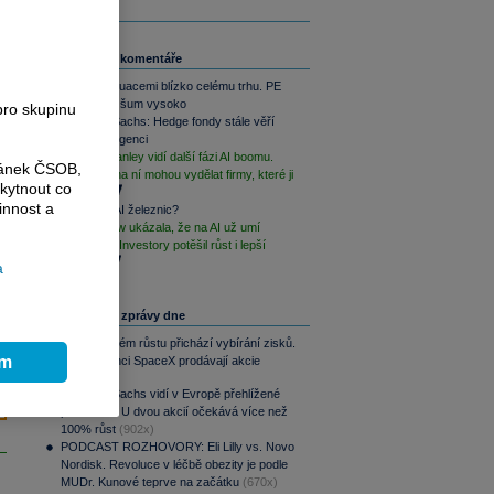
Související komentáře
Mag7 s valuacemi blízko celému trhu. PE
informační šum vysoko
pro skupinu
Goldman Sachs: Hedge fondy stále věří
umělé inteligenci
Morgan Stanley vidí další fázi AI boomu.
ránek ČSOB,
Tentokrát na ní mohou vydělat firmy, které ji
kytnout co
zavádí
innost a
Budování AI železnic?
ServiceNow ukázala, že na AI už umí
vydělávat. Investory potěšil růst i lepší
výhled
a
Nejčtenější zprávy dne
Po raketovém růstu přichází vybírání zisků.
ím
Zaměstnanci SpaceX prodávají akcie
(913x)
Goldman Sachs vidí v Evropě přehlížené
příležitosti. U dvou akcií očekává více než
100% růst
(902x)
PODCAST ROZHOVORY: Eli Lilly vs. Novo
Nordisk. Revoluce v léčbě obezity je podle
MUDr. Kunové teprve na začátku
(670x)