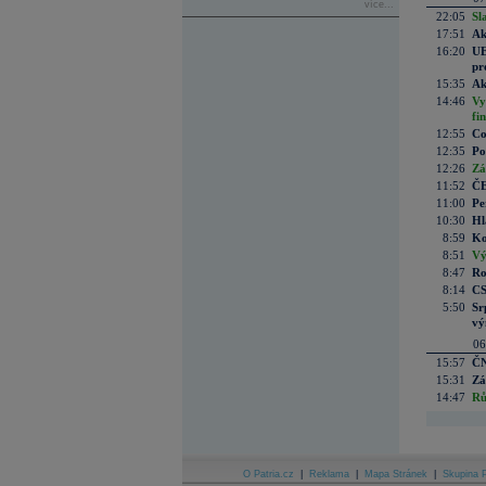
více...
22:05
Sl
17:51
Ak
16:20
UE
pr
15:35
Ak
14:46
Vy
fi
12:55
Co
12:35
Po
12:26
Zá
11:52
ČE
11:00
Pe
10:30
Hl
8:59
Ko
8:51
Vý
8:47
Ro
8:14
CS
5:50
Sr
vý
06
15:57
ČN
15:31
Zá
14:47
Rů
O Patria.cz
|
Reklama
|
Mapa Stránek
|
Skupina P