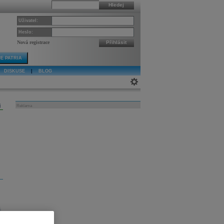
Hledej
Uživatel:
Heslo:
Nová registrace
Přihlásit
E PATRIA
DISKUSE
|
BLOG
j
Reklama
á.