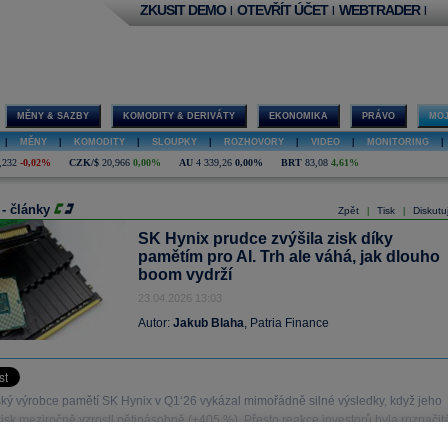
ZKUSIT DEMO
OTEVŘÍT ÚČET
WEBTRADER
|
|
|
MĚNY & SAZBY
KOMODITY & DERIVÁTY
EKONOMIKA
PRÁVO
MOJ
|
MĚNY
|
KOMODITY
|
SLOUPKY
|
ROZHOVORY
|
VIDEO
|
MONITORING
|
,232
-0,02%
CZK/$
20,966
0,00%
AU
4 339,26
0,00%
BRT
83,08
4,61%
 - články
Zpět
Tisk
Diskutu
|
|
SK Hynix prudce zvýšila zisk díky
pamětím pro AI. Trh ale váhá, jak dlouho
boom vydrží
23.04.2026 13:03
Autor:
Jakub Blaha
, Patria Finance
ský výrobce pamětí SK Hynix v Q1‘26 vykázal mimořádně silné výsledky, když jeho
isk meziročně vzrostl pětinásobně (+405 %). Přesto reakce investorů byla rozpačit