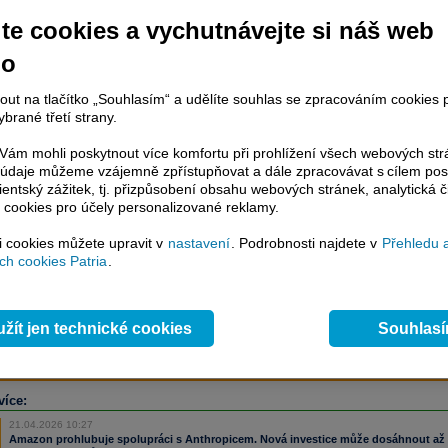
te cookies a vychutnávejte si náš web
račování článku je dostupné jen klientům placených služeb
Patria Plus
/
no
estor Plus
případně uživatelům platformy
Patria Direct
. Pokud jste klientem
hto služeb, potom je nutné se
Přihlásit
.
nout na tlačítko „Souhlasím“ a udělíte souhlas se zpracováním cookies 
brané třetí strany.
ámci placeného informačního servisu získáte
řístup ke
kompletnímu zpravodajství
ám mohli poskytnout více komfortu při prohlížení všech webových st
.patria.cz bez jakýchkoliv omezení. Veškeré
to údaje můžeme vzájemně zpřístupňovat a dále zpracovávat s cílem pos
rávy, komentáře a horké zprávy jsou
lientský zážitek, tj. přizpůsobení obsahu webových stránek, analytická č
brazovány terminálovou metodou (bez nutnosti obnovovat stránku) bez
 cookies pro účely personalizované reklamy.
ždění a v plné verzi.
si cookies můžete upravit v
nastavení
. Podrobnosti najdete v
Přehledu 
en zpravodajství, ale i další služby získáte v Patria Plus / Investor Plus -
sms
h cookies Patria
.
e-mailové
zpravodajství,
data
z finančních trhů v reálném čase, kompletní
lytický servis
, rozsáhlé
databáze
časových řad ke stažení,
prognózy
oje a
valuace
, ekonomické
fundamenty
,
nástroje
a
kalkulátory
...
více
žít jen technické cookies
Souhlas
více:
21.04.2026 10:27
Amazon prohlubuje spolupráci s Anthropicem. Nová investice může dosáhnout až