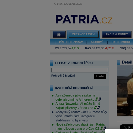
ČTVRTEK 06.08.2026
ZPRAVODAJSTVÍ
AKCIE & FONDY
|
PŘEHLED ZPRÁV
|
AKCIOVÉ
|
EKONOMICKÉ
PX
2 769,04
0,11%
DAX
26 126,30
-0,29%
NDQ
26 3
Detail
HLEDAT V KOMENTÁŘÍCH
Pokročilé hledání
hledat
INVESTIČNÍ DOPORUČENÍ
AstraZeneca jako sázka na
defenzivu mimo AI horečku
Arista Networks: AI může firmě
zajistit příznivý vítr do zad
Analytický radar: Colt CZ roste díky
vyšší marži, širší integraci i
stabilnějšímu byznysu
Nové střelivo pro další růst. Patria
mění cílovou cenu pro Colt CZ
Goldman Sachs: Je dobrý okamžik