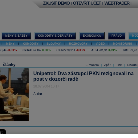
ZKUSIT DEMO
OTEVŘÍT ÚČET
WEBTRADER
|
|
|
MĚNY & SAZBY
KOMODITY & DERIVÁTY
EKONOMIKA
PRÁVO
MOJ
|
MĚNY
|
KOMODITY
|
SLOUPKY
|
ROZHOVORY
|
VIDEO
|
MONITORING
|
63,44
-0,83%
CZK/€
24,167
0,00%
CZK/$
20,914
-0,03%
AU
4 281,91
0,89%
BRT
79,42
 - články
E-mailem
Zpět
Tisk
Diskutu
|
|
|
Unipetrol: Dva zástupci PKN rezignovali na
post v dozorčí radě
28.07.2004 10:17
Autor: