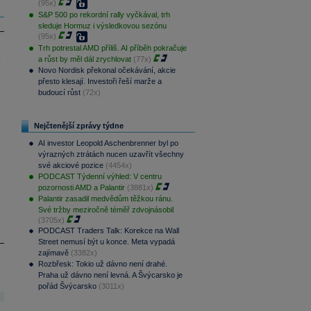
(95x)
S&P 500 po rekordní rally vyčkával, trh
sleduje Hormuz i výsledkovou sezónu
(95x)
Trh potrestal AMD příliš. AI příběh pokračuje
a růst by měl dál zrychlovat
(77x)
.
Novo Nordisk překonal očekávání, akcie
přesto klesají. Investoři řeší marže a
budoucí růst
(72x)
Nejčtenější zprávy týdne
AI investor Leopold Aschenbrenner byl po
výrazných ztrátách nucen uzavřít všechny
své akciové pozice
(4454x)
PODCAST Týdenní výhled: V centru
pozornosti AMD a Palantir
(3881x)
Palantir zasadil medvědům těžkou ránu.
Své tržby meziročně téměř zdvojnásobil
(3705x)
PODCAST Traders Talk: Korekce na Wall
Street nemusí být u konce. Meta vypadá
zajímavě
(3382x)
Rozbřesk: Tokio už dávno není drahé.
Praha už dávno není levná. A Švýcarsko je
pořád Švýcarsko
(3011x)