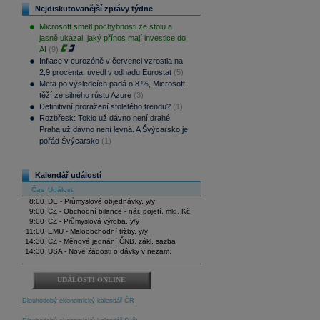
Nejdiskutovanější zprávy týdne
Microsoft smetl pochybnosti ze stolu a
jasně ukázal, jaký přínos mají investice do
AI
(9)
Inflace v eurozóně v červenci vzrostla na
2,9 procenta, uvedl v odhadu Eurostat
(5)
Meta po výsledcích padá o 8 %, Microsoft
těží ze silného růstu Azure
(3)
Definitivní proražení stoletého trendu?
(1)
Rozbřesk: Tokio už dávno není drahé.
Praha už dávno není levná. A Švýcarsko je
pořád Švýcarsko
(1)
Kalendář událostí
Čas
Událost
8:00
DE - Průmyslové objednávky, y/y
9:00
CZ - Obchodní bilance - nár. pojetí, mld. Kč
9:00
CZ - Průmyslová výroba, y/y
11:00
EMU - Maloobchodní tržby, y/y
14:30
CZ - Měnové jednání ČNB, zákl. sazba
14:30
USA - Nové žádosti o dávky v nezam.
UDÁLOSTI ONLINE
Dlouhodobý ekonomický kalendář ČR