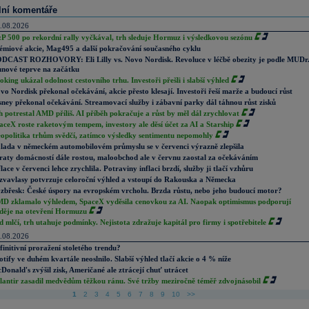
lní komentáře
.08.2026
P 500 po rekordní rally vyčkával, trh sleduje Hormuz i výsledkovou sezónu
émiové akcie, Mag495 a další pokračování současného cyklu
DCAST ROZHOVORY: Eli Lilly vs. Novo Nordisk. Revoluce v léčbě obezity je podle MUDr
nové teprve na začátku
oking ukázal odolnost cestovního trhu. Investoři přešli i slabší výhled
vo Nordisk překonal očekávání, akcie přesto klesají. Investoři řeší marže a budoucí růst
sney překonal očekávání. Streamovací služby i zábavní parky dál táhnou růst zisků
h potrestal AMD příliš. AI příběh pokračuje a růst by měl dál zrychlovat
aceX roste raketovým tempem, investory ale děsí účet za AI a Starship
opolitika trhům svědčí, zatímco výsledky sentimentu nepomohly
lada v německém automobilovém průmyslu se v červenci výrazně zlepšila
raty domácností dále rostou, maloobchod ale v červnu zaostal za očekáváním
flace v červenci lehce zrychlila. Potraviny inflaci brzdí, služby ji tlačí vzhůru
zvavlasy potvrzuje celoroční výhled a vstoupí do Rakouska a Německa
zbřesk: České úspory na evropském vrcholu. Brzda růstu, nebo jeho budoucí motor?
D zklamalo výhledem, SpaceX vyděsila cenovkou za AI. Naopak optimismus podporují
děje na otevření Hormuzu
d mlčí, trh utahuje podmínky. Nejistota zdražuje kapitál pro firmy i spotřebitele
.08.2026
finitivní proražení stoletého trendu?
otify ve duhém kvartále neoslnilo. Slabší výhled tlačí akcie o 4 % níže
Donald's zvýšil zisk, Američané ale ztrácejí chuť utrácet
lantir zasadil medvědům těžkou ránu. Své tržby meziročně téměř zdvojnásobil
1
2
3
4
5
6
7
8
9
10
>>