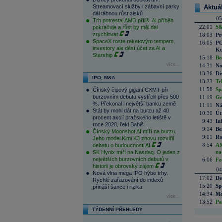
Streamovací služby i zábavní parky
Aktuá
dál táhnou růst zisků
05
Trh potrestal AMD příliš. AI příběh
22:01
S&
pokračuje a růst by měl dál
zrychlovat
18:03
Pr
SpaceX roste raketovým tempem,
16:05
PO
investory ale děsí účet za AI a
Ku
Starship
15:18
Bo
více...
14:31
No
13:36
Di
IPO, M&A
13:23
Tr
11:58
Sp
Čínský čipový gigant CXMT při
burzovním debutu vystřelil přes 500
11:19
Ge
%. Překonal i největší banku země
11:11
Ná
Stát by mohl dát na burzu až 40
10:30
Út
procent akcií pražského letiště v
9:43
In
roce 2028, řekl Babiš
9:14
Be
Čínský Moonshot AI míří na burzu.
9:01
Ro
Jeho model Kimi K3 znovu rozvířil
8:54
AM
debatu o budoucnosti AI
na
SK Hynix míří na Nasdaq. O jeden z
největších burzovních debutů v
6:06
Fe
historii je obrovský zájem
04
Nová vlna mega IPO hýbe trhy.
17:02
De
Rychlé zařazování do indexů
15:20
Sp
přináší šance i rizika
14:34
Mc
více...
13:52
Pa
TÝDENNÍ PŘEHLEDY