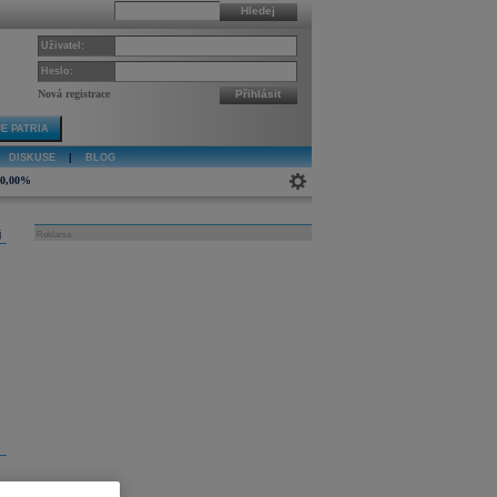
Hledej
Uživatel:
Heslo:
Nová registrace
Přihlásit
E PATRIA
DISKUSE
|
BLOG
0,00%
j
Reklama