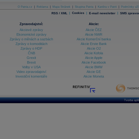
O Patria.cz
|
Reklama
|
Mapa Stránek
|
Skupina Patria
|
Kariéra v Patrii
|
Podmínky uží
|
Cookies
|
|
RSS / XML
E-mail newsletter
SMS zpravod
Zpravodajství:
Akcie:
Akciové zprávy
Akcie ČEZ
Ekonomické zprávy
Akcie NWR
Zprávy o měnách a sazbách
Akcie Komerční banka
Zprávy o komoditách
Akcie Erste Bank
Zprávy o HDP
Akcie O2
ČNB
Akcie Kofola
Grexit
Akcie Apple
Brexit
Akcie Facebook
Volby v USA
Akcie BMW
Video zpravodajství
Akcie GE
Investiční komentáře
Akcie Moneta
Tvorba apl