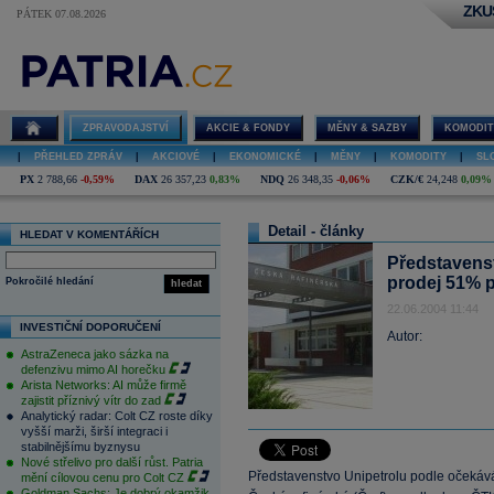
ZKU
PÁTEK 07.08.2026
ZPRAVODAJSTVÍ
AKCIE & FONDY
MĚNY & SAZBY
KOMODIT
|
PŘEHLED ZPRÁV
|
AKCIOVÉ
|
EKONOMICKÉ
|
MĚNY
|
KOMODITY
|
SL
PX
2 788,66
-0,59%
DAX
26 357,23
0,83%
NDQ
26 348,35
-0,06%
CZK/€
24,248
0,09%
Detail - články
HLEDAT V KOMENTÁŘÍCH
Představenst
prodej 51% p
Pokročilé hledání
hledat
22.06.2004 11:44
INVESTIČNÍ DOPORUČENÍ
Autor:
AstraZeneca jako sázka na
defenzivu mimo AI horečku
Arista Networks: AI může firmě
zajistit příznivý vítr do zad
Analytický radar: Colt CZ roste díky
vyšší marži, širší integraci i
stabilnějšímu byznysu
Nové střelivo pro další růst. Patria
Představenstvo Unipetrolu podle očekává
mění cílovou cenu pro Colt CZ
Goldman Sachs: Je dobrý okamžik