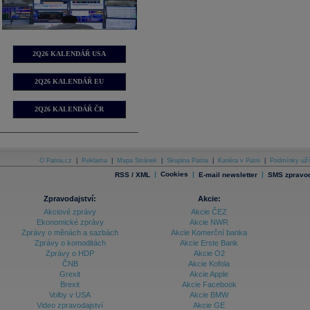
2Q26 KALENDÁŘ USA
2Q26 KALENDÁŘ EU
2Q26 KALENDÁŘ ČR
O Patria.cz
|
Reklama
|
Mapa Stránek
|
Skupina Patria
|
Kariéra v Patrii
|
Podmínky uží
|
Cookies
|
|
RSS / XML
E-mail newsletter
SMS zpravod
Zpravodajství:
Akcie:
Akciové zprávy
Akcie ČEZ
Ekonomické zprávy
Akcie NWR
Zprávy o měnách a sazbách
Akcie Komerční banka
Zprávy o komoditách
Akcie Erste Bank
Zprávy o HDP
Akcie O2
ČNB
Akcie Kofola
Grexit
Akcie Apple
Brexit
Akcie Facebook
Volby v USA
Akcie BMW
Video zpravodajství
Akcie GE