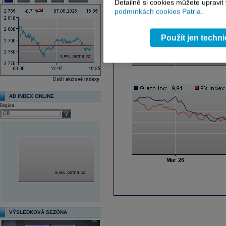
Detailně si cookies můžete upravit
podmínkách cookies Patria
.
Použít jen techn
Další
akciové indexy
AD INDEX ONLINE
Region
select
VÝSLEDKOVÁ SEZÓNA