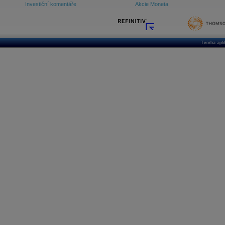
Investiční komentáře
Akcie Moneta
Tvorba apl