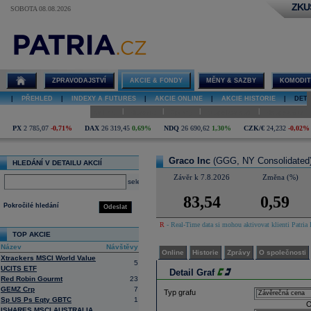
ZKU
SOBOTA 08.08.2026
Detail akcie
Graco Inc graf
ZPRAVODAJSTVÍ
AKCIE & FONDY
MĚNY & SAZBY
KOMODIT
|
PŘEHLED
|
INDEXY A FUTURES
|
AKCIE ONLINE
|
AKCIE HISTORIE
|
DETA
|
|
|
|
Online
Historie
Zprávy
O společnosti
Hospodaření
PX
2 785,07
-0,71%
DAX
26 319,45
0,69%
NDQ
26 690,62
1,30%
CZK/€
24,232
-0,02%
Graco Inc
(GGG, NY Consolidated
HLEDÁNÍ V DETAILU AKCIÍ
Závěr k 7.8.2026
Změna (%)
select
83,54
0,59
Pokročilé hledání
Odeslat
R
- Real-Time data si mohou aktivovat klienti Patria 
TOP AKCIE
Název
Návštěvy
Online
Historie
Zprávy
O společnosti
Xtrackers MSCI World Value
5
UCITS ETF
Detail Graf
Red Robin Gourmt
23
GEMZ Crp
7
Typ grafu
Sp US Ps Eqty GBTC
1
O
ISHARES MSCI AUSTRALIA