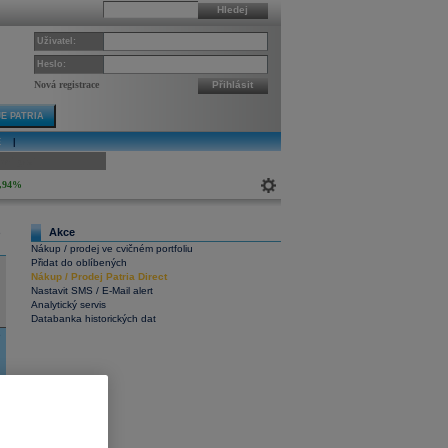
Hledej
Uživatel:
Heslo:
Nová registrace
Přihlásit
E PATRIA
E
|
ivní graf
,94%
Akce
6
Nákup / prodej ve cvičném portfoliu
Přidat do oblíbených
Nákup
/
Prodej
Patria Direct
Nastavit SMS / E-Mail alert
Analytický servis
Databanka historických dat
5
Interaktivní graf