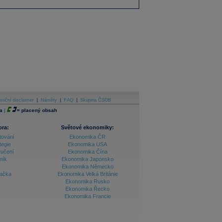
stiční disclaimer
|
Náměty
|
FAQ
|
Skupina ČSOB
a
|
=
placený obsah
ora:
Světové ekonomiky:
tování
Ekonomika ČR
tegie
Ekonomika USA
ručení
Ekonomika Čína
ník
Ekonomika Japonsko
Ekonomika Německo
lačka
Ekonomika Velká Británie
Ekonomika Rusko
Ekonomika Řecko
Ekonomika Francie