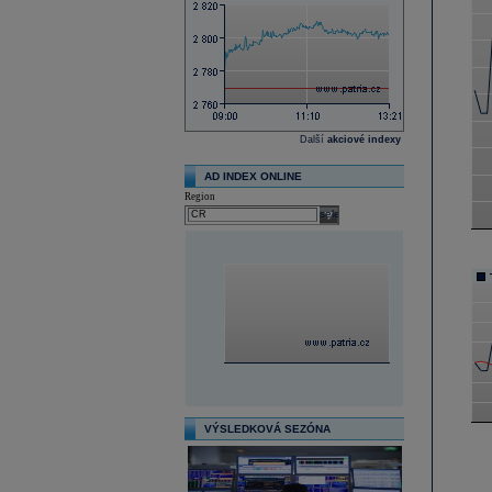
Další
akciové indexy
AD INDEX ONLINE
Region
select
VÝSLEDKOVÁ SEZÓNA