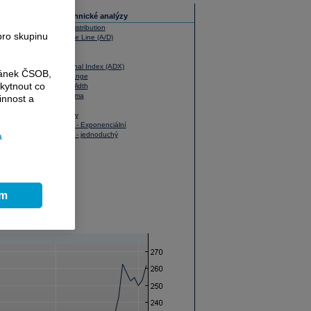
Slovník technické analýzy
Accumulation / Distribution
pro skupinu
Advance - Decline Line (A/D)
Aroon Oscillator
Aroon Up/Down
Average Directional Index (ADX)
ránek ČSOB,
Average True Range
kytnout co
Bollinger Band Width
Bollingerova pásma
innost a
Donchian kanál
Index relativní síly
Klouzavý průměr - Exponenciální
a
Klouzavý průměr - jednoduchý
MACD
Momentum
Obálka
On Balance Volume Index (OBV)
Price Rate of Change
Price Volume Trend
ím
Stochastic
Typická cena
Vážená cena