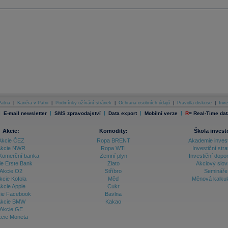
atria
|
Kariéra v Patrii
|
Podmínky užívání stránek
|
Ochrana osobních údajů
|
Pravidla diskuse
|
Inve
|
|
|
|
|
E-mail newsletter
SMS zpravodajství
Data export
Mobilní verze
R
=
Real-Time dat
Akcie:
Komodity:
Škola invest
Akcie ČEZ
Ropa BRENT
Akademie inves
kcie NWR
Ropa WTI
Investiční stra
Komerční banka
Zemní plyn
Investiční dopo
ie Erste Bank
Zlato
Akciový slov
Akcie O2
Stříbro
Semináře
kcie Kofola
Měď
Měnová kalku
kcie Apple
Cukr
ie Facebook
Bavlna
kcie BMW
Kakao
Akcie GE
cie Moneta