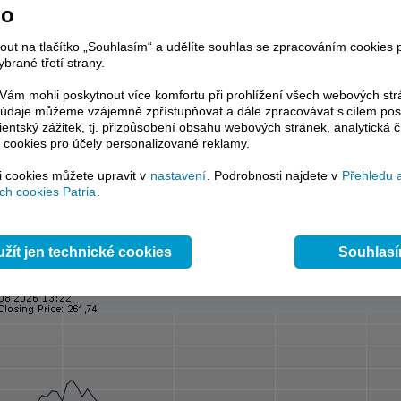
no
l Graf
nout na tlačítko „Souhlasím“ a udělíte souhlas se zpracováním cookies 
u
select
brané třetí strany.
Období
select
 s indexem
select
ám mohli poskytnout více komfortu při prohlížení všech webových st
Zobrazovat objem
to údaje můžeme vzájemně zpřístupňovat a dále zpracovávat s cílem pos
pásmo
select
lientský zážitek, tj. přizpůsobení obsahu webových stránek, analytická č
 průměr 1
select
 cookies pro účely personalizované reklamy.
 průměr 2
select
si cookies můžete upravit v
nastavení
. Podrobnosti najdete v
Přehledu 
h cookies Patria
.
1
select
2
select
3
select
4
select
Odeslat
žít jen technické cookies
Souhlas