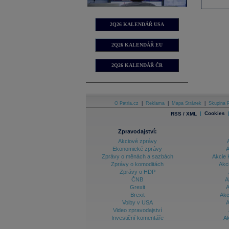
2Q26 KALENDÁŘ USA
2Q26 KALENDÁŘ EU
2Q26 KALENDÁŘ ČR
O Patria.cz
|
Reklama
|
Mapa Stránek
|
Skupina P
|
Cookies
RSS / XML
Zpravodajství:
Akciové zprávy
Ekonomické zprávy
A
Zprávy o měnách a sazbách
Akcie 
Zprávy o komoditách
Akc
Zprávy o HDP
ČNB
A
Grexit
A
Brexit
Akc
Volby v USA
A
Video zpravodajství
Investiční komentáře
Ak