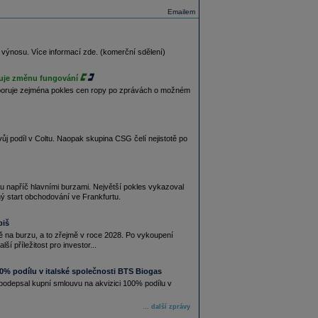
Emailem
výnosu. Více informací zde. (komerční sdělení)
ažuje změnu fungování
odporuje zejména pokles cen ropy po zprávách o možném
ůj podíl v Coltu. Naopak skupina CSG čelí nejistotě po
 napříč hlavními burzami. Největší pokles vykazoval
ý start obchodování ve Frankfurtu.
biš
ě na burzu, a to zřejmě v roce 2028. Po vykoupení
í příležitost pro investor...
00% podílu v italské společnosti BTS Biogas
 podepsal kupní smlouvu na akvizici 100% podílu v
… další zprávy