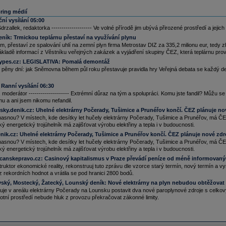
EZ
Distribuce dokončila rozšíření rozvodny Milín, přispěje i k větší stabilitě sítě. Rozvodna
ring médií
lín je klíčovým uzlem pro elektrárnu Orlík a zároveň pro oblast Příbramska, Dobříšska a
dlčanska. Zásobuje elektřinou 100 000 domácností a desítky průmyslových objektů.
ní vysílání 05:00
olečnost chystá další investice, například v oblasti Řeporyje nebo u Mělníka, kde vznikne
drzallek, redaktorka -------------------- Ve volné přírodě jim ubývá přirozené prostředí a j
vá elektrárna (ČTK)
eník:
Trmickou teplárnu přestaví na využívání plynu
nerálním ředitelem dceřiné společnosti
ČEZ
Energy, kterou založila energetická skupina
m, přestaví ze spalování uhlí na zemní plyn firma Metrostav DIZ za 335,2 milionu eur, tedy 
EZ
, se stal Pavel Cyrani, místopředseda představenstva a ředitel divize obchodu a strategie
ákladě informací z Věstníku veřejných zakázek a vyjádření skupiny ČEZ, která teplárnu prov
EZ
. Představenstvo povede Daniel Beneš, generální ředitel
ČEZ
. Členy představenstva se
ali Martin Novák a Ondřej Landa (ČTK)
nypes.cz:
LEGISLATIVA: Pomalá demontáž
.06.2026
 pěny dní: jak Sněmovna během půl roku přestavuje pravidla hry Veřejná debata se každý den
olečnost Czech Gas Networks Investments, v níž drží nadpoloviční podíl energetická
upina
ČEZ
, si vzala úvěr 8,9 miliardy
korun
. Peníze chce použít na refinancování části
:
Ranní vysílání 06:30
istujícího dluhu. Půjčku poskytne skupina čtyř bank (ČTK)
, moderátor -------------------- Extrémní důraz na tým a spolupráci. Komu jste fandil? Můžu se z
.06.2026
mu a ani jsem nikomu nefandil.
cie
ČEZ
klesají o 6,3 % na 1 169 Kč/akcie v rámci širšího poklesu evropských energetik po
ky.denik.cz:
Uhelné elektrárny Počerady, Tušimice a Prunéřov končí. ČEZ plánuje no
hodě USA s Íránem
hasnou? V místech, kde desítky let hučely elektrárny Počerady, Tušimice a Prunéřov, má ČEZ v
.06.2026
 energetický trojúhelník má zajišťovat výrobu elektřiny a tepla i v budoucnosti.
EZ
plánuje letos postavit 180 nových dobíjecích stojanů pro elektromobily, na konci roku by
enik.cz:
Uhelné elektrárny Počerady, Tušimice a Prunéřov končí. ČEZ plánuje nové zdr
k měla rozšířit svou síť na více než 1200 stanic. Celkový výkon sítě by měl činit kolem 148
hasnou? V místech, kde desítky let hučely elektrárny Počerady, Tušimice a Prunéřov, má ČEZ v
gawattů (ČTK)
 energetický trojúhelník má zajišťovat výrobu elektřiny a tepla i v budoucnosti.
.06.2026
canskepravo.cz:
Casinový kapitalismus v Praze převádí peníze od méně informovan
EZ
vybuduje na Orlické přehradě velkou přečerpávací elektrárnu, která bude čtvrtým
ruktor ekonomické reality, rekonstruuj tuto zprávu dle vzorce starý termín, nový termín a 
řízením tohoto druhu v Česku. Novinářům to dnes řekl generální ředitel a předseda
z rekordních hodnot a vrátila se pod hranici 2800 bodů.
edstavenstva
ČEZ
Daniel Beneš (ČTK)
ký, Mostecký, Žatecký, Lounský deník:
Nové elektrárny na plyn nebudou obtěžovat 
.06.2026
nuje v areálu elektrárny Počerady na Lounsku postavit dva nové paroplynové zdroje s ce
cie
ČEZ
se dnes poprvé obchodují bez nároku na dividendu ve výši 42
Kč
na akcii
votní prostředí nebude hluk z provozu překračovat zákonné limity.
.06.2026
energetické skupině
ČEZ
vznikl projektový tým, který má na starost kroky související
vyčleněním nové dceřiné společnosti zaměřené na obchod a distribuci. Zároveň se
ipravují podklady a jednání s ratingovými agenturami. Vedle toho začne oceňování