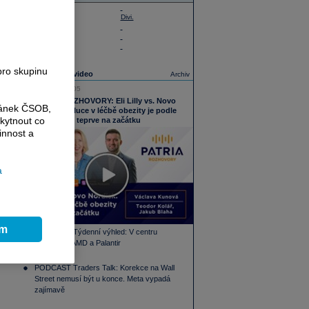
18:41
ČEZ
17:22
ČEZ
Divi.
16:00
ČEZ
8:18
ČEZ
21:41
ČEZ
pro skupinu
Nejnovější video
Archiv
05.08.2026 16:05
PODCAST ROZHOVORY: Eli Lilly vs. Novo
ránek ČSOB,
Nordisk. Revoluce v léčbě obezity je podle
kytnout co
MUDr. Kunové teprve na začátku
innost a
a
ím
PODCAST Týdenní výhled: V centru
pozornosti AMD a Palantir
PODCAST Traders Talk: Korekce na Wall
Street nemusí být u konce. Meta vypadá
zajímavě