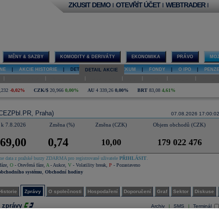
ZKUSIT DEMO
OTEVŘÍT ÚČET
WEBTRADER
|
|
|
MĚNY & SAZBY
KOMODITY & DERIVÁTY
EKONOMIKA
PRÁVO
MOJ
NE
|
AKCIE HISTORIE
|
DETAIL AKCIE
|
VÝZKUM
|
FONDY
|
O IPO
|
PENZ
DETAIL AKCIE
|
|
|
|
|
|
|
O společnosti
Hospodaření
Doporučení
Graf
Sektor
Diskuse
Interakt
,232
-0,02%
CZK/$
20,966
0,00%
AU
4 339,26
0,00%
BRT
83,08
4,61%
CEZPbl.PR, Praha)
07.08.2026 17:00:0
 k 7.8.2026
Změna (%)
Změna (CZK)
Objem obchodů (CZK)
369,00
0,74
10,00
179 022 476
e data z pražské burzy ZDARMA pro registrované uživatele
PŘIHLÁSIT
.
fáze
,
O
- Otevřená fáze
,
A
- Aukce
,
V
- Volatility break
,
P
- Pozastaveno
obchodního systému
,
Obchodní hodiny
Historie
Zprávy
O společnosti
Hospodaření
Doporučení
Graf
Sektor
Diskuse
 zprávy
Archiv
SMS
Terminál
|
|
.08.2026