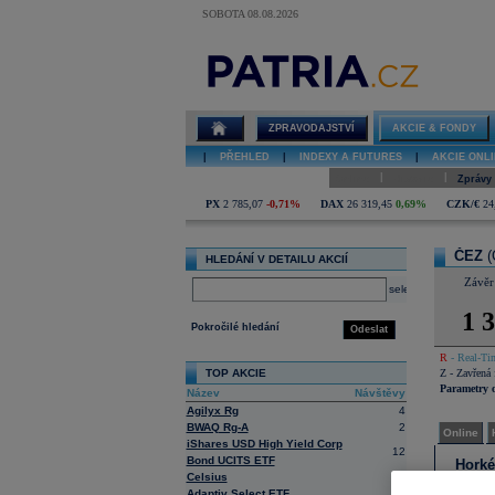
SOBOTA 08.08.2026
Detail akcie
ČEZ online
ZPRAVODAJSTVÍ
AKCIE & FONDY
|
PŘEHLED
|
INDEXY A FUTURES
|
AKCIE ONLI
|
|
Online
Historie
Zprávy
PX
2 785,07
-0,71%
DAX
26 319,45
0,69%
CZK/€
24
ČEZ
(
HLEDÁNÍ V DETAILU AKCIÍ
Závěr
select
1 
Pokročilé hledání
Odeslat
R
- Real-Tim
TOP AKCIE
Z
- Zavřená 
Parametry 
Název
Návštěvy
Agilyx Rg
4
BWAQ Rg-A
2
Online
iShares USD High Yield Corp
12
Bond UCITS ETF
Horké
Celsius
4
04
Adaptiv Select ETF
3