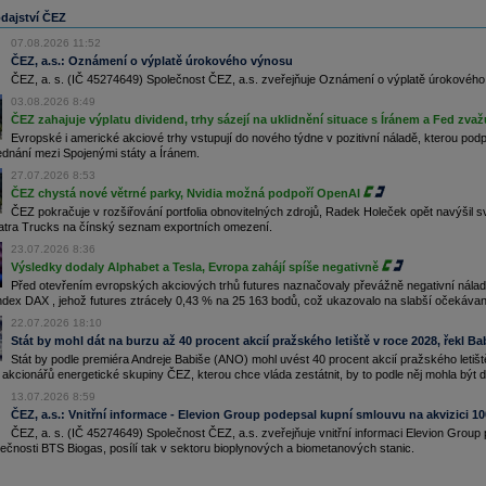
ruba o šest procent, plyn o přibližně 17 procent. V souhrnu jde o desítky až nízké stovky
dajství ČEZ
run
za spotřebovanou megawatthodinu. Úprava se nyní podle společnosti dotkne několika
ocent zákazníků, kterým končí fixace (ČTK)
07.08.2026 11:52
.07.2026
ČEZ, a.s.: Oznámení o výplatě úrokového výnosu
ergetická společnost
ČEZ
ESCO si zajistila pro připravovanou paroplynovou elektrárnu v
ČEZ, a. s. (IČ 45274649) Společnost ČEZ, a.s. zveřejňuje Oznámení o výplatě úrokového 
ineckých železárnách (TŽ) na Frýdecko-Místecku dodávku plynové turbíny SGT-800 od
03.08.2026 8:49
emens
Energy. ČTK o tom dnes informovala společnost
ČEZ
. Náklady na turbínu
ČEZ zahajuje výplatu dividend, trhy sázejí na uklidnění situace s Íránem a Fed zv
specifikovala. Nový paroplynový zdroj nahradí dosluhující uhelný kotel (ČTK)
Evropské i americké akciové trhy vstupují do nového týdne v pozitivní náladě, kterou p
olečnost
ČEZ
Energoservis v Třebíči se k dnešku slučuje s částí plzeňské firmy Škoda JS
ednání mezi Spojenými státy a Íránem.
měřenou na servis jaderných elektráren Temelín a Dukovany. Převezme její odborníky, kteří
těchto elektrárnách dlouhodobě působí, dohromady to bude okolo 260 zaměstnanců (ČTK)
27.07.2026 8:53
aktuálním dění v české energetice včera odpoledne jednal prezident Petr Pavel s
ČEZ chystá nové větrné parky, Nvidia možná podpoří OpenAI
nerálním ředitelem energetické společnosti
ČEZ
Danielem Benešem. Hovořili spolu
ČEZ pokračuje v rozšiřování portfolia obnovitelných zdrojů, Radek Holeček opět navýšil sv
příklad o tuzemském rozvoji jaderné energetiky, státní energetické koncepci nebo i o
atra Trucks na čínský seznam exportních omezení.
ěnách ve vlastnické struktuře společnosti (ČTK)
.06.2026
23.07.2026 8:36
zorčí rada
ČEZ
dnes zvolila předsedu a jednoho z místopředsedů. Novým předsedou
Výsledky dodaly Alphabet a Tesla, Evropa zahájí spíše negativně
zorčí rady se stal Radim Fiala (místopředseda koaličního hnutí SPD) a místopředsedou Petr
Před otevřením evropských akciových trhů futures naznačovaly převážně negativní náladu
jček. Druhým stávajícím místopředsedou je Vladimír Hronek, zvolený do dozorčí rady za
dex DAX , jehož futures ztrácely 0,43 % na 25 163 bodů, což ukazovalo na slabší očekávan
městnance
22.07.2026 18:10
vrtý blok Jaderné elektrárny Dukovany je po plánované odstávce znovu na plném výkonu.
stavený byl od 17. dubna, elektřinu začal znovu do sítě dodávat minulý týden v pátek.
Stát by mohl dát na burzu až 40 procent akcií pražského letiště v roce 2028, řekl Ba
lkový výkon obou turbosoustrojí čtvrtého bloku je aktuálně 499 megawattů (MW), sdělila
Stát by podle premiéra Andreje Babiše (ANO) mohl uvést 40 procent akcií pražského letišt
uvčí společnosti
ČEZ
Jana Štefánková (ČTK)
 akcionářů energetické skupiny ČEZ, kterou chce vláda zestátnit, by to podle něj mohla být dalš
.06.2026
13.07.2026 8:59
itská společnost
Rolls-Royce
SMR, se kterou česká energetická skupina
ČEZ
plánuje
ČEZ, a.s.: Vnitřní informace - Elevion Group podepsal kupní smlouvu na akvizici 1
avět malé modulární reaktory v Česku i v zahraničí, dnes představí možnosti zapojení
ského průmyslu do připravovaného dodavatelského řetězce. České firmy by se tak měly
ČEZ, a. s. (IČ 45274649) Společnost ČEZ, a.s. zveřejňuje vnitřní informaci Elevion Group
známit s podmínkami možné účasti na stavbách.
Rolls-Royce
SMR a
ČEZ
by měly také
lečnosti BTS Biogas, posílí tak v sektoru bioplynových a biometanových stanic.
ázat další rozvoj společného projektu (ČTK)
.06.2026