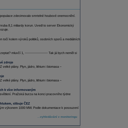
ejich populace zdecimovalo smrtelné houbové onemocnění.
zhruba 8,1 miliardy korun. Uvedl to server Ekonomický
ozuje.
 točí kolem výroků politiků, osobních sporů a mediálních
eptat? mluvčí 1, -------------------- Tak já bych neměl si
vé zdroje
elké plány. Plyn, jádro, lithium i biomasa –
oje
elké plány. Plyn, jádro, lithium i biomasa –
ých k více informovaným
vysvětlení. Pražská burza na konci pracovního týdne
hlukem, slibuje ČEZ
lkovým výkonem 1000 MW. Podle dokumentace k posouzení
...vyhledávání v monitoringu