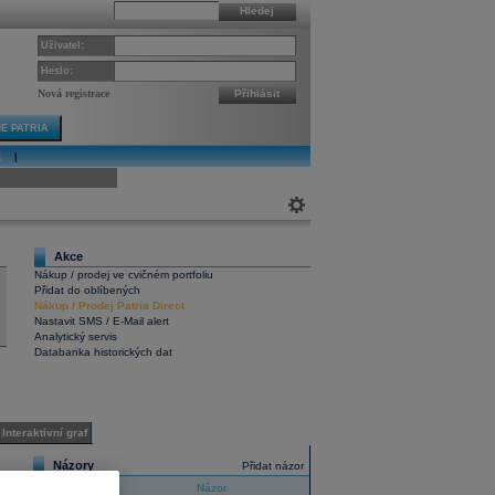
Hledej
Uživatel:
Heslo:
Nová registrace
Přihlásit
E PATRIA
E
|
ivní graf
Akce
2
Nákup / prodej ve cvičném portfoliu
Přidat do oblíbených
Nákup
/
Prodej
Patria Direct
Nastavit SMS / E-Mail alert
Analytický servis
Databanka historických dat
Interaktivní graf
Názory
Přidat názor
Téma
Názor