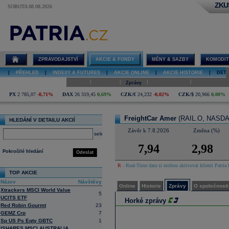
ZKU
SOBOTA 08.08.2026
Detail akcie
FreightCar
Amer online
ZPRAVODAJSTVÍ
AKCIE & FONDY
MĚNY & SAZBY
KOMODIT
|
PŘEHLED
|
INDEXY A FUTURES
|
AKCIE ONLINE
|
AKCIE HISTORIE
|
DETA
|
|
|
|
Online
Historie
Zprávy
O společnosti
Hospodaření
PX
2 785,07
-0,71%
DAX
26 319,45
0,69%
CZK/€
24,232
-0,02%
CZK/$
20,966
0,00%
FreightCar Amer
(RAIL.O, NASDA
HLEDÁNÍ V DETAILU AKCIÍ
Závěr k 7.8.2026
Změna (%)
select
7,94
2,98
Pokročilé hledání
Odeslat
R
- Real-Time data si mohou aktivovat klienti Patria 
TOP AKCIE
Název
Návštěvy
Online
Historie
Zprávy
O společnosti
Xtrackers MSCI World Value
5
UCITS ETF
Horké zprávy
Red Robin Gourmt
23
GEMZ Crp
7
Sp US Ps Eqty GBTC
1
ISHARES MSCI AUSTRALIA