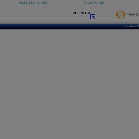
Investiční komentáře
Akcie Moneta
Tvorba apl