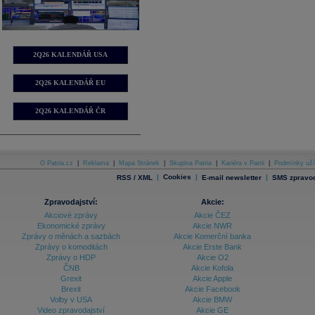
2Q26 KALENDÁŘ USA
2Q26 KALENDÁŘ EU
2Q26 KALENDÁŘ ČR
O Patria.cz
|
Reklama
|
Mapa Stránek
|
Skupina Patria
|
Kariéra v Patrii
|
Podmínky uží
|
Cookies
|
|
RSS / XML
E-mail newsletter
SMS zpravod
Zpravodajství:
Akcie:
Akciové zprávy
Akcie ČEZ
Ekonomické zprávy
Akcie NWR
Zprávy o měnách a sazbách
Akcie Komerční banka
Zprávy o komoditách
Akcie Erste Bank
Zprávy o HDP
Akcie O2
ČNB
Akcie Kofola
Grexit
Akcie Apple
Brexit
Akcie Facebook
Volby v USA
Akcie BMW
Video zpravodajství
Akcie GE