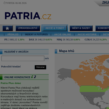
ZKU
ČTVRTEK 06.08.2026
Indexy a
Futures - PX,
Nasdaq, BUX,
WIG, Dow
Jones, DAX,
ZPRAVODAJSTVÍ
AKCIE & FONDY
MĚNY & SAZBY
KOMODIT
Euronext
|
PŘEHLED
|
INDEXY A FUTURES
|
AKCIE ONLINE
|
AKCIE HISTORIE
|
DETA
PX
2 805,12
1,30%
DAX
26 140,13
0,05%
NDQ
26 363,58
0,00%
CZK/€
24,223
0,20%
Mapa trhů
HLEDÁNÍ V AKCIÍCH
select
Pokročilé hledání
Odeslat
ONLINE KONZULTACE
Patria Plus dotaz
Klienti Patria Plus získávají nejširší
spektrum možností konzultací
ekonomických a finančních témat.
Konzultace mají formu telefonických nebo
e-mailových dotazů na sofistikovaná
témata. V rámci „konzultací“ Patria rovněž
zajišťuje dodávku nadstandardních
informací, které klient na stránce