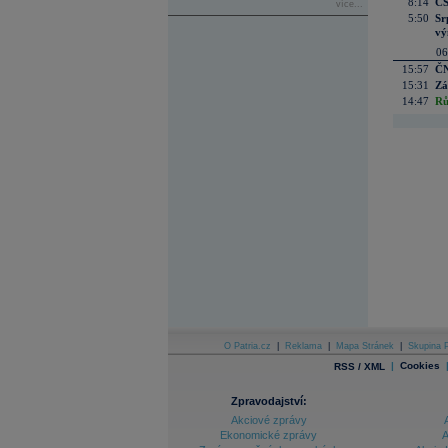
8:14
CS
více...
5:50
Sr
vý
06
15:57
ČN
15:31
Zá
14:47
Rů
O Patria.cz
|
Reklama
|
Mapa Stránek
|
Skupina P
|
Cookies
RSS / XML
Zpravodajství:
Akciové zprávy
Ekonomické zprávy
A