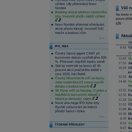
výhled. Lilly překonává Novo
Váš n
Nordisk
Booking ukázal odolnost cestovního
Na tomto m
trhu. Investoři přešli i slabší výhled
pouze přihl
zde
.
Novo Nordisk překonal očekávání,
akcie přesto klesají. Investoři řeší
marže a budoucí růst
Aktuá
více...
08
IPO, M&A
8:41
Ví
Čínský čipový gigant CXMT při
07
burzovním debutu vystřelil přes 500
22:05
Sl
%. Překonal i největší banku země
17:51
Ak
Stát by mohl dát na burzu až 40
16:20
UE
procent akcií pražského letiště v
pr
roce 2028, řekl Babiš
15:35
Ak
Čínský Moonshot AI míří na burzu.
14:46
Vy
Jeho model Kimi K3 znovu rozvířil
fi
debatu o budoucnosti AI
12:55
Co
SK Hynix míří na Nasdaq. O jeden z
největších burzovních debutů v
12:35
Po
historii je obrovský zájem
12:26
Zá
Nová vlna mega IPO hýbe trhy.
11:52
ČE
Rychlé zařazování do indexů
11:00
Pe
přináší šance i rizika
10:30
Hl
více...
8:59
Ko
8:51
Vý
TÝDENNÍ PŘEHLEDY
8:47
Ro