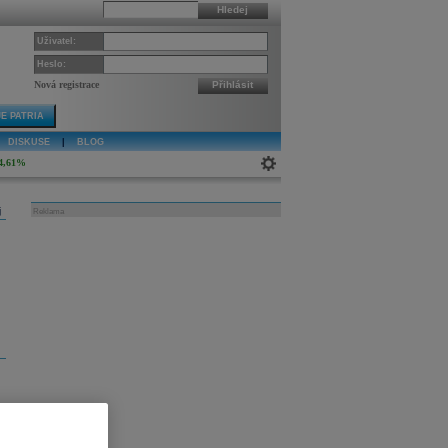
Hledej
Uživatel:
Heslo:
Nová registrace
Přihlásit
E PATRIA
DISKUSE
|
BLOG
4,61%
j
Reklama
s
i