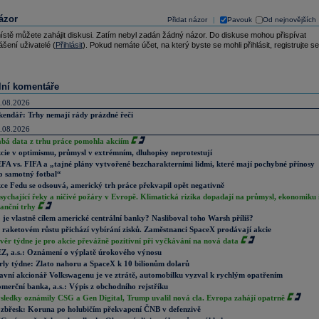
ázor
Přidat názor
Pavouk
Od nejnovějších
|
ístě můžete zahájit diskusi. Zatím nebyl zadán žádný názor. Do diskuse mohou přispívat
ášení uživatelé (
Přihlásit
). Pokud nemáte účet, na který byste se mohli přihlásit, registrujte se
lní komentáře
.08.2026
kendář: Trhy nemají rády prázdné řeči
.08.2026
abá data z trhu práce pomohla akciím
cie v optimismu, průmysl v extrémním, dluhopisy neprotestují
FA vs. FIFA a „tajné plány vytvořené bezcharakterními lidmi, které mají pochybné přínosy
o samotný fotbal“
ce Fedu se odsouvá, americký trh práce překvapil opět negativně
sychající řeky a ničivé požáry v Evropě. Klimatická rizika dopadají na průmysl, ekonomiku 
nanční trhy
 je vlastně cílem americké centrální banky? Nasliboval toho Warsh příliš?
 raketovém růstu přichází vybírání zisků. Zaměstnanci SpaceX prodávají akcie
věr týdne je pro akcie převážně pozitivní při vyčkávání na nová data
Z, a.s.: Oznámení o výplatě úrokového výnosu
rly týdne: Zlato nahoru a SpaceX k 10 bilionům dolarů
avní akcionář Volkswagenu je ve ztrátě, automobilku vyzval k rychlým opatřením
merční banka, a.s.: Výpis z obchodního rejstříku
sledky oznámily CSG a Gen Digital, Trump uvalil nová cla. Evropa zahájí opatrně
zbřesk: Koruna po holubičím překvapení ČNB v defenzivě