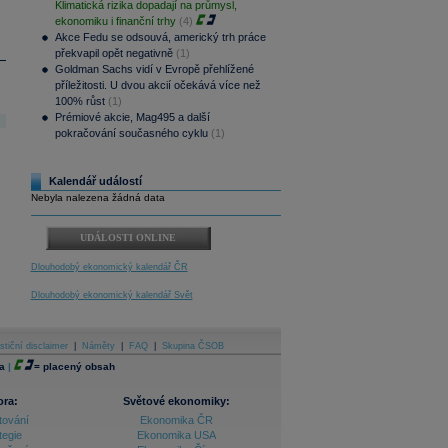
Klimatická rizika dopadají na průmysl,
ekonomiku i finanční trhy
(4)
Akce Fedu se odsouvá, americký trh práce
překvapil opět negativně
(1)
Goldman Sachs vidí v Evropě přehlížené
příležitosti. U dvou akcií očekává více než
100% růst
(1)
Prémiové akcie, Mag495 a další
pokračování současného cyklu
(1)
Kalendář událostí
Nebyla nalezena žádná data
UDÁLOSTI ONLINE
Dlouhodobý ekonomický kalendář ČR
Dlouhodobý ekonomický kalendář Svět
stiční disclaimer
|
Náměty
|
FAQ
|
Skupina ČSOB
a
|
=
placený obsah
ora:
Světové ekonomiky:
tování
Ekonomika ČR
tegie
Ekonomika USA