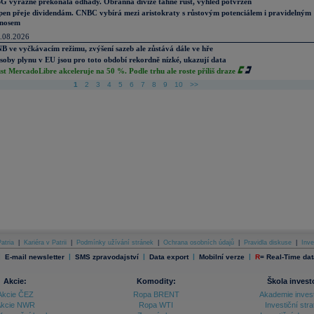
G výrazně překonala odhady. Obranná divize táhne růst, výhled potvrzen
pen přeje dividendám. CNBC vybírá mezi aristokraty s růstovým potenciálem i pravidelným
nosem
.08.2026
B ve vyčkávacím režimu, zvýšení sazeb ale zůstává dále ve hře
soby plynu v EU jsou pro toto období rekordně nízké, ukazují data
st MercadoLibre akceleruje na 50 %. Podle trhu ale roste příliš draze
1
2
3
4
5
6
7
8
9
10
>>
atria
|
Kariéra v Patrii
|
Podmínky užívání stránek
|
Ochrana osobních údajů
|
Pravidla diskuse
|
Inve
|
|
|
|
|
E-mail newsletter
SMS zpravodajství
Data export
Mobilní verze
R
=
Real-Time dat
Akcie:
Komodity:
Škola invest
Akcie ČEZ
Ropa BRENT
Akademie inves
kcie NWR
Ropa WTI
Investiční stra