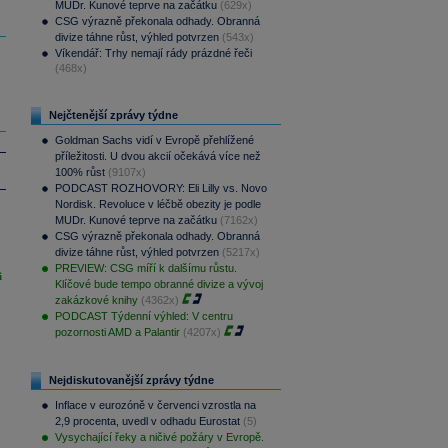
MUDr. Kunové teprve na začátku
(629x)
CSG výrazně překonala odhady. Obranná
divize táhne růst, výhled potvrzen
(543x)
Víkendář: Trhy nemají rády prázdné řeči
(468x)
Nejčtenější zprávy týdne
Goldman Sachs vidí v Evropě přehlížené
příležitosti. U dvou akcií očekává více než
100% růst
(9107x)
PODCAST ROZHOVORY: Eli Lilly vs. Novo
Nordisk. Revoluce v léčbě obezity je podle
MUDr. Kunové teprve na začátku
(7162x)
CSG výrazně překonala odhady. Obranná
divize táhne růst, výhled potvrzen
(5217x)
PREVIEW: CSG míří k dalšímu růstu.
i
Klíčové bude tempo obranné divize a vývoj
zakázkové knihy
(4362x)
PODCAST Týdenní výhled: V centru
pozornosti AMD a Palantir
(4207x)
Nejdiskutovanější zprávy týdne
Inflace v eurozóně v červenci vzrostla na
2,9 procenta, uvedl v odhadu Eurostat
(5)
Vysychající řeky a ničivé požáry v Evropě.