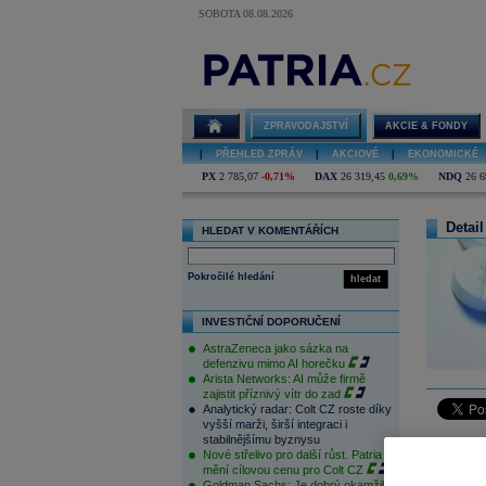
SOBOTA 08.08.2026
ZPRAVODAJSTVÍ
AKCIE & FONDY
|
PŘEHLED ZPRÁV
|
AKCIOVÉ
|
EKONOMICKÉ
PX
2 785,07
-0,71%
DAX
26 319,45
0,69%
NDQ
26 6
Detail
HLEDAT V KOMENTÁŘÍCH
Pokročilé hledání
hledat
INVESTIČNÍ DOPORUČENÍ
AstraZeneca jako sázka na
defenzivu mimo AI horečku
Arista Networks: AI může firmě
zajistit příznivý vítr do zad
Analytický radar: Colt CZ roste díky
vyšší marži, širší integraci i
stabilnějšímu byznysu
Paříž (ČT
Nové střelivo pro další růst. Patria
vyrovnáva
mění cílovou cenu pro Colt CZ
Goldman Sachs: Je dobrý okamžik