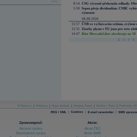
více...
8:14
CSG výrazně překonala odhady. Obran
5:50
Srpen přeje dividendám. CNBC vybírá
výnosem
06.08.2026
15:57
ČNB ve vyčkávacím režimu, zvýšení s
15:31
Zásoby plynu v EU jsou pro toto obdo
14:47
Růst MercadoLibre akceleruje na 50 %
1
2
3
4
O Patria.cz
|
Reklama
|
Mapa Stránek
|
Skupina Patria
|
Kariéra v Patrii
|
Podmínky uží
|
Cookies
|
|
RSS / XML
E-mail newsletter
SMS zpravod
Zpravodajství:
Akcie:
Akciové zprávy
Akcie ČEZ
Ekonomické zprávy
Akcie NWR