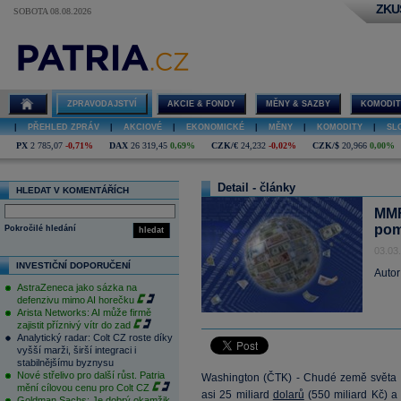
ZKU
SOBOTA 08.08.2026
ZPRAVODAJSTVÍ
AKCIE & FONDY
MĚNY & SAZBY
KOMODIT
|
PŘEHLED ZPRÁV
|
AKCIOVÉ
|
EKONOMICKÉ
|
MĚNY
|
KOMODITY
|
SL
PX
2 785,07
-0,71%
DAX
26 319,45
0,69%
CZK/€
24,232
-0,02%
CZK/$
20,966
0,00%
Detail - články
HLEDAT V KOMENTÁŘÍCH
MMF
pom
Pokročilé hledání
hledat
03.03
INVESTIČNÍ DOPORUČENÍ
Autor
AstraZeneca jako sázka na
defenzivu mimo AI horečku
Arista Networks: AI může firmě
zajistit příznivý vítr do zad
Analytický radar: Colt CZ roste díky
vyšší marži, širší integraci i
stabilnějšímu byznysu
Nové střelivo pro další růst. Patria
Washington (ČTK) - Chudé země světa b
mění cílovou cenu pro Colt CZ
asi 25 miliard
dolarů
(550 miliard Kč) a
Goldman Sachs: Je dobrý okamžik