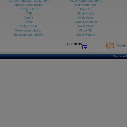
Zprávy o měnách a sazbách
Akcie Komerční banka
Zprávy o komoditách
Akcie Erste Bank
Zprávy o HDP
Akcie O2
ČNB
Akcie Kofola
Grexit
Akcie Apple
Brexit
Akcie Facebook
Volby v USA
Akcie BMW
Video zpravodajství
Akcie GE
Investiční komentáře
Akcie Moneta
Tvorba apl