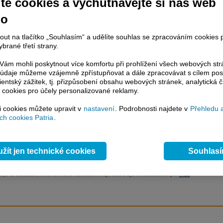
te cookies a vychutnávejte si náš web
é nástroje ke stabilizaci měny.
no
nout na tlačítko „Souhlasím“ a udělíte souhlas se zpracováním cookies 
račování článku je dostupné jen klientům placených služeb
Patria Plus
/
brané třetí strany.
estor Plus
případně uživatelům platformy
Patria Direct
. Pokud jste klientem
hto služeb, potom je nutné se
Přihlásit
.
ám mohli poskytnout více komfortu při prohlížení všech webových st
to údaje můžeme vzájemně zpřístupňovat a dále zpracovávat s cílem pos
ámci placeného informačního servisu získáte
lientský zážitek, tj. přizpůsobení obsahu webových stránek, analytická č
řístup ke
kompletnímu zpravodajství
 cookies pro účely personalizované reklamy.
.patria.cz bez jakýchkoliv omezení. Veškeré
si cookies můžete upravit v
rávy, komentáře a horké zprávy jsou
nastavení
. Podrobnosti najdete v
Přehledu 
h cookies Patria
.
brazovány terminálovou metodou (bez nutnosti obnovovat stránku) bez
ždění a v plné verzi.
en zpravodajství, ale i další služby získáte v Patria Plus / Investor Plus -
sms
žít jen technické cookies
Souhlas
e-mailové
zpravodajství,
data
z finančních trhů v reálném čase, kompletní
lytický servis
, rozsáhlé
databáze
časových řad ke stažení,
prognózy
oje a
valuace
, ekonomické
fundamenty
,
nástroje
a
kalkulátory
...
více