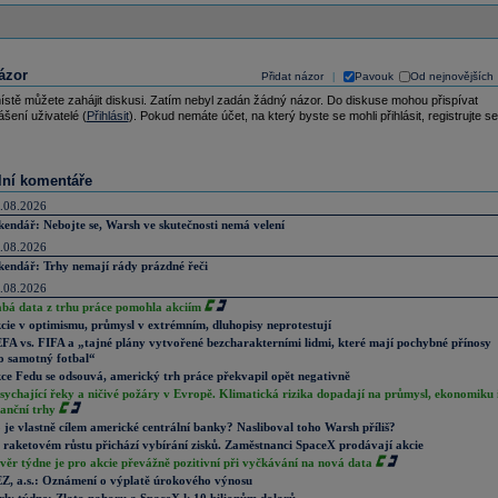
ázor
Přidat názor
Pavouk
Od nejnovějších
|
ístě můžete zahájit diskusi. Zatím nebyl zadán žádný názor. Do diskuse mohou přispívat
ášení uživatelé (
Přihlásit
). Pokud nemáte účet, na který byste se mohli přihlásit, registrujte se
lní komentáře
.08.2026
kendář: Nebojte se, Warsh ve skutečnosti nemá velení
.08.2026
kendář: Trhy nemají rády prázdné řeči
.08.2026
abá data z trhu práce pomohla akciím
cie v optimismu, průmysl v extrémním, dluhopisy neprotestují
FA vs. FIFA a „tajné plány vytvořené bezcharakterními lidmi, které mají pochybné přínosy
o samotný fotbal“
ce Fedu se odsouvá, americký trh práce překvapil opět negativně
sychající řeky a ničivé požáry v Evropě. Klimatická rizika dopadají na průmysl, ekonomiku 
nanční trhy
 je vlastně cílem americké centrální banky? Nasliboval toho Warsh příliš?
 raketovém růstu přichází vybírání zisků. Zaměstnanci SpaceX prodávají akcie
věr týdne je pro akcie převážně pozitivní při vyčkávání na nová data
Z, a.s.: Oznámení o výplatě úrokového výnosu