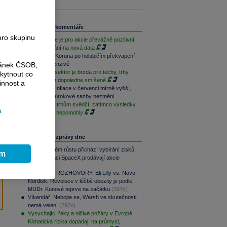
Související komentáře
pro skupinu
Závěr týdne je pro akcie převážně pozitivní
při vyčkávání na nová data
Rozbřesk: Koruna po holubičím překvapení
ránek ČSOB,
ČNB v defenzivě
Paměťový sektor je brzda pro techy, trhy
kytnout co
jsou na tom dopoledne smíšeně
innost a
Rozbřesk: Inflace v červenci mírně vyšší,
ČNB dnes úrokové sazby nezmění
Geopolitika trhům svědčí, zatímco výsledky
a
sentimentu nepomohly
Nejčtenější zprávy dne
Po raketovém růstu přichází vybírání zisků.
ím
Zaměstnanci SpaceX prodávají akcie
(418x)
PODCAST ROZHOVORY: Eli Lilly vs. Novo
Nordisk. Revoluce v léčbě obezity je podle
MUDr. Kunové teprve na začátku
(397x)
Víkendář: Nebojte se, Warsh ve skutečnosti
nemá velení
(292x)
Vysychající řeky a ničivé požáry v Evropě.
Klimatická rizika dopadají na průmysl,