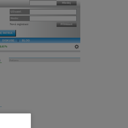
Hledej
Uživatel:
Heslo:
Nová registrace
Přihlásit
E PATRIA
DISKUSE
|
BLOG
4,61%
j
Reklama