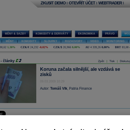
ZKUSIT DEMO
OTEVŘÍT ÚČET
WEBTRADER
|
|
|
MĚNY & SAZBY
KOMODITY & DERIVÁTY
EKONOMIKA
PRÁVO
MOJ
|
MĚNY
|
KOMODITY
|
SLOUPKY
|
ROZHOVORY
|
VIDEO
|
MONITORING
|
90,62
1,30%
CZK/€
24,232
-0,02%
CZK/$
20,966
0,00%
AU
4 339,26
0,00%
BRT
83,08
 - články
Zpět
Tisk
Diskutu
|
|
Koruna začala silnější, ale vzdává se
zisků
09.03.2009 10:29
Autor:
Tomáš Vlk
, Patria Finance
a začala nový týden silnější kolem 27,40 za euro. Stejně jako okolní měny byla
 víkendovým komentářem z maďarské centrální banky, která je ochotna použít