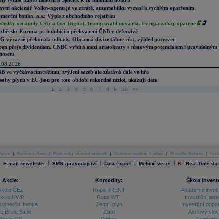
rly týdne: Zlato nahoru a SpaceX k 10 bilionům dolarů
avní akcionář Volkswagenu je ve ztrátě, automobilku vyzval k rychlým opatřením
merční banka, a.s.: Výpis z obchodního rejstříku
sledky oznámily CSG a Gen Digital, Trump uvalil nová cla. Evropa zahájí opatrně
zbřesk: Koruna po holubičím překvapení ČNB v defenzivě
G výrazně překonala odhady. Obranná divize táhne růst, výhled potvrzen
pen přeje dividendám. CNBC vybírá mezi aristokraty s růstovým potenciálem i pravidelným
nosem
.08.2026
B ve vyčkávacím režimu, zvýšení sazeb ale zůstává dále ve hře
soby plynu v EU jsou pro toto období rekordně nízké, ukazují data
1
2
3
4
5
6
7
8
9
10
>>
atria
|
Kariéra v Patrii
|
Podmínky užívání stránek
|
Ochrana osobních údajů
|
Pravidla diskuse
|
Inve
|
|
|
|
|
E-mail newsletter
SMS zpravodajství
Data export
Mobilní verze
R
=
Real-Time dat
Akcie:
Komodity:
Škola invest
Akcie ČEZ
Ropa BRENT
Akademie inves
kcie NWR
Ropa WTI
Investiční stra
Komerční banka
Zemní plyn
Investiční dopo
ie Erste Bank
Zlato
Akciový slov