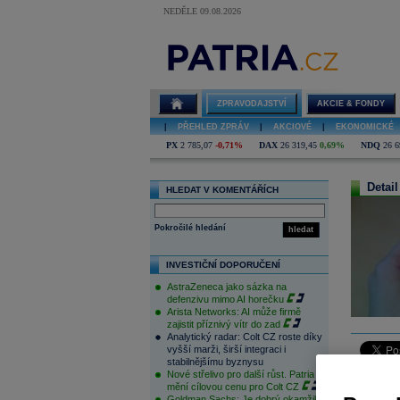
NEDĚLE 09.08.2026
ZPRAVODAJSTVÍ
AKCIE & FONDY
|
PŘEHLED ZPRÁV
|
AKCIOVÉ
|
EKONOMICKÉ
PX
2 785,07
-0,71%
DAX
26 319,45
0,69%
NDQ
26 6
Detail
HLEDAT V KOMENTÁŘÍCH
Pokročilé hledání
hledat
INVESTIČNÍ DOPORUČENÍ
AstraZeneca jako sázka na
defenzivu mimo AI horečku
Arista Networks: AI může firmě
zajistit příznivý vítr do zad
Analytický radar: Colt CZ roste díky
vyšší marži, širší integraci i
stabilnějšímu byznysu
Česká měn
Nové střelivo pro další růst. Patria
mění cílovou cenu pro Colt CZ
ovlivněna
Goldman Sachs: Je dobrý okamžik