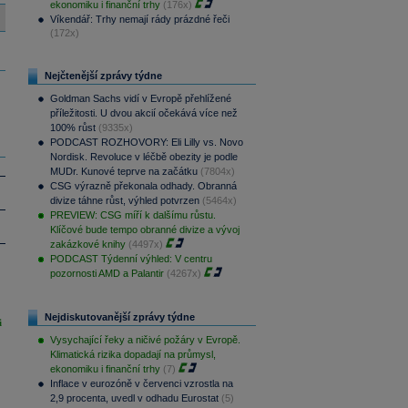
ekonomiku i finanční trhy
(176x)
Víkendář: Trhy nemají rády prázdné řeči
(172x)
Nejčtenější zprávy týdne
Goldman Sachs vidí v Evropě přehlížené
příležitosti. U dvou akcií očekává více než
100% růst
(9335x)
PODCAST ROZHOVORY: Eli Lilly vs. Novo
Nordisk. Revoluce v léčbě obezity je podle
MUDr. Kunové teprve na začátku
(7804x)
CSG výrazně překonala odhady. Obranná
divize táhne růst, výhled potvrzen
(5464x)
PREVIEW: CSG míří k dalšímu růstu.
Klíčové bude tempo obranné divize a vývoj
zakázkové knihy
(4497x)
PODCAST Týdenní výhled: V centru
pozornosti AMD a Palantir
(4267x)
Nejdiskutovanější zprávy týdne
i
Vysychající řeky a ničivé požáry v Evropě.
Klimatická rizika dopadají na průmysl,
ekonomiku i finanční trhy
(7)
Inflace v eurozóně v červenci vzrostla na
2,9 procenta, uvedl v odhadu Eurostat
(5)