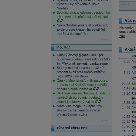
výhled. Lilly překonává Novo
Reklama
Nordisk
Booking ukázal odolnost cestovního
trhu. Investoři přešli i slabší výhled
Váš n
Novo Nordisk překonal očekávání,
Na tomto m
akcie přesto klesají. Investoři řeší
pouze přihl
marže a budoucí růst
zde
.
více...
IPO, M&A
Aktuá
Čínský čipový gigant CXMT při
09
burzovním debutu vystřelil přes 500
8:35
Ví
%. Překonal i největší banku země
08
Stát by mohl dát na burzu až 40
procent akcií pražského letiště v
8:41
Ví
roce 2028, řekl Babiš
07
Čínský Moonshot AI míří na burzu.
22:05
Sl
Jeho model Kimi K3 znovu rozvířil
17:51
Ak
debatu o budoucnosti AI
SK Hynix míří na Nasdaq. O jeden z
16:20
UE
největších burzovních debutů v
pr
historii je obrovský zájem
15:35
Ak
Nová vlna mega IPO hýbe trhy.
14:46
Vy
Rychlé zařazování do indexů
fi
přináší šance i rizika
12:55
Co
více...
12:35
Po
12:26
Zá
TÝDENNÍ PŘEHLEDY
11:52
ČE