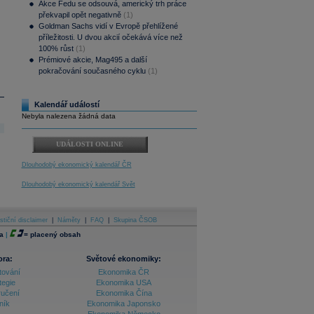
Akce Fedu se odsouvá, americký trh práce
překvapil opět negativně
(1)
Goldman Sachs vidí v Evropě přehlížené
příležitosti. U dvou akcií očekává více než
100% růst
(1)
Prémiové akcie, Mag495 a další
pokračování současného cyklu
(1)
Kalendář událostí
Nebyla nalezena žádná data
UDÁLOSTI ONLINE
Dlouhodobý ekonomický kalendář ČR
Dlouhodobý ekonomický kalendář Svět
stiční disclaimer
|
Náměty
|
FAQ
|
Skupina ČSOB
a
|
=
placený obsah
ora:
Světové ekonomiky:
tování
Ekonomika ČR
tegie
Ekonomika USA
ručení
Ekonomika Čína
ník
Ekonomika Japonsko