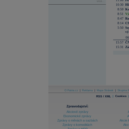
11:00
Pe
více...
10:30
Hl
8:59
Ko
8:51
Vý
8:47
Ro
8:14
CS
5:50
Sr
vý
06
15:57
ČN
15:31
Zá
O Patria.cz
|
Reklama
|
Mapa Stránek
|
Skupina P
|
Cookies
RSS / XML
Zpravodajství:
Akciové zprávy
Ekonomické zprávy
A
Zprávy o měnách a sazbách
Akcie 
Zprávy o komoditách
Akc