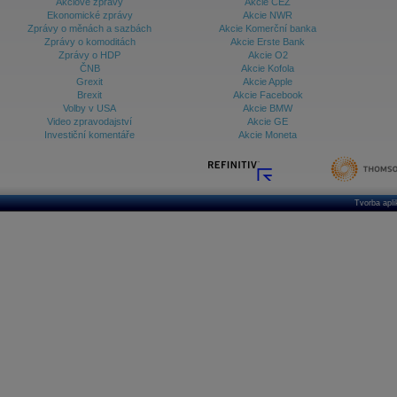
Akciové zprávy
Akcie ČEZ
Ekonomické zprávy
Akcie NWR
Zprávy o měnách a sazbách
Akcie Komerční banka
Zprávy o komoditách
Akcie Erste Bank
Zprávy o HDP
Akcie O2
ČNB
Akcie Kofola
Grexit
Akcie Apple
Brexit
Akcie Facebook
Volby v USA
Akcie BMW
Video zpravodajství
Akcie GE
Investiční komentáře
Akcie Moneta
Tvorba apl