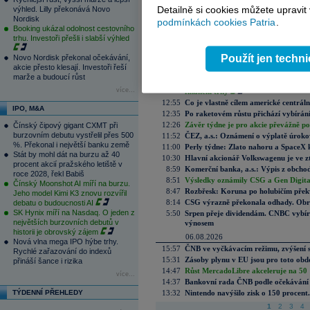
Detailně si cookies můžete upravit
výhled. Lilly překonává Novo
Aktuální komentáře
Nordisk
podmínkách cookies Patria
.
07.08.2026
Booking ukázal odolnost cestovního
trhu. Investoři přešli i slabší výhled
17:51
Akcie v optimismu, průmysl v extrémn
16:20
UEFA vs. FIFA a „tajné plány vytvoř
Použít jen techn
Novo Nordisk překonal očekávání,
pro samotný fotbal“
akcie přesto klesají. Investoři řeší
15:35
Akce Fedu se odsouvá, americký trh 
marže a budoucí růst
14:46
Vysychající řeky a ničivé požáry v E
více...
finanční trhy
12:55
Co je vlastně cílem americké centrál
IPO, M&A
12:35
Po raketovém růstu přichází vybírán
12:26
Závěr týdne je pro akcie převážně po
Čínský čipový gigant CXMT při
burzovním debutu vystřelil přes 500
11:52
ČEZ, a.s.: Oznámení o výplatě úrok
%. Překonal i největší banku země
11:00
Perly týdne: Zlato nahoru a SpaceX 
Stát by mohl dát na burzu až 40
10:30
Hlavní akcionář Volkswagenu je ve z
procent akcií pražského letiště v
8:59
Komerční banka, a.s.: Výpis z obchod
roce 2028, řekl Babiš
8:51
Výsledky oznámily CSG a Gen Digital
Čínský Moonshot AI míří na burzu.
8:47
Rozbřesk: Koruna po holubičím přek
Jeho model Kimi K3 znovu rozvířil
8:14
CSG výrazně překonala odhady. Obran
debatu o budoucnosti AI
SK Hynix míří na Nasdaq. O jeden z
5:50
Srpen přeje dividendám. CNBC vybírá
největších burzovních debutů v
výnosem
historii je obrovský zájem
06.08.2026
Nová vlna mega IPO hýbe trhy.
15:57
ČNB ve vyčkávacím režimu, zvýšení s
Rychlé zařazování do indexů
15:31
Zásoby plynu v EU jsou pro toto obdo
přináší šance i rizika
14:47
Růst MercadoLibre akceleruje na 50 %
více...
14:37
Bankovní rada ČNB podle očekávání 
TÝDENNÍ PŘEHLEDY
13:32
Nintendo navýšilo zisk o 150 procen
1
2
3
4