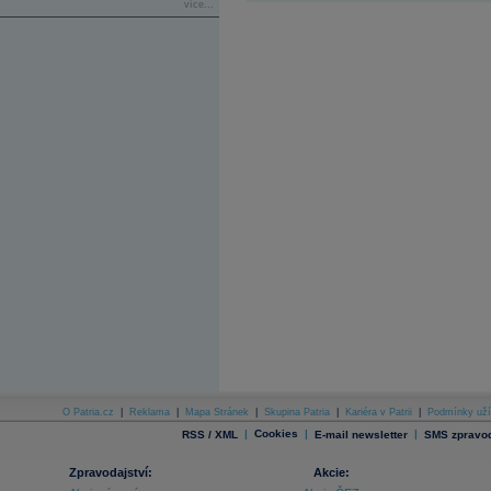
více...
O Patria.cz
|
Reklama
|
Mapa Stránek
|
Skupina Patria
|
Kariéra v Patrii
|
Podmínky uží
|
Cookies
|
|
RSS / XML
E-mail newsletter
SMS zpravod
Zpravodajství:
Akcie: