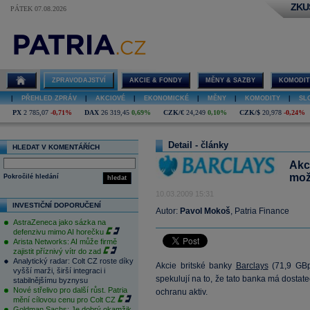
ZKU
PÁTEK 07.08.2026
ZPRAVODAJSTVÍ
AKCIE & FONDY
MĚNY & SAZBY
KOMODIT
|
PŘEHLED ZPRÁV
|
AKCIOVÉ
|
EKONOMICKÉ
|
MĚNY
|
KOMODITY
|
SL
PX
2 785,07
-0,71%
DAX
26 319,45
0,69%
CZK/€
24,249
0,10%
CZK/$
20,978
-0,24%
Detail - články
HLEDAT V KOMENTÁŘÍCH
Akc
mož
Pokročilé hledání
hledat
10.03.2009 15:31
INVESTIČNÍ DOPORUČENÍ
Autor:
Pavol Mokoš
, Patria Finance
AstraZeneca jako sázka na
defenzivu mimo AI horečku
Arista Networks: AI může firmě
zajistit příznivý vítr do zad
Analytický radar: Colt CZ roste díky
Akcie britské banky
Barclays
(
71,9
GBp,
vyšší marži, širší integraci i
spekulují na to, že tato banka má dostat
stabilnějšímu byznysu
Nové střelivo pro další růst. Patria
ochranu aktiv.
mění cílovou cenu pro Colt CZ
Goldman Sachs: Je dobrý okamžik