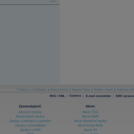
více...
O Patria.cz
|
Reklama
|
Mapa Stránek
|
Skupina Patria
|
Kariéra v Patrii
|
Podmínky uží
|
Cookies
|
|
RSS / XML
E-mail newsletter
SMS zpravod
Zpravodajství:
Akcie:
Akciové zprávy
Akcie ČEZ
Ekonomické zprávy
Akcie NWR
Zprávy o měnách a sazbách
Akcie Komerční banka
Zprávy o komoditách
Akcie Erste Bank
Zprávy o HDP
Akcie O2