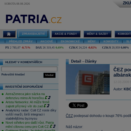
ZKU
SOBOTA 08.08.2026
ZPRAVODAJSTVÍ
AKCIE & FONDY
MĚNY & SAZBY
KOMODIT
|
PŘEHLED ZPRÁV
|
AKCIOVÉ
|
EKONOMICKÉ
|
MĚNY
|
KOMODITY
|
SL
PX
2 785,07
-0,71%
DAX
26 319,45
0,69%
CZK/€
24,224
-0,02%
CZK/$
20,959
0,00%
Detail - články
HLEDAT V KOMENTÁŘÍCH
ČEZ pod
albánsk
Pokročilé hledání
hledat
12.03.2009 
INVESTIČNÍ DOPORUČENÍ
Autor:
KBC
AstraZeneca jako sázka na
defenzivu mimo AI horečku
Arista Networks: AI může firmě
zajistit příznivý vítr do zad
Analytický radar: Colt CZ roste díky
vyšší marži, širší integraci i
ČEZ
podepsal dohodu o koupi 76% podílu
stabilnějšímu byznysu
Nové střelivo pro další růst. Patria
mění cílovou cenu pro Colt CZ
Náš názor:
Goldman Sachs: Je dobrý okamžik