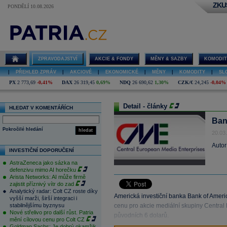
ZKU
PONDĚLÍ 10.08.2026
ZPRAVODAJSTVÍ
AKCIE & FONDY
MĚNY & SAZBY
KOMODIT
|
PŘEHLED ZPRÁV
|
AKCIOVÉ
|
EKONOMICKÉ
|
MĚNY
|
KOMODITY
|
SL
PX
2 773,69
-0,41%
DAX
26 319,45
0,69%
NDQ
26 690,62
1,30%
CZK/€
24,245
-0,04%
Detail - články
HLEDAT V KOMENTÁŘÍCH
Ban
Pokročilé hledání
hledat
20.03
Autor
INVESTIČNÍ DOPORUČENÍ
AstraZeneca jako sázka na
defenzivu mimo AI horečku
Arista Networks: AI může firmě
zajistit příznivý vítr do zad
Analytický radar: Colt CZ roste díky
Americká investiční banka Bank of Americ
vyšší marži, širší integraci i
stabilnějšímu byznysu
cenu pro akcie mediální skupiny Central
Nové střelivo pro další růst. Patria
původních 6 dolarů.
mění cílovou cenu pro Colt CZ
Goldman Sachs: Je dobrý okamžik