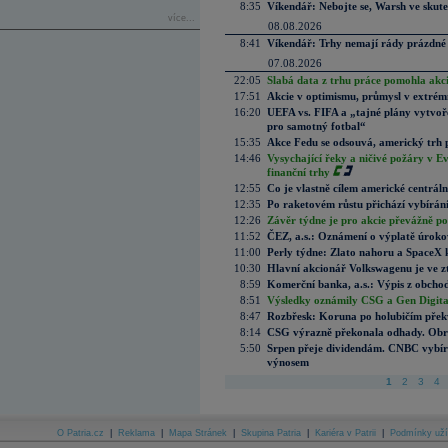
8:35
Víkendář: Nebojte se, Warsh ve skute
více...
08.08.2026
8:41
Víkendář: Trhy nemají rády prázdné 
07.08.2026
22:05
Slabá data z trhu práce pomohla akc
17:51
Akcie v optimismu, průmysl v extrémn
16:20
UEFA vs. FIFA a „tajné plány vytvoř
pro samotný fotbal“
15:35
Akce Fedu se odsouvá, americký trh 
14:46
Vysychající řeky a ničivé požáry v E
finanční trhy
12:55
Co je vlastně cílem americké centrál
12:35
Po raketovém růstu přichází vybírán
12:26
Závěr týdne je pro akcie převážně po
11:52
ČEZ, a.s.: Oznámení o výplatě úrok
11:00
Perly týdne: Zlato nahoru a SpaceX 
10:30
Hlavní akcionář Volkswagenu je ve z
8:59
Komerční banka, a.s.: Výpis z obchod
8:51
Výsledky oznámily CSG a Gen Digital
8:47
Rozbřesk: Koruna po holubičím přek
8:14
CSG výrazně překonala odhady. Obran
5:50
Srpen přeje dividendám. CNBC vybírá
výnosem
1
2
3
4
O Patria.cz
|
Reklama
|
Mapa Stránek
|
Skupina Patria
|
Kariéra v Patrii
|
Podmínky uží