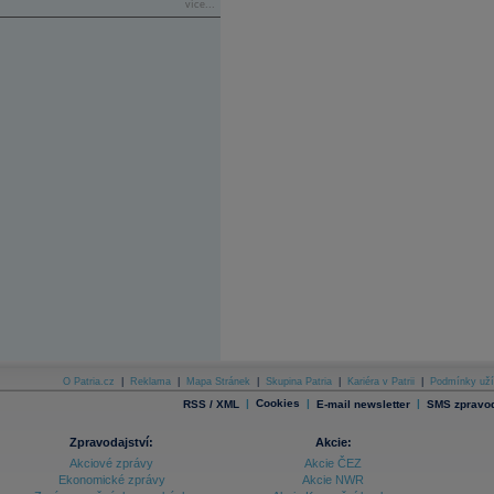
více...
O Patria.cz
|
Reklama
|
Mapa Stránek
|
Skupina Patria
|
Kariéra v Patrii
|
Podmínky uží
|
Cookies
|
|
RSS / XML
E-mail newsletter
SMS zpravod
Zpravodajství:
Akcie:
Akciové zprávy
Akcie ČEZ
Ekonomické zprávy
Akcie NWR