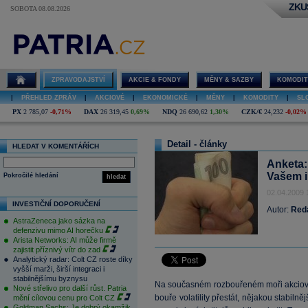
ZKU
SOBOTA 08.08.2026
ZPRAVODAJSTVÍ
AKCIE & FONDY
MĚNY & SAZBY
KOMODIT
|
PŘEHLED ZPRÁV
|
AKCIOVÉ
|
EKONOMICKÉ
|
MĚNY
|
KOMODITY
|
SL
PX
2 785,07
-0,71%
DAX
26 319,45
0,69%
NDQ
26 690,62
1,30%
CZK/€
24,232
-0,02%
Detail - články
HLEDAT V KOMENTÁŘÍCH
Anketa: 
Vašem i
Pokročilé hledání
hledat
02.04.2009 
INVESTIČNÍ DOPORUČENÍ
Autor:
Red
AstraZeneca jako sázka na
defenzivu mimo AI horečku
Arista Networks: AI může firmě
zajistit příznivý vítr do zad
Analytický radar: Colt CZ roste díky
vyšší marži, širší integraci i
stabilnějšímu byznysu
Na současném rozbouřeném moři akciových
Nové střelivo pro další růst. Patria
bouře volatility přestát, nějakou stabiln
mění cílovou cenu pro Colt CZ
Goldman Sachs: Je dobrý okamžik