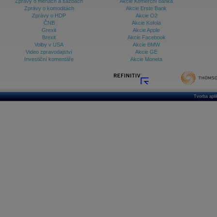
Zprávy o měnách a sazbách
Akcie Komerční banka
Zprávy o komoditách
Akcie Erste Bank
Zprávy o HDP
Akcie O2
ČNB
Akcie Kofola
Grexit
Akcie Apple
Brexit
Akcie Facebook
Volby v USA
Akcie BMW
Video zpravodajství
Akcie GE
Investiční komentáře
Akcie Moneta
Tvorba apl