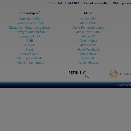
|
Cookies
|
|
RSS / XML
E-mail newsletter
SMS zpravod
Zpravodajství:
Akcie:
Akciové zprávy
Akcie ČEZ
Ekonomické zprávy
Akcie NWR
Zprávy o měnách a sazbách
Akcie Komerční banka
Zprávy o komoditách
Akcie Erste Bank
Zprávy o HDP
Akcie O2
ČNB
Akcie Kofola
Grexit
Akcie Apple
Brexit
Akcie Facebook
Volby v USA
Akcie BMW
Video zpravodajství
Akcie GE
Investiční komentáře
Akcie Moneta
Tvorba apl