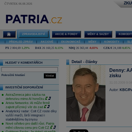
ZKU
ČTVRTEK 06.08.2026
ZPRAVODAJSTVÍ
AKCIE & FONDY
MĚNY & SAZBY
KOMODIT
|
PŘEHLED ZPRÁV
|
AKCIOVÉ
|
EKONOMICKÉ
|
MĚNY
|
KOMODITY
|
SL
PX
2 804,69
1,29%
DAX
26 160,25
0,13%
NDQ
26 363,44
-0,83%
CZK/€
24,188
0,05%
Detail - články
HLEDAT V KOMENTÁŘÍCH
Denny: AA
zisku
Pokročilé hledání
hledat
31.03.2009 9:0
INVESTIČNÍ DOPORUČENÍ
Autor:
KBC/Pa
AstraZeneca jako sázka na
defenzivu mimo AI horečku
Arista Networks: AI může firmě
zajistit příznivý vítr do zad
Analytický radar: Colt CZ roste díky
vyšší marži, širší integraci i
stabilnějšímu byznysu
Nové střelivo pro další růst. Patria
mění cílovou cenu pro Colt CZ
Goldman Sachs: Je dobrý okamžik