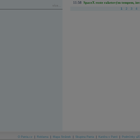
11:58
SpaceX roste raketovým tempem, inves
více...
1
2
3
4
O Patria.cz
|
Reklama
|
Mapa Stránek
|
Skupina Patria
|
Kariéra v Patrii
|
Podmínky uží