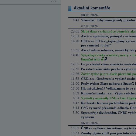
více...
Aktuální komentáře
08.08.2026
8:41
Víkendář: Trhy nemají rády prázdné 
07.08.2026
22:05
Slabá data z trhu práce pomohla akc
17:51
Akcie v optimismu, průmysl v extrémn
16:20
UEFA vs. FIFA a „tajné plány vytvoř
pro samotný fotbal“
15:35
Akce Fedu se odsouvá, americký trh 
14:46
Vysychající řeky a ničivé požáry v E
finanční trhy
12:55
Co je vlastně cílem americké centrál
12:35
Po raketovém růstu přichází vybírán
12:26
Závěr týdne je pro akcie převážně po
11:52
ČEZ, a.s.: Oznámení o výplatě úrok
11:00
Perly týdne: Zlato nahoru a SpaceX 
10:30
Hlavní akcionář Volkswagenu je ve z
8:59
Komerční banka, a.s.: Výpis z obchod
8:51
Výsledky oznámily CSG a Gen Digital
8:47
Rozbřesk: Koruna po holubičím přek
8:14
CSG výrazně překonala odhady. Obran
5:50
Srpen přeje dividendám. CNBC vybírá
výnosem
06.08.2026
15:57
ČNB ve vyčkávacím režimu, zvýšení s
15:31
Zásoby plynu v EU jsou pro toto obdo