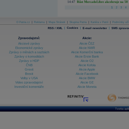
14:47
Růst MercadoLibre akceleruje na 50 %
1
2
3
4
O Patria.cz
|
Reklama
|
Mapa Stránek
|
Skupina Patria
|
Kariéra v Patrii
|
Podmínky uží
|
Cookies
|
|
RSS / XML
E-mail newsletter
SMS zpravod
Zpravodajství:
Akcie:
Akciové zprávy
Akcie ČEZ
Ekonomické zprávy
Akcie NWR
Zprávy o měnách a sazbách
Akcie Komerční banka
Zprávy o komoditách
Akcie Erste Bank
Zprávy o HDP
Akcie O2
ČNB
Akcie Kofola
Grexit
Akcie Apple
Brexit
Akcie Facebook
Volby v USA
Akcie BMW
Video zpravodajství
Akcie GE
Investiční komentáře
Akcie Moneta
Tvorba apl