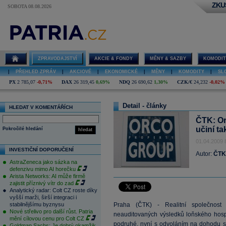
ZKU
SOBOTA 08.08.2026
ZPRAVODAJSTVÍ
AKCIE & FONDY
MĚNY & SAZBY
KOMODIT
|
PŘEHLED ZPRÁV
|
AKCIOVÉ
|
EKONOMICKÉ
|
MĚNY
|
KOMODITY
|
SL
PX
2 785,07
-0,71%
DAX
26 319,45
0,69%
NDQ
26 690,62
1,30%
CZK/€
24,232
-0,02%
Detail - články
HLEDAT V KOMENTÁŘÍCH
ČTK: Or
učiní ta
Pokročilé hledání
hledat
01.04.2009 
INVESTIČNÍ DOPORUČENÍ
Autor:
ČTK
AstraZeneca jako sázka na
defenzivu mimo AI horečku
Arista Networks: AI může firmě
zajistit příznivý vítr do zad
Analytický radar: Colt CZ roste díky
vyšší marži, širší integraci i
stabilnějšímu byznysu
Praha (ČTK) - Realitní společnos
Nové střelivo pro další růst. Patria
neauditovaných výsledků loňského hosp
mění cílovou cenu pro Colt CZ
podruhé, nyní s odvoláním na dohodu s 
Goldman Sachs: Je dobrý okamžik