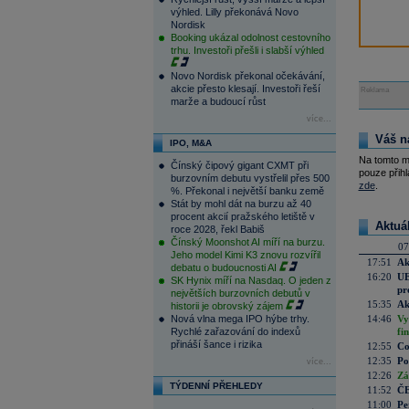
výhled. Lilly překonává Novo
Nordisk
Booking ukázal odolnost cestovního
trhu. Investoři přešli i slabší výhled
Novo Nordisk překonal očekávání,
akcie přesto klesají. Investoři řeší
Reklama
marže a budoucí růst
více...
Váš n
IPO, M&A
Na tomto m
Čínský čipový gigant CXMT při
pouze přihl
burzovním debutu vystřelil přes 500
zde
.
%. Překonal i největší banku země
Stát by mohl dát na burzu až 40
procent akcií pražského letiště v
Aktuá
roce 2028, řekl Babiš
Čínský Moonshot AI míří na burzu.
07
Jeho model Kimi K3 znovu rozvířil
17:51
Ak
debatu o budoucnosti AI
16:20
UE
SK Hynix míří na Nasdaq. O jeden z
pr
největších burzovních debutů v
15:35
Ak
historii je obrovský zájem
Nová vlna mega IPO hýbe trhy.
14:46
Vy
Rychlé zařazování do indexů
fi
přináší šance i rizika
12:55
Co
12:35
Po
více...
12:26
Zá
TÝDENNÍ PŘEHLEDY
11:52
ČE
11:00
Pe