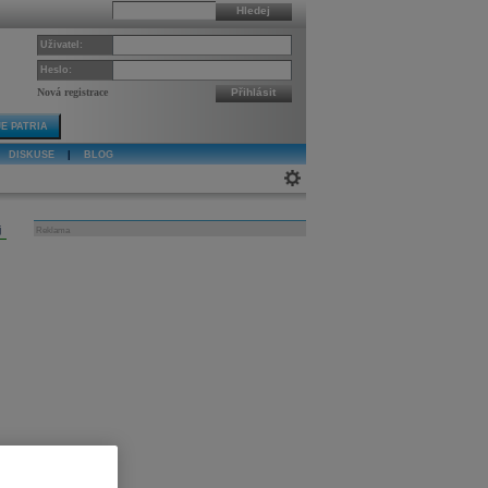
Hledej
Uživatel:
Heslo:
Nová registrace
Přihlásit
E PATRIA
DISKUSE
|
BLOG
j
Reklama