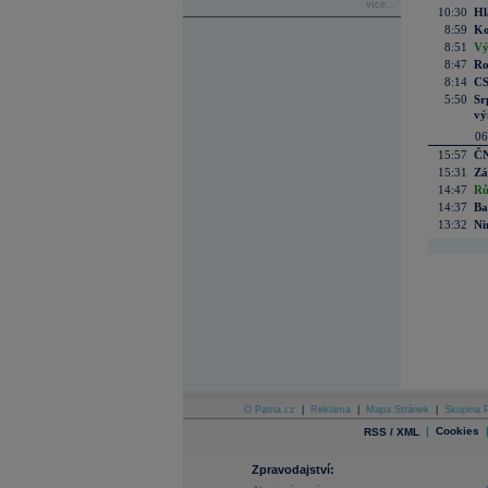
více...
10:30
Hl
8:59
Ko
8:51
Vý
8:47
Ro
8:14
CS
5:50
Sr
vý
06
15:57
ČN
15:31
Zá
14:47
Rů
14:37
Ba
13:32
Ni
O Patria.cz
|
Reklama
|
Mapa Stránek
|
Skupina P
|
Cookies
RSS / XML
Zpravodajství: