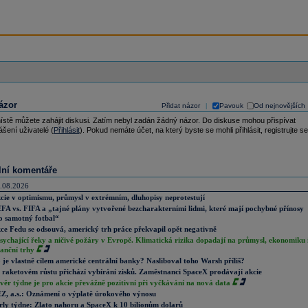
ázor
Přidat názor
Pavouk
Od nejnovějších
|
ístě můžete zahájit diskusi. Zatím nebyl zadán žádný názor. Do diskuse mohou přispívat
ášení uživatelé (
Přihlásit
). Pokud nemáte účet, na který byste se mohli přihlásit, registrujte se
lní komentáře
.08.2026
cie v optimismu, průmysl v extrémním, dluhopisy neprotestují
FA vs. FIFA a „tajné plány vytvořené bezcharakterními lidmi, které mají pochybné přínosy
o samotný fotbal“
ce Fedu se odsouvá, americký trh práce překvapil opět negativně
sychající řeky a ničivé požáry v Evropě. Klimatická rizika dopadají na průmysl, ekonomiku 
nanční trhy
 je vlastně cílem americké centrální banky? Nasliboval toho Warsh příliš?
 raketovém růstu přichází vybírání zisků. Zaměstnanci SpaceX prodávají akcie
věr týdne je pro akcie převážně pozitivní při vyčkávání na nová data
Z, a.s.: Oznámení o výplatě úrokového výnosu
rly týdne: Zlato nahoru a SpaceX k 10 bilionům dolarů