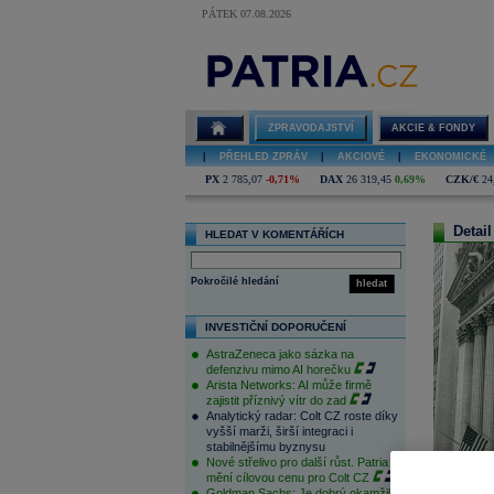
PÁTEK 07.08.2026
ZPRAVODAJSTVÍ
AKCIE & FONDY
|
PŘEHLED ZPRÁV
|
AKCIOVÉ
|
EKONOMICKÉ
PX
2 785,07
-0,71%
DAX
26 319,45
0,69%
CZK/€
24
Detail
HLEDAT V KOMENTÁŘÍCH
Pokročilé hledání
hledat
INVESTIČNÍ DOPORUČENÍ
AstraZeneca jako sázka na
defenzivu mimo AI horečku
Arista Networks: AI může firmě
zajistit příznivý vítr do zad
Analytický radar: Colt CZ roste díky
vyšší marži, širší integraci i
stabilnějšímu byznysu
Nové střelivo pro další růst. Patria
mění cílovou cenu pro Colt CZ
Goldman Sachs: Je dobrý okamžik