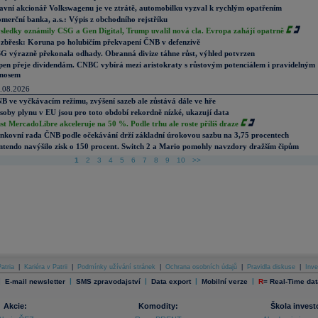
avní akcionář Volkswagenu je ve ztrátě, automobilku vyzval k rychlým opatřením
merční banka, a.s.: Výpis z obchodního rejstříku
sledky oznámily CSG a Gen Digital, Trump uvalil nová cla. Evropa zahájí opatrně
zbřesk: Koruna po holubičím překvapení ČNB v defenzivě
G výrazně překonala odhady. Obranná divize táhne růst, výhled potvrzen
pen přeje dividendám. CNBC vybírá mezi aristokraty s růstovým potenciálem i pravidelným
nosem
.08.2026
B ve vyčkávacím režimu, zvýšení sazeb ale zůstává dále ve hře
soby plynu v EU jsou pro toto období rekordně nízké, ukazují data
st MercadoLibre akceleruje na 50 %. Podle trhu ale roste příliš draze
nkovní rada ČNB podle očekávání drží základní úrokovou sazbu na 3,75 procentech
ntendo navýšilo zisk o 150 procent. Switch 2 a Mario pomohly navzdory dražším čipům
1
2
3
4
5
6
7
8
9
10
>>
atria
|
Kariéra v Patrii
|
Podmínky užívání stránek
|
Ochrana osobních údajů
|
Pravidla diskuse
|
Inve
|
|
|
|
|
E-mail newsletter
SMS zpravodajství
Data export
Mobilní verze
R
=
Real-Time dat
Akcie:
Komodity:
Škola invest