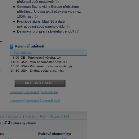
překvapil opět negativně
(1)
Goldman Sachs vidí v Evropě přehlížené
příležitosti. U dvou akcií očekává více než
100% růst
(1)
Prémiové akcie, Mag495 a další
pokračování současného cyklu
(1)
Definitivní proražení stoletého trendu?
(1)
Kalendář událostí
Čas
Událost
8:00
DE - Průmyslová výroba, y/y
14:30
USA - Míra nezaměstnanosti, s.a.
14:30
USA - Průměrná hodinová mzda, y/y
14:30
USA - Změna počtu prac. míst
UDÁLOSTI ONLINE
Dlouhodobý ekonomický kalendář ČR
Dlouhodobý ekonomický kalendář Svět
stiční disclaimer
|
Náměty
|
FAQ
|
Skupina ČSOB
a
|
=
placený obsah
ora:
Světové ekonomiky: