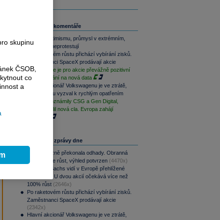
a
Související komentáře
Akcie v optimismu, průmysl v extrémním,
pro skupinu
dluhopisy neprotestují
Po raketovém růstu přichází vybírání zisků.
Zaměstnanci SpaceX prodávají akcie
ránek ČSOB,
Závěr týdne je pro akcie převážně pozitivní
kytnout co
při vyčkávání na nová data
Hlavní akcionář Volkswagenu je ve ztrátě,
innost a
automobilku vyzval k rychlým opatřením
Výsledky oznámily CSG a Gen Digital,
Trump uvalil nová cla. Evropa zahájí
a
opatrně
Nejčtenější zprávy dne
CSG výrazně překonala odhady. Obranná
ím
divize táhne růst, výhled potvrzen
(4470x)
Goldman Sachs vidí v Evropě přehlížené
příležitosti. U dvou akcií očekává více než
100% růst
(2646x)
Po raketovém růstu přichází vybírání zisků.
Zaměstnanci SpaceX prodávají akcie
(2342x)
Hlavní akcionář Volkswagenu je ve ztrátě,