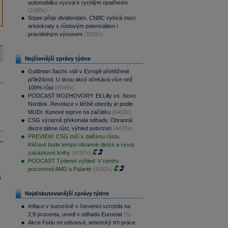
automobilku vyzval k rychlým opatřením
(1990x)
Srpen přeje dividendám. CNBC vybírá mezi
aristokraty s růstovým potenciálem i
pravidelným výnosem
(1525x)
Nejčtenější zprávy týdne
Goldman Sachs vidí v Evropě přehlížené
příležitosti. U dvou akcií očekává více než
100% růst
(8045x)
PODCAST ROZHOVORY: Eli Lilly vs. Novo
Nordisk. Revoluce v léčbě obezity je podle
MUDr. Kunové teprve na začátku
(6402x)
CSG výrazně překonala odhady. Obranná
divize táhne růst, výhled potvrzen
(4470x)
PREVIEW: CSG míří k dalšímu růstu.
Klíčové bude tempo obranné divize a vývoj
zakázkové knihy
(4197x)
PODCAST Týdenní výhled: V centru
pozornosti AMD a Palantir
(4152x)
i
Nejdiskutovanější zprávy týdne
Inflace v eurozóně v červenci vzrostla na
2,9 procenta, uvedl v odhadu Eurostat
(5)
Akce Fedu se odsouvá, americký trh práce