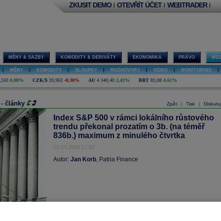
ZKUSIT DEMO
OTEVŘÍT ÚČET
WEBTRADER
|
|
|
MĚNY & SAZBY
KOMODITY & DERIVÁTY
EKONOMIKA
PRÁVO
MOJ
|
MĚNY
|
KOMODITY
|
SLOUPKY
|
ROZHOVORY
|
VIDEO
|
MONITORING
|
,243
0,08%
CZK/$
20,963
-0,30%
AU
4 340,40
2,43%
BRT
83,08
4,61%
 - články
Zpět
Tisk
Diskutu
|
|
Index S&P 500 v rámci lokálního růstového
trendu překonal prozatím o 3b. (na téměř
836b.) maximum z minulého čtvrtka
02.04.2009 17:02
Autor:
Jan Korb
, Patria Finance