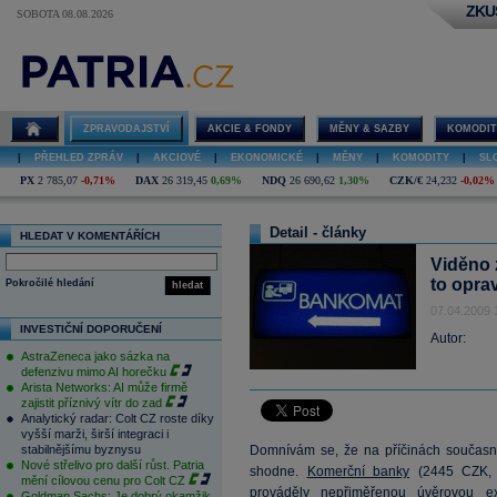
ZKU
SOBOTA 08.08.2026
ZPRAVODAJSTVÍ
AKCIE & FONDY
MĚNY & SAZBY
KOMODIT
|
PŘEHLED ZPRÁV
|
AKCIOVÉ
|
EKONOMICKÉ
|
MĚNY
|
KOMODITY
|
SL
PX
2 785,07
-0,71%
DAX
26 319,45
0,69%
NDQ
26 690,62
1,30%
CZK/€
24,232
-0,02%
Detail - články
HLEDAT V KOMENTÁŘÍCH
Viděno z
to opra
Pokročilé hledání
hledat
07.04.2009 
INVESTIČNÍ DOPORUČENÍ
Autor:
AstraZeneca jako sázka na
defenzivu mimo AI horečku
Arista Networks: AI může firmě
zajistit příznivý vítr do zad
Analytický radar: Colt CZ roste díky
vyšší marži, širší integraci i
stabilnějšímu byznysu
Domnívám se, že na příčinách současné
Nové střelivo pro další růst. Patria
shodne.
Komerční banky
(
2445
CZK, -
mění cílovou cenu pro Colt CZ
prováděly nepřiměřenou úvěrovou e
Goldman Sachs: Je dobrý okamžik