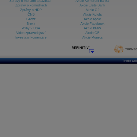
Zprávy o měnách a sazbách
Akcie Komerční banka
Zprávy o komoditách
Akcie Erste Bank
Zprávy o HDP
Akcie O2
ČNB
Akcie Kofola
Grexit
Akcie Apple
Brexit
Akcie Facebook
Volby v USA
Akcie BMW
Video zpravodajství
Akcie GE
Investiční komentáře
Akcie Moneta
Tvorba apl