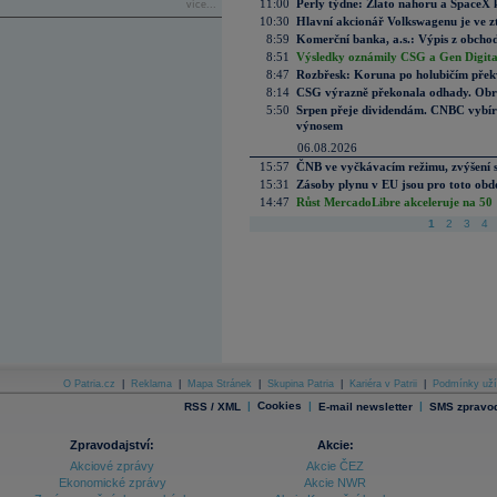
11:00
Perly týdne: Zlato nahoru a SpaceX 
více...
10:30
Hlavní akcionář Volkswagenu je ve z
8:59
Komerční banka, a.s.: Výpis z obchod
8:51
Výsledky oznámily CSG a Gen Digital
8:47
Rozbřesk: Koruna po holubičím přek
8:14
CSG výrazně překonala odhady. Obran
5:50
Srpen přeje dividendám. CNBC vybírá
výnosem
06.08.2026
15:57
ČNB ve vyčkávacím režimu, zvýšení s
15:31
Zásoby plynu v EU jsou pro toto obdo
14:47
Růst MercadoLibre akceleruje na 50 %
1
2
3
4
O Patria.cz
|
Reklama
|
Mapa Stránek
|
Skupina Patria
|
Kariéra v Patrii
|
Podmínky uží
|
Cookies
|
|
RSS / XML
E-mail newsletter
SMS zpravod
Zpravodajství:
Akcie:
Akciové zprávy
Akcie ČEZ
Ekonomické zprávy
Akcie NWR