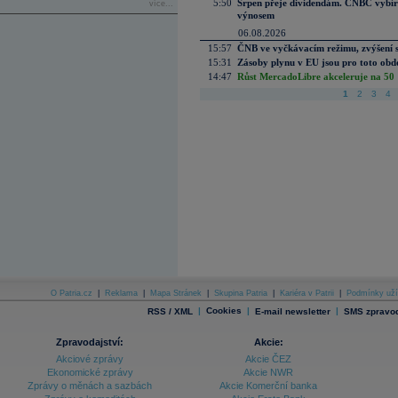
5:50
Srpen přeje dividendám. CNBC vybírá
více...
výnosem
06.08.2026
15:57
ČNB ve vyčkávacím režimu, zvýšení s
15:31
Zásoby plynu v EU jsou pro toto obdo
14:47
Růst MercadoLibre akceleruje na 50 %
1
2
3
4
O Patria.cz
|
Reklama
|
Mapa Stránek
|
Skupina Patria
|
Kariéra v Patrii
|
Podmínky uží
|
Cookies
|
|
RSS / XML
E-mail newsletter
SMS zpravod
Zpravodajství:
Akcie:
Akciové zprávy
Akcie ČEZ
Ekonomické zprávy
Akcie NWR
Zprávy o měnách a sazbách
Akcie Komerční banka