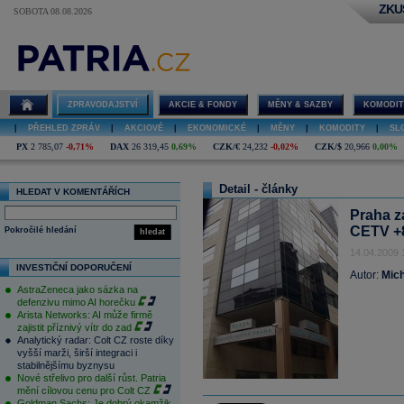
ZKU
SOBOTA 08.08.2026
ZPRAVODAJSTVÍ
AKCIE & FONDY
MĚNY & SAZBY
KOMODIT
|
PŘEHLED ZPRÁV
|
AKCIOVÉ
|
EKONOMICKÉ
|
MĚNY
|
KOMODITY
|
SL
PX
2 785,07
-0,71%
DAX
26 319,45
0,69%
CZK/€
24,232
-0,02%
CZK/$
20,966
0,00%
Detail - články
HLEDAT V KOMENTÁŘÍCH
Praha z
CETV +8
Pokročilé hledání
hledat
14.04.2009 
INVESTIČNÍ DOPORUČENÍ
Autor:
Mich
AstraZeneca jako sázka na
defenzivu mimo AI horečku
Arista Networks: AI může firmě
zajistit příznivý vítr do zad
Analytický radar: Colt CZ roste díky
vyšší marži, širší integraci i
stabilnějšímu byznysu
Nové střelivo pro další růst. Patria
mění cílovou cenu pro Colt CZ
Goldman Sachs: Je dobrý okamžik