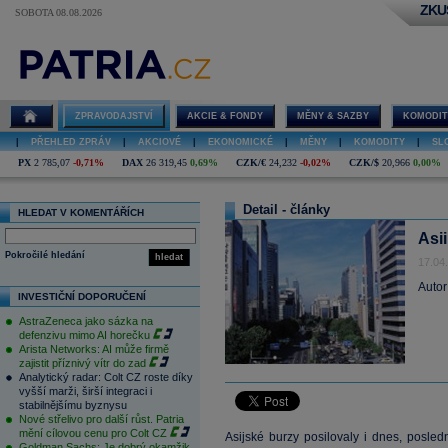
ZKU
SOBOTA 08.08.2026
ZPRAVODAJSTVÍ
AKCIE & FONDY
MĚNY & SAZBY
KOMODIT
|
PŘEHLED ZPRÁV
|
AKCIOVÉ
|
EKONOMICKÉ
|
MĚNY
|
KOMODITY
|
SL
PX
2 785,07
-0,71%
DAX
26 319,45
0,69%
CZK/€
24,232
-0,02%
CZK/$
20,966
0,00%
Detail - články
HLEDAT V KOMENTÁŘÍCH
Asii
Pokročilé hledání
hledat
17.04
Autor
INVESTIČNÍ DOPORUČENÍ
AstraZeneca jako sázka na
defenzivu mimo AI horečku
Arista Networks: AI může firmě
zajistit příznivý vítr do zad
Analytický radar: Colt CZ roste díky
vyšší marži, širší integraci i
stabilnějšímu byznysu
Nové střelivo pro další růst. Patria
mění cílovou cenu pro Colt CZ
Asijské burzy posilovaly i dnes, posle
Goldman Sachs: Je dobrý okamžik