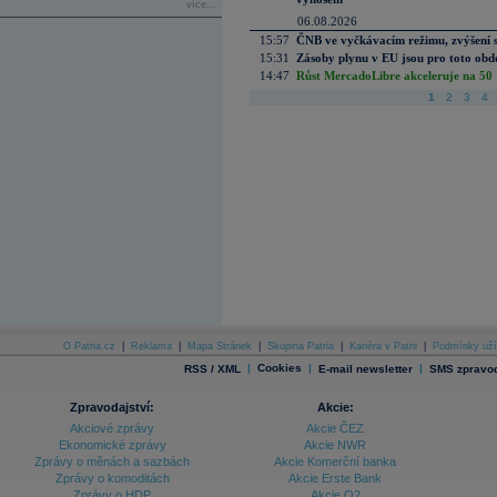
více...
06.08.2026
15:57
ČNB ve vyčkávacím režimu, zvýšení s
15:31
Zásoby plynu v EU jsou pro toto obdo
14:47
Růst MercadoLibre akceleruje na 50 %
1
2
3
4
O Patria.cz
|
Reklama
|
Mapa Stránek
|
Skupina Patria
|
Kariéra v Patrii
|
Podmínky uží
|
Cookies
|
|
RSS / XML
E-mail newsletter
SMS zpravod
Zpravodajství:
Akcie:
Akciové zprávy
Akcie ČEZ
Ekonomické zprávy
Akcie NWR
Zprávy o měnách a sazbách
Akcie Komerční banka
Zprávy o komoditách
Akcie Erste Bank
Zprávy o HDP
Akcie O2