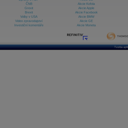
ČNB
Akcie Kofola
Grexit
Akcie Apple
Brexit
Akcie Facebook
Volby v USA
Akcie BMW
Video zpravodajství
Akcie GE
Investiční komentáře
Akcie Moneta
Tvorba apl