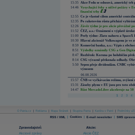
15:35
Akce Fedu se odsouvá, americký trh 
14:46
Vysychající řeky a ničivé požáry v E
finanční trhy
12:55
Co je vlastně cílem americké centrál
12:35
Po raketovém růstu přichází vybírán
12:26
Závěr týdne je pro akcie převážně po
11:52
ČEZ, a.s.: Oznámení o výplatě úrok
11:00
Perly týdne: Zlato nahoru a SpaceX 
10:30
Hlavní akcionář Volkswagenu je ve z
8:59
Komerční banka, a.s.: Výpis z obchod
8:51
Výsledky oznámily CSG a Gen Digital
8:47
Rozbřesk: Koruna po holubičím přek
8:14
CSG výrazně překonala odhady. Obran
5:50
Srpen přeje dividendám. CNBC vybírá
výnosem
06.08.2026
15:57
ČNB ve vyčkávacím režimu, zvýšení s
15:31
Zásoby plynu v EU jsou pro toto obdo
14:47
Růst MercadoLibre akceleruje na 50 %
1
2
3
4
O Patria.cz
|
Reklama
|
Mapa Stránek
|
Skupina Patria
|
Kariéra v Patrii
|
Podmínky uží
|
Cookies
|
|
RSS / XML
E-mail newsletter
SMS zpravod
Zpravodajství:
Akcie:
Akciové zprávy
Akcie ČEZ