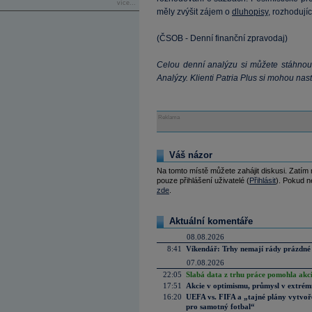
více...
měly zvýšit zájem o
dluhopisy
, rozhodují
(ČSOB - Denní finanční zpravodaj)
Celou denní analýzu si můžete stáhnou
Analýzy
. Klienti Patria Plus si mohou nas
Reklama
Váš názor
Na tomto místě můžete zahájit diskusi. Zatím
pouze přihlášení uživatelé (
Přihlásit
). Pokud ne
zde
.
Aktuální komentáře
08.08.2026
8:41
Víkendář: Trhy nemají rády prázdné 
07.08.2026
22:05
Slabá data z trhu práce pomohla akc
17:51
Akcie v optimismu, průmysl v extrémn
16:20
UEFA vs. FIFA a „tajné plány vytvoř
pro samotný fotbal“