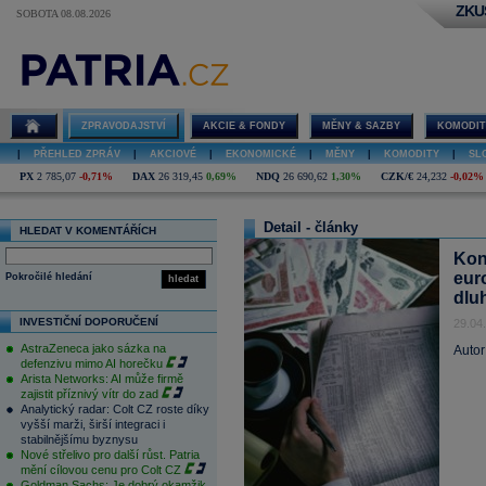
ZKU
SOBOTA 08.08.2026
ZPRAVODAJSTVÍ
AKCIE & FONDY
MĚNY & SAZBY
KOMODIT
|
PŘEHLED ZPRÁV
|
AKCIOVÉ
|
EKONOMICKÉ
|
MĚNY
|
KOMODITY
|
SL
PX
2 785,07
-0,71%
DAX
26 319,45
0,69%
NDQ
26 690,62
1,30%
CZK/€
24,232
-0,02%
Detail - články
HLEDAT V KOMENTÁŘÍCH
Kon
euro
Pokročilé hledání
hledat
dlu
INVESTIČNÍ DOPORUČENÍ
29.04
AstraZeneca jako sázka na
Autor
defenzivu mimo AI horečku
Arista Networks: AI může firmě
zajistit příznivý vítr do zad
Analytický radar: Colt CZ roste díky
vyšší marži, širší integraci i
stabilnějšímu byznysu
Nové střelivo pro další růst. Patria
mění cílovou cenu pro Colt CZ
Goldman Sachs: Je dobrý okamžik