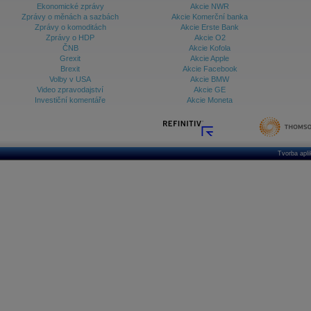
Ekonomické zprávy
Akcie NWR
Zprávy o měnách a sazbách
Akcie Komerční banka
Zprávy o komoditách
Akcie Erste Bank
Zprávy o HDP
Akcie O2
ČNB
Akcie Kofola
Grexit
Akcie Apple
Brexit
Akcie Facebook
Volby v USA
Akcie BMW
Video zpravodajství
Akcie GE
Investiční komentáře
Akcie Moneta
Tvorba apl