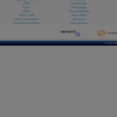
ČNB
Akcie Kofola
Grexit
Akcie Apple
Brexit
Akcie Facebook
Volby v USA
Akcie BMW
Video zpravodajství
Akcie GE
Investiční komentáře
Akcie Moneta
Tvorba apl