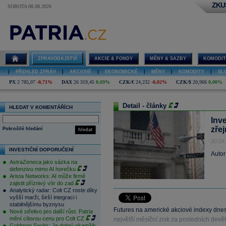
ZKU
SOBOTA 08.08.2026
ZPRAVODAJSTVÍ
AKCIE & FONDY
MĚNY & SAZBY
KOMODIT
|
PŘEHLED ZPRÁV
|
AKCIOVÉ
|
EKONOMICKÉ
|
MĚNY
|
KOMODITY
|
SL
PX
2 785,07
-0,71%
DAX
26 319,45
0,69%
CZK/€
24,232
-0,02%
CZK/$
20,966
0,00%
Detail - články
HLEDAT V KOMENTÁŘÍCH
Inve
zře
Pokročilé hledání
hledat
30.04
INVESTIČNÍ DOPORUČENÍ
Autor
AstraZeneca jako sázka na
defenzivu mimo AI horečku
Arista Networks: AI může firmě
zajistit příznivý vítr do zad
Analytický radar: Colt CZ roste díky
vyšší marži, širší integraci i
stabilnějšímu byznysu
Futures na americké akciové indexy dnes 
Nové střelivo pro další růst. Patria
mění cílovou cenu pro Colt CZ
největší měsíční zisk za posledních devět 
Goldman Sachs: Je dobrý okamžik