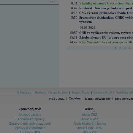
více...
8:51
Výsledky oznámily CSG a Gen Digital
8:47
Rozbřesk: Koruna po holubičím přek
8:14
CSG výrazně překonala odhady. Obran
5:50
Srpen přeje dividendám. CNBC vybírá
výnosem
06.08.2026
15:57
ČNB ve vyčkávacím režimu, zvýšení s
15:31
Zásoby plynu v EU jsou pro toto obdo
14:47
Růst MercadoLibre akceleruje na 50 %
1
2
3
4
O Patria.cz
|
Reklama
|
Mapa Stránek
|
Skupina Patria
|
Kariéra v Patrii
|
Podmínky uží
|
Cookies
|
|
RSS / XML
E-mail newsletter
SMS zpravod
Zpravodajství:
Akcie:
Akciové zprávy
Akcie ČEZ
Ekonomické zprávy
Akcie NWR
Zprávy o měnách a sazbách
Akcie Komerční banka
Zprávy o komoditách
Akcie Erste Bank
Zprávy o HDP
Akcie O2