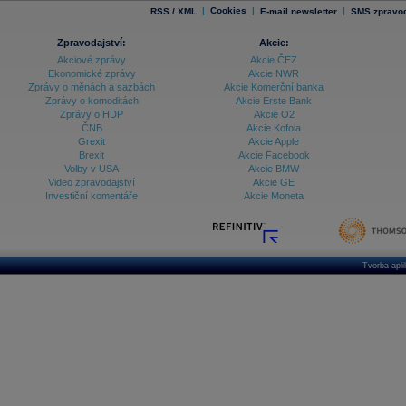
|
Cookies
|
|
RSS / XML
E-mail newsletter
SMS zpravod
Zpravodajství:
Akcie:
Akciové zprávy
Akcie ČEZ
Ekonomické zprávy
Akcie NWR
Zprávy o měnách a sazbách
Akcie Komerční banka
Zprávy o komoditách
Akcie Erste Bank
Zprávy o HDP
Akcie O2
ČNB
Akcie Kofola
Grexit
Akcie Apple
Brexit
Akcie Facebook
Volby v USA
Akcie BMW
Video zpravodajství
Akcie GE
Investiční komentáře
Akcie Moneta
Tvorba apl