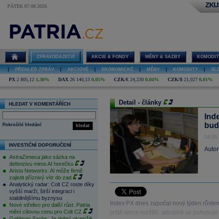
ZKU
PÁTEK 07.08.2026
ZPRAVODAJSTVÍ
AKCIE & FONDY
MĚNY & SAZBY
KOMODIT
|
PŘEHLED ZPRÁV
|
AKCIOVÉ
|
EKONOMICKÉ
|
MĚNY
|
KOMODITY
|
SL
PX
2 805,12
1,30%
DAX
26 140,13
0,05%
CZK/€
24,230
0,04%
CZK/$
21,027
0,01%
Detail - články
HLEDAT V KOMENTÁŘÍCH
Inde
bud
Pokročilé hledání
hledat
04.05
INVESTIČNÍ DOPORUČENÍ
Autor
AstraZeneca jako sázka na
defenzivu mimo AI horečku
Arista Networks: AI může firmě
zajistit příznivý vítr do zad
Analytický radar: Colt CZ roste díky
vyšší marži, širší integraci i
stabilnějšímu byznysu
Index PX dnes započal nový týden růste
Nové střelivo pro další růst. Patria
mění cílovou cenu pro Colt CZ
ještě lehce rozšířil, aktuálně se pohybuj
Goldman Sachs: Je dobrý okamžik