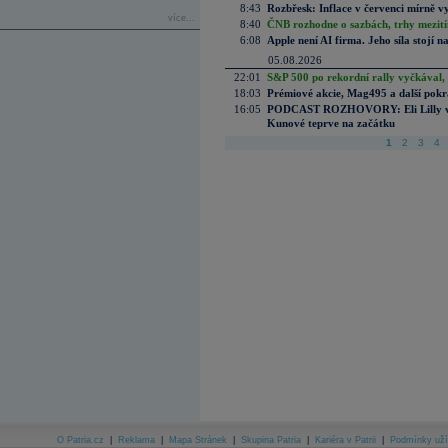
8:43
Rozbřesk: Inflace v červenci mírně v
více...
8:40
ČNB rozhodne o sazbách, trhy mezitím
6:08
Apple není AI firma. Jeho síla stojí n
05.08.2026
22:01
S&P 500 po rekordní rally vyčkával,
18:03
Prémiové akcie, Mag495 a další pokr
16:05
PODCAST ROZHOVORY: Eli Lilly vs. 
Kunové teprve na začátku
1
2
3
4
O Patria.cz
|
Reklama
|
Mapa Stránek
|
Skupina Patria
|
Kariéra v Patrii
|
Podmínky uží