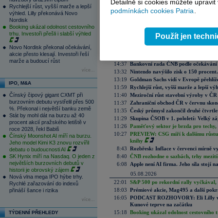
Detailně si cookies můžete upravit
Rychlejší růst, vyšší marže a lepší
podmínkách cookies Patria
.
výhled. Lilly překonává Novo
Nordisk
Aktuální komentáře
Booking ukázal odolnost cestovního
06.08.2026
trhu. Investoři přešli i slabší výhled
Použít jen techn
15:57
ČNB ve vyčkávacím režimu, zvýšení s
Novo Nordisk překonal očekávání,
15:31
Zásoby plynu v EU jsou pro toto obdo
akcie přesto klesají. Investoři řeší
14:47
Růst MercadoLibre akceleruje na 50 %
marže a budoucí růst
14:37
Bankovní rada ČNB podle očekávání 
více...
13:32
Nintendo navýšilo zisk o 150 procen
13:19
Goldman Sachs vidí v Evropě přehlíže
IPO, M&A
11:59
Rychlejší růst, vyšší marže a lepší v
Čínský čipový gigant CXMT při
11:40
Meziroční růst stavební výroby v ČR
burzovním debutu vystřelil přes 500
11:37
Zahraniční obchod ČR v červnu skonč
%. Překonal i největší banku země
11:35
Český průmysl zakončil druhé čtvrtlet
Stát by mohl dát na burzu až 40
11:29
Skupina ČSOB v 1. pololetí: Velký zá
procent akcií pražského letiště v
11:26
Paměťový sektor je brzda pro techy,
roce 2028, řekl Babiš
10:27
PREVIEW: CSG míří k dalšímu růstu.
Čínský Moonshot AI míří na burzu.
knihy
Jeho model Kimi K3 znovu rozvířil
8:43
Rozbřesk: Inflace v červenci mírně v
debatu o budoucnosti AI
SK Hynix míří na Nasdaq. O jeden z
8:40
ČNB rozhodne o sazbách, trhy mezitím
největších burzovních debutů v
6:08
Apple není AI firma. Jeho síla stojí n
historii je obrovský zájem
05.08.2026
Nová vlna mega IPO hýbe trhy.
22:01
S&P 500 po rekordní rally vyčkával,
Rychlé zařazování do indexů
18:03
Prémiové akcie, Mag495 a další pokr
přináší šance i rizika
16:05
PODCAST ROZHOVORY: Eli Lilly vs. 
více...
Kunové teprve na začátku
15:18
Booking ukázal odolnost cestovního trh
TÝDENNÍ PŘEHLEDY