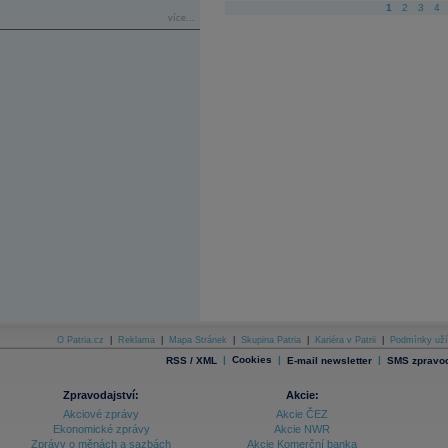
1
2
3
4
více...
O Patria.cz
|
Reklama
|
Mapa Stránek
|
Skupina Patria
|
Kariéra v Patrii
|
Podmínky uží
|
Cookies
|
|
RSS / XML
E-mail newsletter
SMS zpravod
Zpravodajství:
Akcie:
Akciové zprávy
Akcie ČEZ
Ekonomické zprávy
Akcie NWR
Zprávy o měnách a sazbách
Akcie Komerční banka