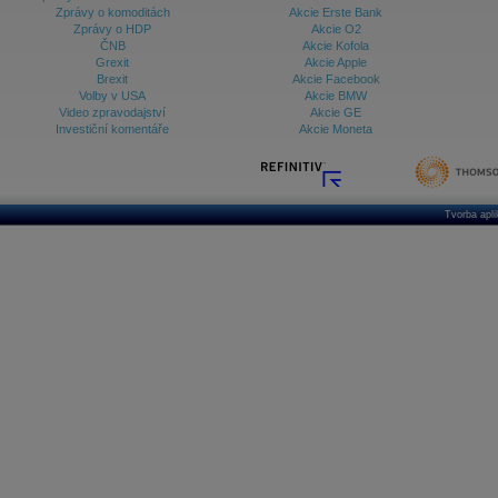
Zprávy o komoditách
Akcie Erste Bank
Zprávy o HDP
Akcie O2
ČNB
Akcie Kofola
Grexit
Akcie Apple
Brexit
Akcie Facebook
Volby v USA
Akcie BMW
Video zpravodajství
Akcie GE
Investiční komentáře
Akcie Moneta
Tvorba apl