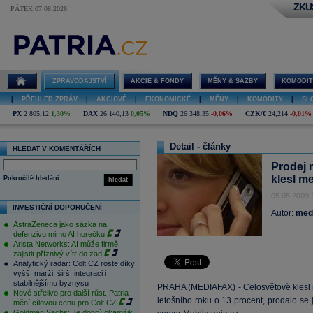
ZKU
PÁTEK 07.08.2026
ZPRAVODAJSTVÍ
AKCIE & FONDY
MĚNY & SAZBY
KOMODIT
|
PŘEHLED ZPRÁV
|
AKCIOVÉ
|
EKONOMICKÉ
|
MĚNY
|
KOMODITY
|
SL
PX
2 805,12
1,30%
DAX
26 140,13
0,05%
NDQ
26 348,35
-0,06%
CZK/€
24,214
-0,01%
Detail - články
HLEDAT V KOMENTÁŘÍCH
Prodej m
klesl m
Pokročilé hledání
hledat
05.05.2009 
INVESTIČNÍ DOPORUČENÍ
Autor:
med
AstraZeneca jako sázka na
defenzivu mimo AI horečku
Arista Networks: AI může firmě
zajistit příznivý vítr do zad
Analytický radar: Colt CZ roste díky
vyšší marži, širší integraci i
stabilnějšímu byznysu
PRAHA (MEDIAFAX) - Celosvětově klesl me
Nové střelivo pro další růst. Patria
letošního roku o 13 procent, prodalo se
mění cílovou cenu pro Colt CZ
Goldman Sachs: Je dobrý okamžik