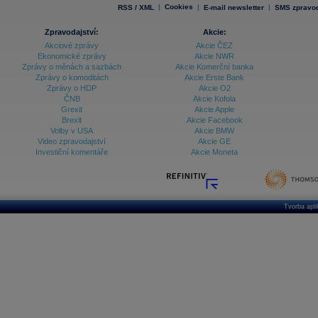
|
Cookies
|
|
RSS / XML
E-mail newsletter
SMS zpravod
Zpravodajství:
Akcie:
Akciové zprávy
Akcie ČEZ
Ekonomické zprávy
Akcie NWR
Zprávy o měnách a sazbách
Akcie Komerční banka
Zprávy o komoditách
Akcie Erste Bank
Zprávy o HDP
Akcie O2
ČNB
Akcie Kofola
Grexit
Akcie Apple
Brexit
Akcie Facebook
Volby v USA
Akcie BMW
Video zpravodajství
Akcie GE
Investiční komentáře
Akcie Moneta
Tvorba apl