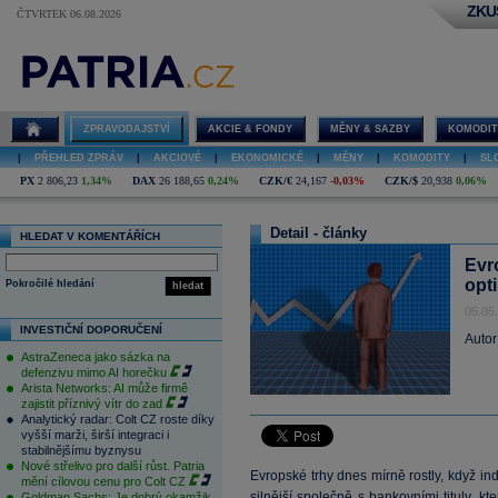
ZKU
ČTVRTEK 06.08.2026
ZPRAVODAJSTVÍ
AKCIE & FONDY
MĚNY & SAZBY
KOMODIT
|
PŘEHLED ZPRÁV
|
AKCIOVÉ
|
EKONOMICKÉ
|
MĚNY
|
KOMODITY
|
SL
PX
2 806,23
1,34%
DAX
26 188,65
0,24%
CZK/€
24,167
-0,03%
CZK/$
20,938
0,06%
Detail - články
HLEDAT V KOMENTÁŘÍCH
Evr
opt
Pokročilé hledání
hledat
05.05
INVESTIČNÍ DOPORUČENÍ
Autor
AstraZeneca jako sázka na
defenzivu mimo AI horečku
Arista Networks: AI může firmě
zajistit příznivý vítr do zad
Analytický radar: Colt CZ roste díky
vyšší marži, širší integraci i
stabilnějšímu byznysu
Nové střelivo pro další růst. Patria
Evropské trhy dnes mírně rostly, když i
mění cílovou cenu pro Colt CZ
silnější společně s bankovními tituly, kt
Goldman Sachs: Je dobrý okamžik