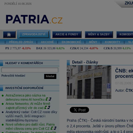
ZKU
PONDĚLÍ 10.08.2026
ZPRAVODAJSTVÍ
AKCIE & FONDY
MĚNY & SAZBY
KOMODIT
|
PŘEHLED ZPRÁV
|
AKCIOVÉ
|
EKONOMICKÉ
|
MĚNY
|
KOMODITY
|
SL
PX
2 775,97
-0,33%
DAX
26 323,88
0,02%
CZK/€
24,234
-0,07%
CZK/$
20,999
0,13%
Detail - články
HLEDAT V KOMENTÁŘÍCH
ČNB: ek
procent
Pokročilé hledání
hledat
07.05.2009 
INVESTIČNÍ DOPORUČENÍ
Autor:
ČTK
AstraZeneca jako sázka na
defenzivu mimo AI horečku
Arista Networks: AI může firmě
zajistit příznivý vítr do zad
Analytický radar: Colt CZ roste díky
vyšší marži, širší integraci i
stabilnějšímu byznysu
Praha (ČTK) - Česká národní banka v n
Nové střelivo pro další růst. Patria
o 2,4 procenta. Ještě v únoru přitom ČNB
mění cílovou cenu pro Colt CZ
měla ekonomika opět růst, a to o 1,4 p
Goldman Sachs: Je dobrý okamžik