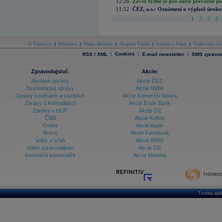
12:26
Závěr týdne je pro akcie převážně po
11:52
ČEZ, a.s.: Oznámení o výplatě úrok
1
2
3
4
O Patria.cz
|
Reklama
|
Mapa Stránek
|
Skupina Patria
|
Kariéra v Patrii
|
Podmínky uží
|
Cookies
|
|
RSS / XML
E-mail newsletter
SMS zpravod
Zpravodajství:
Akcie:
Akciové zprávy
Akcie ČEZ
Ekonomické zprávy
Akcie NWR
Zprávy o měnách a sazbách
Akcie Komerční banka
Zprávy o komoditách
Akcie Erste Bank
Zprávy o HDP
Akcie O2
ČNB
Akcie Kofola
Grexit
Akcie Apple
Brexit
Akcie Facebook
Volby v USA
Akcie BMW
Video zpravodajství
Akcie GE
Investiční komentáře
Akcie Moneta
Tvorba apl