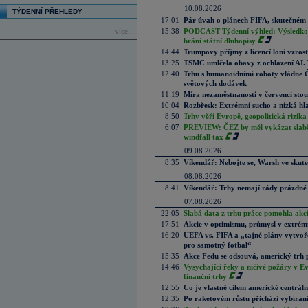
10.08.2026
TÝDENNÍ PŘEHLEDY
17:01
Pár úvah o plánech FIFA, skutečném 
15:38
PODCAST Týdenní výhled: Výsledková
více...
brání státní dluhopisy
14:44
Trumpovy příjmy z licencí loni vzros
13:25
TSMC umlčela obavy z ochlazení AI. T
12:40
Trhu s humanoidními roboty vládne Čí
světových dodávek
11:19
Míra nezaměstnanosti v červenci stou
10:04
Rozbřesk: Extrémní sucho a nízká hl
8:50
Trhy věří Evropě, geopolitická rizika
6:07
PREVIEW: ČEZ by měl vykázat slabší 
windfall tax
09.08.2026
8:35
Víkendář: Nebojte se, Warsh ve skute
08.08.2026
8:41
Víkendář: Trhy nemají rády prázdné 
07.08.2026
22:05
Slabá data z trhu práce pomohla akc
17:51
Akcie v optimismu, průmysl v extrémn
16:20
UEFA vs. FIFA a „tajné plány vytvoř
pro samotný fotbal“
15:35
Akce Fedu se odsouvá, americký trh 
14:46
Vysychající řeky a ničivé požáry v E
finanční trhy
12:55
Co je vlastně cílem americké centrál
12:35
Po raketovém růstu přichází vybírán