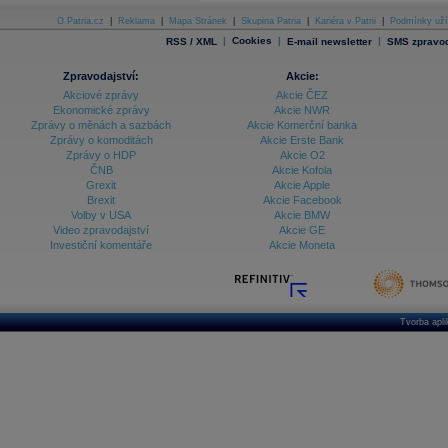
O Patria.cz
|
Reklama
|
Mapa Stránek
|
Skupina Patria
|
Kariéra v Patrii
|
Podmínky uží
|
Cookies
|
|
RSS / XML
E-mail newsletter
SMS zpravod
Zpravodajství:
Akcie:
Akciové zprávy
Akcie ČEZ
Ekonomické zprávy
Akcie NWR
Zprávy o měnách a sazbách
Akcie Komerční banka
Zprávy o komoditách
Akcie Erste Bank
Zprávy o HDP
Akcie O2
ČNB
Akcie Kofola
Grexit
Akcie Apple
Brexit
Akcie Facebook
Volby v USA
Akcie BMW
Video zpravodajství
Akcie GE
Investiční komentáře
Akcie Moneta
Tvorba apl