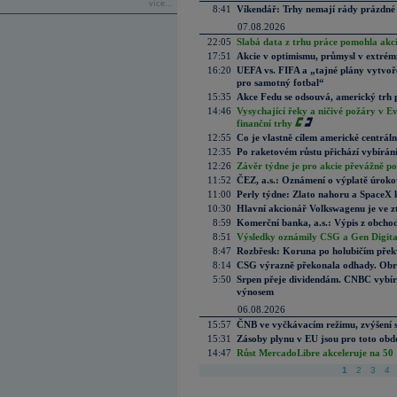
více...
8:41
Víkendář: Trhy nemají rády prázdné 
07.08.2026
22:05
Slabá data z trhu práce pomohla akc
17:51
Akcie v optimismu, průmysl v extrémn
16:20
UEFA vs. FIFA a „tajné plány vytvoř
pro samotný fotbal“
15:35
Akce Fedu se odsouvá, americký trh 
14:46
Vysychající řeky a ničivé požáry v E
finanční trhy
12:55
Co je vlastně cílem americké centrál
12:35
Po raketovém růstu přichází vybírán
12:26
Závěr týdne je pro akcie převážně po
11:52
ČEZ, a.s.: Oznámení o výplatě úrok
11:00
Perly týdne: Zlato nahoru a SpaceX 
10:30
Hlavní akcionář Volkswagenu je ve z
8:59
Komerční banka, a.s.: Výpis z obchod
8:51
Výsledky oznámily CSG a Gen Digital
8:47
Rozbřesk: Koruna po holubičím přek
8:14
CSG výrazně překonala odhady. Obran
5:50
Srpen přeje dividendám. CNBC vybírá
výnosem
06.08.2026
15:57
ČNB ve vyčkávacím režimu, zvýšení s
15:31
Zásoby plynu v EU jsou pro toto obdo
14:47
Růst MercadoLibre akceleruje na 50 %
1
2
3
4