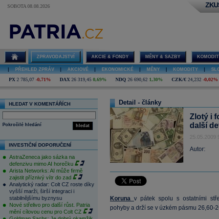
ZKU
SOBOTA 08.08.2026
ZPRAVODAJSTVÍ
AKCIE & FONDY
MĚNY & SAZBY
KOMODIT
|
PŘEHLED ZPRÁV
|
AKCIOVÉ
|
EKONOMICKÉ
|
MĚNY
|
KOMODITY
|
SL
PX
2 785,07
-0,71%
DAX
26 319,45
0,69%
NDQ
26 690,62
1,30%
CZK/€
24,232
-0,02%
Detail - články
HLEDAT V KOMENTÁŘÍCH
Zlotý i 
další d
Pokročilé hledání
hledat
25.05.2009 
INVESTIČNÍ DOPORUČENÍ
Autor:
AstraZeneca jako sázka na
defenzivu mimo AI horečku
Arista Networks: AI může firmě
zajistit příznivý vítr do zad
Analytický radar: Colt CZ roste díky
vyšší marži, širší integraci i
stabilnějšímu byznysu
Koruna
v pátek spolu s ostatními s
Nové střelivo pro další růst. Patria
pohyby a drží se v úzkém pásmu 26,60-
mění cílovou cenu pro Colt CZ
Goldman Sachs: Je dobrý okamžik