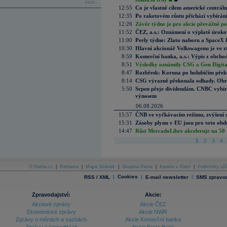
více...
12:55
Co je vlastně cílem americké centrál
12:35
Po raketovém růstu přichází vybírán
12:26
Závěr týdne je pro akcie převážně po
11:52
ČEZ, a.s.: Oznámení o výplatě úrok
11:00
Perly týdne: Zlato nahoru a SpaceX 
10:30
Hlavní akcionář Volkswagenu je ve z
8:59
Komerční banka, a.s.: Výpis z obchod
8:51
Výsledky oznámily CSG a Gen Digital
8:47
Rozbřesk: Koruna po holubičím přek
8:14
CSG výrazně překonala odhady. Obran
5:50
Srpen přeje dividendám. CNBC vybírá
výnosem
06.08.2026
15:57
ČNB ve vyčkávacím režimu, zvýšení s
15:31
Zásoby plynu v EU jsou pro toto obdo
14:47
Růst MercadoLibre akceleruje na 50 %
1
2
3
4
O Patria.cz
|
Reklama
|
Mapa Stránek
|
Skupina Patria
|
Kariéra v Patrii
|
Podmínky uží
|
Cookies
|
|
RSS / XML
E-mail newsletter
SMS zpravod
Zpravodajství:
Akcie:
Akciové zprávy
Akcie ČEZ
Ekonomické zprávy
Akcie NWR
Zprávy o měnách a sazbách
Akcie Komerční banka