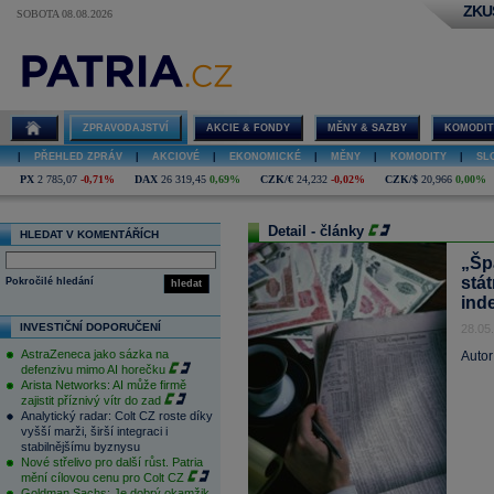
ZKU
SOBOTA 08.08.2026
ZPRAVODAJSTVÍ
AKCIE & FONDY
MĚNY & SAZBY
KOMODIT
|
PŘEHLED ZPRÁV
|
AKCIOVÉ
|
EKONOMICKÉ
|
MĚNY
|
KOMODITY
|
SL
PX
2 785,07
-0,71%
DAX
26 319,45
0,69%
CZK/€
24,232
-0,02%
CZK/$
20,966
0,00%
Detail - články
HLEDAT V KOMENTÁŘÍCH
„Šp
stá
Pokročilé hledání
hledat
inde
INVESTIČNÍ DOPORUČENÍ
28.05
AstraZeneca jako sázka na
Autor
defenzivu mimo AI horečku
Arista Networks: AI může firmě
zajistit příznivý vítr do zad
Analytický radar: Colt CZ roste díky
vyšší marži, širší integraci i
stabilnějšímu byznysu
Nové střelivo pro další růst. Patria
mění cílovou cenu pro Colt CZ
Goldman Sachs: Je dobrý okamžik