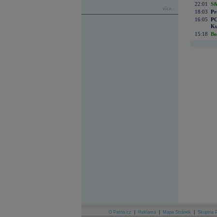
22:01
S&
více...
18:03
Pr
16:05
PO
Ku
15:18
Bo
O Patria.cz
|
Reklama
|
Mapa Stránek
|
Skupina P