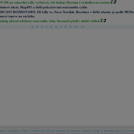
P 500 po rekordní rally vyčkával, trh sleduje Hormuz i výsledkovou sezónu
émiové akcie, Mag495 a další pokračování současného cyklu
DCAST ROZHOVORY: Eli Lilly vs. Novo Nordisk. Revoluce v léčbě obezity je podle MUDr
nové teprve na začátku
oking ukázal odolnost cestovního trhu. Investoři přešli i slabší výhled
1
2
3
4
5
6
7
8
9
10
>>
atria
|
Kariéra v Patrii
|
Podmínky užívání stránek
|
Ochrana osobních údajů
|
Pravidla diskuse
|
Inve