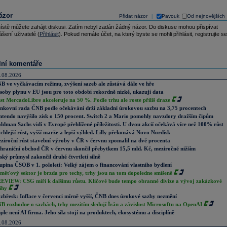
ázor
Přidat názor
Pavouk
Od nejnovějších
|
ístě můžete zahájit diskusi. Zatím nebyl zadán žádný názor. Do diskuse mohou přispívat
ášení uživatelé (
Přihlásit
). Pokud nemáte účet, na který byste se mohli přihlásit, registrujte se
lní komentáře
.08.2026
B ve vyčkávacím režimu, zvýšení sazeb ale zůstává dále ve hře
soby plynu v EU jsou pro toto období rekordně nízké, ukazují data
st MercadoLibre akceleruje na 50 %. Podle trhu ale roste příliš draze
nkovní rada ČNB podle očekávání drží základní úrokovou sazbu na 3,75 procentech
ntendo navýšilo zisk o 150 procent. Switch 2 a Mario pomohly navzdory dražším čipům
ldman Sachs vidí v Evropě přehlížené příležitosti. U dvou akcií očekává více než 100% růst
chlejší růst, vyšší marže a lepší výhled. Lilly překonává Novo Nordisk
ziroční růst stavební výroby v ČR v červnu zpomalil na dvě procenta
hraniční obchod ČR v červnu skončil přebytkem 15,5 mld. Kč, meziročně nižším
ský průmysl zakončil druhé čtvrtletí silně
upina ČSOB v 1. pololetí: Velký zájem o financování vlastního bydlení
měťový sektor je brzda pro techy, trhy jsou na tom dopoledne smíšeně
EVIEW: CSG míří k dalšímu růstu. Klíčové bude tempo obranné divize a vývoj zakázkové
ihy
zbřesk: Inflace v červenci mírně vyšší, ČNB dnes úrokové sazby nezmění
B rozhodne o sazbách, trhy mezitím sledují Írán a závislost Microsoftu na OpenAI
ple není AI firma. Jeho síla stojí na produktech, ekosystému a disciplíně
.08.2026