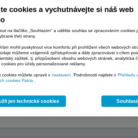
te cookies a vychutnávejte si náš web
račování článku je dostupné jen klientům placených služeb
Patria Plus
/
no
estor Plus
případně uživatelům platformy
Patria Direct
. Pokud jste klientem
hto služeb, potom je nutné se
Přihlásit
.
nout na tlačítko „Souhlasím“ a udělíte souhlas se zpracováním cookies 
brané třetí strany.
ámci placeného informačního servisu získáte
řístup ke
kompletnímu zpravodajství
ám mohli poskytnout více komfortu při prohlížení všech webových st
.patria.cz bez jakýchkoliv omezení. Veškeré
to údaje můžeme vzájemně zpřístupňovat a dále zpracovávat s cílem pos
rávy, komentáře a horké zprávy jsou
lientský zážitek, tj. přizpůsobení obsahu webových stránek, analytická č
brazovány terminálovou metodou (bez nutnosti obnovovat stránku) bez
 cookies pro účely personalizované reklamy.
ždění a v plné verzi.
si cookies můžete upravit v
nastavení
. Podrobnosti najdete v
Přehledu 
en zpravodajství, ale i další služby získáte v Patria Plus / Investor Plus -
sms
h cookies Patria
.
e-mailové
zpravodajství,
data
z finančních trhů v reálném čase, kompletní
lytický servis
, rozsáhlé
databáze
časových řad ke stažení,
prognózy
oje a
valuace
, ekonomické
fundamenty
,
nástroje
a
kalkulátory
...
více
žít jen technické cookies
Souhlas