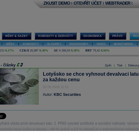
ZKUSIT DEMO
OTEVŘÍT ÚČET
WEBTRADER
|
|
|
MĚNY & SAZBY
KOMODITY & DERIVÁTY
EKONOMIKA
PRÁVO
MOJ
|
MĚNY
|
KOMODITY
|
SLOUPKY
|
ROZHOVORY
|
VIDEO
|
MONITORING
|
215
0,17%
CZK/$
20,987
0,30%
AU
4 260,03
0,38%
BRT
79,42
0,94%
 - články
Zpět
Tisk
Diskutu
|
|
Lotyšsko se chce vyhnout devalvaci latu
za každou cenu
05.06.2009 11:51
Autor:
KBC Securities
tyšská vláda proti devalvaci latu: 1. Příliš vysoké politické a sociální náklady: výrazn
poměr mezi úvěry a vklady – 90 % úvěrů a 52 % vkladů je v zahraničních měnách