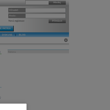
Hledej
Uživatel:
Heslo:
Nová registrace
Přihlásit
E PATRIA
DISKUSE
|
BLOG
j
Reklama
ý
.