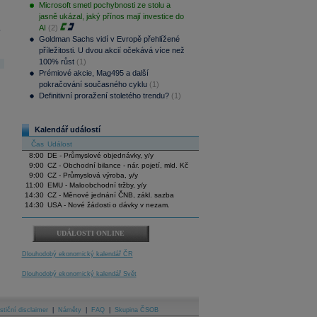
Microsoft smetl pochybnosti ze stolu a
jasně ukázal, jaký přínos mají investice do
AI
(2)
.
Goldman Sachs vidí v Evropě přehlížené
příležitosti. U dvou akcií očekává více než
100% růst
(1)
Prémiové akcie, Mag495 a další
pokračování současného cyklu
(1)
Definitivní proražení stoletého trendu?
(1)
Kalendář událostí
Čas
Událost
8:00
DE - Průmyslové objednávky, y/y
9:00
CZ - Obchodní bilance - nár. pojetí, mld. Kč
9:00
CZ - Průmyslová výroba, y/y
11:00
EMU - Maloobchodní tržby, y/y
14:30
CZ - Měnové jednání ČNB, zákl. sazba
14:30
USA - Nové žádosti o dávky v nezam.
UDÁLOSTI ONLINE
Dlouhodobý ekonomický kalendář ČR
Dlouhodobý ekonomický kalendář Svět
stiční disclaimer
|
Náměty
|
FAQ
|
Skupina ČSOB