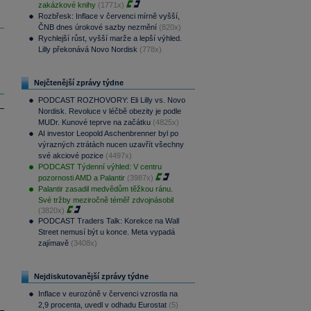
zakázkové knihy
(1771x)
Rozbřesk: Inflace v červenci mírně vyšší,
ČNB dnes úrokové sazby nezmění
(820x)
Rychlejší růst, vyšší marže a lepší výhled.
Lilly překonává Novo Nordisk
(778x)
Nejčtenější zprávy týdne
PODCAST ROZHOVORY: Eli Lilly vs. Novo
Nordisk. Revoluce v léčbě obezity je podle
MUDr. Kunové teprve na začátku
(4825x)
AI investor Leopold Aschenbrenner byl po
výrazných ztrátách nucen uzavřít všechny
své akciové pozice
(4497x)
PODCAST Týdenní výhled: V centru
pozornosti AMD a Palantir
(3987x)
Palantir zasadil medvědům těžkou ránu.
Své tržby meziročně téměř zdvojnásobil
(3820x)
PODCAST Traders Talk: Korekce na Wall
Street nemusí být u konce. Meta vypadá
zajímavě
(3408x)
Nejdiskutovanější zprávy týdne
Inflace v eurozóně v červenci vzrostla na
2,9 procenta, uvedl v odhadu Eurostat
(5)