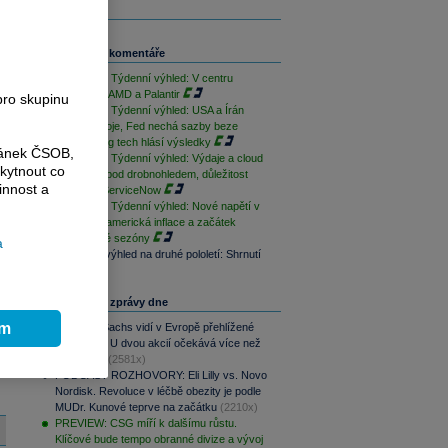
Související komentáře
PODCAST Týdenní výhled: V centru
pozornosti AMD a Palantir
pro skupinu
PODCAST Týdenní výhled: USA a Írán
přerušily boje, Fed nechá sazby beze
změny a big tech hlásí výsledky
ránek ČSOB,
PODCAST Týdenní výhled: Výdaje a cloud
kytnout co
Alphabetu pod drobnohledem, důležitost
innost a
výsledků ServiceNow
PODCAST Týdenní výhled: Nové napětí v
Hormuzu, americká inflace a začátek
výsledkové sezóny
a
Investiční výhled na druhé pololetí: Shrnutí
Nejčtenější zprávy dne
ím
Goldman Sachs vidí v Evropě přehlížené
příležitosti. U dvou akcií očekává více než
100% růst
(2581x)
PODCAST ROZHOVORY: Eli Lilly vs. Novo
Nordisk. Revoluce v léčbě obezity je podle
MUDr. Kunové teprve na začátku
(2210x)
PREVIEW: CSG míří k dalšímu růstu.
Klíčové bude tempo obranné divize a vývoj