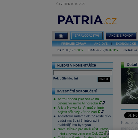
ČTVRTEK 06.08.2026
ZPRAVODAJSTVÍ
AKCIE & FONDY
|
PŘEHLED ZPRÁV
|
AKCIOVÉ
|
EKONOMICKÉ
PX
2 805,12
1,30%
DAX
26 212,34
0,33%
CZK/€
24,
Detail
HLEDAT V KOMENTÁŘÍCH
Pokročilé hledání
hledat
INVESTIČNÍ DOPORUČENÍ
AstraZeneca jako sázka na
defenzivu mimo AI horečku
Arista Networks: AI může firmě
zajistit příznivý vítr do zad
Analytický radar: Colt CZ roste díky
vyšší marži, širší integraci i
Proč je lo
stabilnějšímu byznysu
měnový ne
Nové střelivo pro další růst. Patria
mění cílovou cenu pro Colt CZ
Goldman Sachs: Je dobrý okamžik