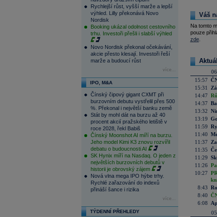
Rychlejší růst, vyšší marže a lepší
výhled. Lilly překonává Novo
Váš n
Nordisk
Na tomto m
Booking ukázal odolnost cestovního
pouze přihl
trhu. Investoři přešli i slabší výhled
zde
.
Novo Nordisk překonal očekávání,
akcie přesto klesají. Investoři řeší
Aktuá
marže a budoucí růst
více...
06
15:57
ČN
IPO, M&A
15:31
Zá
Čínský čipový gigant CXMT při
14:47
Rů
burzovním debutu vystřelil přes 500
14:37
Ba
%. Překonal i největší banku země
13:32
Ni
Stát by mohl dát na burzu až 40
13:19
Go
procent akcií pražského letiště v
11:59
Ry
roce 2028, řekl Babiš
11:40
Me
Čínský Moonshot AI míří na burzu.
Jeho model Kimi K3 znovu rozvířil
11:37
Za
debatu o budoucnosti AI
11:35
Če
SK Hynix míří na Nasdaq. O jeden z
11:29
Sk
největších burzovních debutů v
11:26
Pa
historii je obrovský zájem
10:27
PR
Nová vlna mega IPO hýbe trhy.
kn
Rychlé zařazování do indexů
8:43
Ro
přináší šance i rizika
8:40
ČN
více...
6:08
Ap
TÝDENNÍ PŘEHLEDY
05