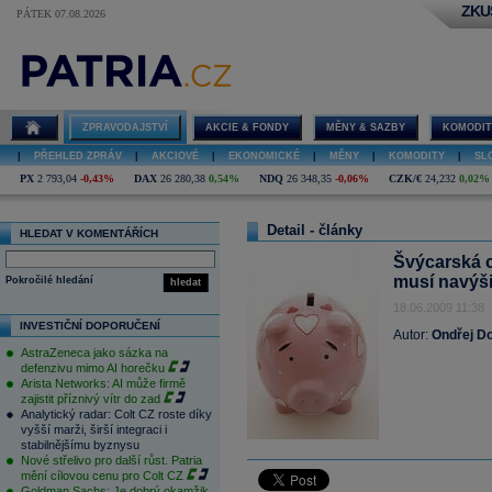
ZKU
PÁTEK 07.08.2026
ZPRAVODAJSTVÍ
AKCIE & FONDY
MĚNY & SAZBY
KOMODIT
|
PŘEHLED ZPRÁV
|
AKCIOVÉ
|
EKONOMICKÉ
|
MĚNY
|
KOMODITY
|
SL
PX
2 793,04
-0,43%
DAX
26 280,38
0,54%
NDQ
26 348,35
-0,06%
CZK/€
24,232
0,02%
Detail - články
HLEDAT V KOMENTÁŘÍCH
Švýcarská c
musí navýšit
Pokročilé hledání
hledat
18.06.2009 11:38
INVESTIČNÍ DOPORUČENÍ
Autor:
Ondřej Do
AstraZeneca jako sázka na
defenzivu mimo AI horečku
Arista Networks: AI může firmě
zajistit příznivý vítr do zad
Analytický radar: Colt CZ roste díky
vyšší marži, širší integraci i
stabilnějšímu byznysu
Nové střelivo pro další růst. Patria
mění cílovou cenu pro Colt CZ
Goldman Sachs: Je dobrý okamžik