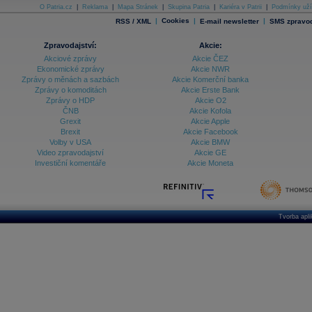
O Patria.cz
|
Reklama
|
Mapa Stránek
|
Skupina Patria
|
Kariéra v Patrii
|
Podmínky uží
|
Cookies
|
|
RSS / XML
E-mail newsletter
SMS zpravod
Zpravodajství:
Akcie:
Akciové zprávy
Akcie ČEZ
Ekonomické zprávy
Akcie NWR
Zprávy o měnách a sazbách
Akcie Komerční banka
Zprávy o komoditách
Akcie Erste Bank
Zprávy o HDP
Akcie O2
ČNB
Akcie Kofola
Grexit
Akcie Apple
Brexit
Akcie Facebook
Volby v USA
Akcie BMW
Video zpravodajství
Akcie GE
Investiční komentáře
Akcie Moneta
Tvorba apl