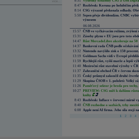
8:51
Výsledky oznámily CSG a Gen Digital
více...
8:47
Rozbřesk: Koruna po holubičím přek
8:14
CSG výrazně překonala odhady. Obran
5:50
Srpen přeje dividendám. CNBC vybírá
výnosem
06.08.2026
15:57
ČNB ve vyčkávacím režimu, zvýšení s
15:31
Zásoby plynu v EU jsou pro toto obdo
14:47
Růst MercadoLibre akceleruje na 50 %
14:37
Bankovní rada ČNB podle očekávání 
13:32
Nintendo navýšilo zisk o 150 procen
13:19
Goldman Sachs vidí v Evropě přehlíže
11:59
Rychlejší růst, vyšší marže a lepší v
11:40
Meziroční růst stavební výroby v ČR
11:37
Zahraniční obchod ČR v červnu skonč
11:35
Český průmysl zakončil druhé čtvrtlet
11:29
Skupina ČSOB v 1. pololetí: Velký zá
11:26
Paměťový sektor je brzda pro techy,
10:27
PREVIEW: CSG míří k dalšímu růstu.
knihy
8:43
Rozbřesk: Inflace v červenci mírně v
8:40
ČNB rozhodne o sazbách, trhy mezitím
6:08
Apple není AI firma. Jeho síla stojí n
1
2
3
4