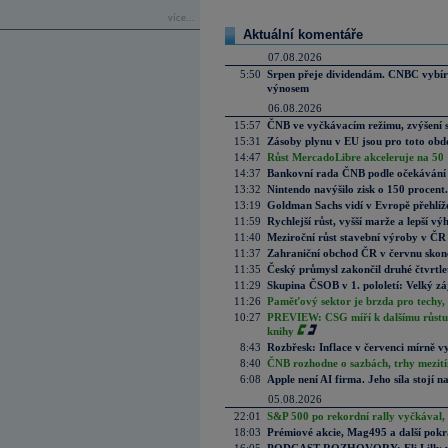
více...
Aktuální komentáře
07.08.2026
5:50
Srpen přeje dividendám. CNBC vybírá
výnosem
06.08.2026
15:57
ČNB ve vyčkávacím režimu, zvýšení s
15:31
Zásoby plynu v EU jsou pro toto obdo
14:47
Růst MercadoLibre akceleruje na 50 %
14:37
Bankovní rada ČNB podle očekávání 
13:32
Nintendo navýšilo zisk o 150 procen
13:19
Goldman Sachs vidí v Evropě přehlíže
11:59
Rychlejší růst, vyšší marže a lepší v
11:40
Meziroční růst stavební výroby v ČR
11:37
Zahraniční obchod ČR v červnu skonč
11:35
Český průmysl zakončil druhé čtvrtlet
11:29
Skupina ČSOB v 1. pololetí: Velký zá
11:26
Paměťový sektor je brzda pro techy,
10:27
PREVIEW: CSG míří k dalšímu růstu.
knihy
8:43
Rozbřesk: Inflace v červenci mírně v
8:40
ČNB rozhodne o sazbách, trhy mezitím
6:08
Apple není AI firma. Jeho síla stojí n
05.08.2026
22:01
S&P 500 po rekordní rally vyčkával,
18:03
Prémiové akcie, Mag495 a další pokr