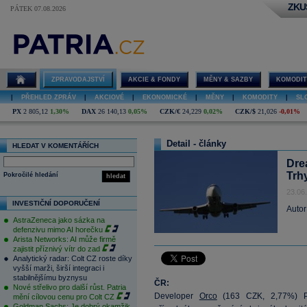
ZKU
PÁTEK 07.08.2026
ZPRAVODAJSTVÍ
AKCIE & FONDY
MĚNY & SAZBY
KOMODIT
|
PŘEHLED ZPRÁV
|
AKCIOVÉ
|
EKONOMICKÉ
|
MĚNY
|
KOMODITY
|
SL
PX
2 805,12
1,30%
DAX
26 140,13
0,05%
CZK/€
24,229
0,02%
CZK/$
21,026
-0,01%
Detail - články
HLEDAT V KOMENTÁŘÍCH
Drea
Trhy
Pokročilé hledání
hledat
23.06
INVESTIČNÍ DOPORUČENÍ
Autor
AstraZeneca jako sázka na
defenzivu mimo AI horečku
Arista Networks: AI může firmě
zajistit příznivý vítr do zad
Analytický radar: Colt CZ roste díky
vyšší marži, širší integraci i
stabilnějšímu byznysu
ČR:
Nové střelivo pro další růst. Patria
Developer
Orco
(
163
CZK, 2,77%) Pr
mění cílovou cenu pro Colt CZ
Goldman Sachs: Je dobrý okamžik