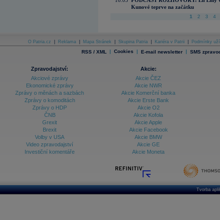
16:05
PODCAST ROZHOVORY: Eli Lilly vs. 
Kunové teprve na začátku
1
2
3
4
O Patria.cz
|
Reklama
|
Mapa Stránek
|
Skupina Patria
|
Kariéra v Patrii
|
Podmínky uží
|
Cookies
|
|
RSS / XML
E-mail newsletter
SMS zpravod
Zpravodajství:
Akcie:
Akciové zprávy
Akcie ČEZ
Ekonomické zprávy
Akcie NWR
Zprávy o měnách a sazbách
Akcie Komerční banka
Zprávy o komoditách
Akcie Erste Bank
Zprávy o HDP
Akcie O2
ČNB
Akcie Kofola
Grexit
Akcie Apple
Brexit
Akcie Facebook
Volby v USA
Akcie BMW
Video zpravodajství
Akcie GE
Investiční komentáře
Akcie Moneta
Tvorba apl