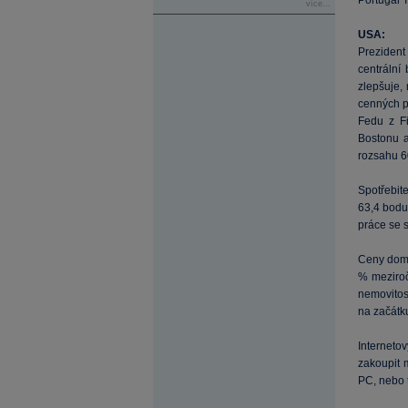
Portugal T
více...
USA:
Prezident
centrální
zlepšuje,
cenných p
Fedu z Fi
Bostonu a
rozsahu 6
Spotřebit
63,4 bodu
práce se s
Ceny domů
% meziroč
nemovitost
na začátku
Interneto
zakoupit 
PC, nebo 