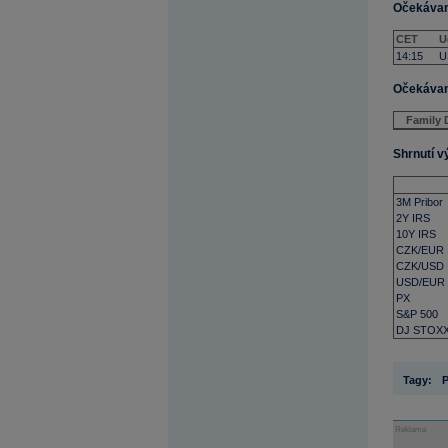
Očekávaná
CET
U
14:15
U
Očekávané
Family D
Shrnutí v
3M Pribor
2Y IRS
10Y IRS
CZK/EUR
CZK/USD
USD/EUR
PX
S&P 500
DJ STOXX
Tagy:
Reklama