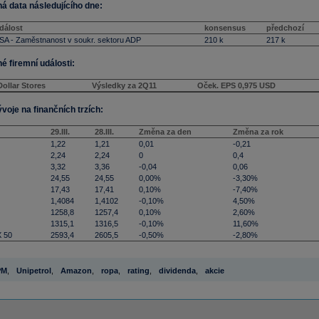
 data následujícího dne:
dálost
konsensus
předchozí
SA - Zaměstnanost v soukr. sektoru ADP
210 k
217 k
 firemní události:
ollar Stores
Výsledky za 2Q11
Oček. EPS 0,975 USD
ývoje na finančních trzích:
29.III.
28.III.
Změna za den
Změna za rok
1,22
1,21
0,01
-0,21
2,24
2,24
0
0,4
3,32
3,36
-0,04
0,06
24,55
24,55
0,00%
-3,30%
17,43
17,41
0,10%
-7,40%
1,4084
1,4102
-0,10%
4,50%
1258,8
1257,4
0,10%
2,60%
1315,1
1316,5
-0,10%
11,60%
 50
2593,4
2605,5
-0,50%
-2,80%
PM
,
Unipetrol
,
Amazon
,
ropa
,
rating
,
dividenda
,
akcie