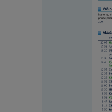
Váš n
Na tomto m
pouze přihl
zde
.
Aktuá
07
22:05
Sl
17:51
Ak
16:20
UE
pr
15:35
Ak
14:46
Vy
fi
12:55
Co
12:35
Po
12:26
Zá
11:52
ČE
11:00
Pe
10:30
Hl
8:59
Ko
8:51
Vý
8:47
Ro
8:14
CS
5:50
Sr