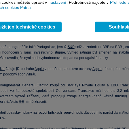
si cookies můžete upravit v
nastavení
. Podrobnosti najdete v
Přehledu 
h cookies Patria
.
& Poor's snížila rating Řecku o další dva stupně, z BB+ na BB-. V odůvodněn
iko restrukturalizace státního dluhu, při níž by držitelé dluhopisů utrpěli ztrát
dobnost tohoto scénáře zvýšily podmínky čerstvě schváleného trvaléh
žít jen technické cookies
Souhlas
ého evropského mechanismu ESM, při němž by splácení úvěrů od ESM byl
ěno před ostatními věřiteli.
S&P
ponechala negativní výhled ratingu.
upeň ratingu přišlo také Portugalsko, jemuž
S&P
snížila známku z BBB na BBB-, co
ší hodnocení v rámci investičního stupně. Výhled ratingu byl změněn na stabilní
však uvedla, že nyní bude vyhodnocovat dopad na portugalské banky.
kia
žaluje již podruhé
Apple
z porušení patentové ochrany
Apple
přitom před mén
m podobný spor vyhrál.
 konglomerát
General Electric
koupí od
Barclays
Private Equity a LBO Franc
 podíl ve francouzské společnosti Converteam. Transakce má hodnotu 3,2 mld
verteam vyrábí zařízení, která propojují zdroje energie (např. větrné turbíny) 
 sítí. Akcie
GE
mírně ztrácejí.
toil pozastavil plány na rozvoj britských ropných polí, důvodem je nárůst daní. Akc
1 %.