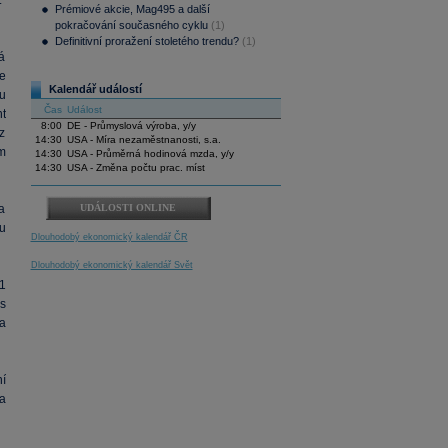
.
Prémiové akcie, Mag495 a další
pokračování současného cyklu
(1)
Definitivní proražení stoletého trendu?
(1)
á
e
Kalendář událostí
u
Čas
Událost
nt
8:00
DE - Průmyslová výroba, y/y
z
14:30
USA - Míra nezaměstnanosti, s.a.
m
14:30
USA - Průměrná hodinová mzda, y/y
14:30
USA - Změna počtu prac. míst
a
UDÁLOSTI ONLINE
u
Dlouhodobý ekonomický kalendář ČR
Dlouhodobý ekonomický kalendář Svět
1
s
a
í
a