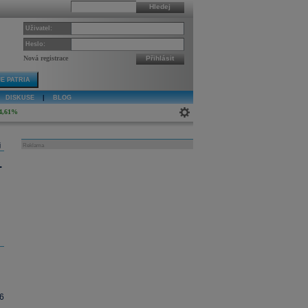
Hledej
Uživatel:
Heslo:
Nová registrace
Přihlásit
E PATRIA
DISKUSE
|
BLOG
4,61%
j
Reklama
.
6