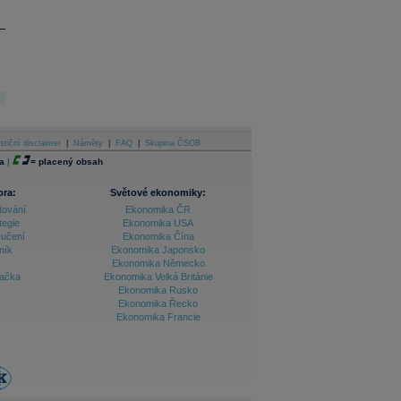
stiční disclaimer
|
Náměty
|
FAQ
|
Skupina ČSOB
a
|
=
placený obsah
ora:
Světové ekonomiky:
tování
Ekonomika ČR
tegie
Ekonomika USA
ručení
Ekonomika Čína
ník
Ekonomika Japonsko
Ekonomika Německo
lačka
Ekonomika Velká Británie
Ekonomika Rusko
Ekonomika Řecko
Ekonomika Francie