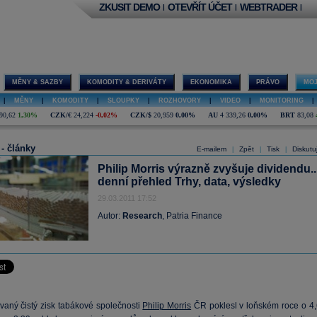
ZKUSIT DEMO
OTEVŘÍT ÚČET
WEBTRADER
|
|
|
MĚNY & SAZBY
KOMODITY & DERIVÁTY
EKONOMIKA
PRÁVO
MOJ
|
MĚNY
|
KOMODITY
|
SLOUPKY
|
ROZHOVORY
|
VIDEO
|
MONITORING
|
90,62
1,30%
CZK/€
24,224
-0,02%
CZK/$
20,959
0,00%
AU
4 339,26
0,00%
BRT
83,08
 - články
E-mailem
Zpět
Tisk
Diskutu
|
|
|
Philip Morris výrazně zvyšuje dividendu..
denní přehled Trhy, data, výsledky
29.03.2011 17:52
Autor:
Research
, Patria Finance
vaný čistý zisk tabákové společnosti
Philip Morris
ČR poklesl v loňském roce o 4,