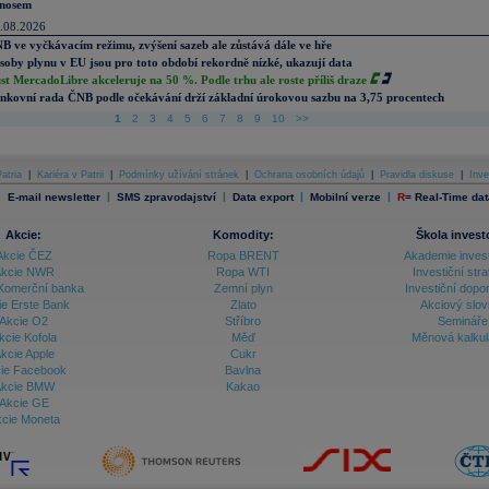
nosem
.08.2026
B ve vyčkávacím režimu, zvýšení sazeb ale zůstává dále ve hře
soby plynu v EU jsou pro toto období rekordně nízké, ukazují data
st MercadoLibre akceleruje na 50 %. Podle trhu ale roste příliš draze
nkovní rada ČNB podle očekávání drží základní úrokovou sazbu na 3,75 procentech
1
2
3
4
5
6
7
8
9
10
>>
atria
|
Kariéra v Patrii
|
Podmínky užívání stránek
|
Ochrana osobních údajů
|
Pravidla diskuse
|
Inve
|
|
|
|
|
E-mail newsletter
SMS zpravodajství
Data export
Mobilní verze
R
=
Real-Time dat
Akcie:
Komodity:
Škola invest
Akcie ČEZ
Ropa BRENT
Akademie inves
kcie NWR
Ropa WTI
Investiční stra
Komerční banka
Zemní plyn
Investiční dopo
ie Erste Bank
Zlato
Akciový slov
Akcie O2
Stříbro
Semináře
kcie Kofola
Měď
Měnová kalku
kcie Apple
Cukr
ie Facebook
Bavlna
kcie BMW
Kakao
Akcie GE
cie Moneta