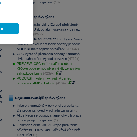
a
překvapil opět negativně
(19x)
í
Nejčtenější zprávy týdne
y.
Goldman Sachs vidí v Evropě přehlížené
o
ím
příležitosti. U dvou akcií očekává více než
o
100% růst
(8247x)
PODCAST ROZHOVORY: Eli Lilly vs. Novo
Nordisk. Revoluce v léčbě obezity je podle
MUDr. Kunové teprve na začátku
(6564x)
ž
CSG výrazně překonala odhady. Obranná
,
divize táhne růst, výhled potvrzen
(4712x)
PREVIEW: CSG míří k dalšímu růstu.
Klíčové bude tempo obranné divize a vývoj
ě
zakázkové knihy
(4239x)
PODCAST Týdenní výhled: V centru
pozornosti AMD a Palantir
(4164x)
e
.
Nejdiskutovanější zprávy týdne
s
Inflace v eurozóně v červenci vzrostla na
2,9 procenta, uvedl v odhadu Eurostat
(5)
Akce Fedu se odsouvá, americký trh práce
ie
překvapil opět negativně
(1)
Goldman Sachs vidí v Evropě přehlížené
příležitosti. U dvou akcií očekává více než
100% růst
(1)