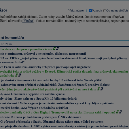
ázor
Přidat názor
Pavouk
Od nejnovějších
|
ístě můžete zahájit diskusi. Zatím nebyl zadán žádný názor. Do diskuse mohou přispívat
ášení uživatelé (
Přihlásit
). Pokud nemáte účet, na který byste se mohli přihlásit, registrujte se
lní komentáře
.08.2026
abá data z trhu práce pomohla akciím
cie v optimismu, průmysl v extrémním, dluhopisy neprotestují
FA vs. FIFA a „tajné plány vytvořené bezcharakterními lidmi, které mají pochybné přínosy
o samotný fotbal“
ce Fedu se odsouvá, americký trh práce překvapil opět negativně
sychající řeky a ničivé požáry v Evropě. Klimatická rizika dopadají na průmysl, ekonomiku 
nanční trhy
 je vlastně cílem americké centrální banky? Nasliboval toho Warsh příliš?
 raketovém růstu přichází vybírání zisků. Zaměstnanci SpaceX prodávají akcie
věr týdne je pro akcie převážně pozitivní při vyčkávání na nová data
Z, a.s.: Oznámení o výplatě úrokového výnosu
rly týdne: Zlato nahoru a SpaceX k 10 bilionům dolarů
avní akcionář Volkswagenu je ve ztrátě, automobilku vyzval k rychlým opatřením
merční banka, a.s.: Výpis z obchodního rejstříku
sledky oznámily CSG a Gen Digital, Trump uvalil nová cla. Evropa zahájí opatrně
zbřesk: Koruna po holubičím překvapení ČNB v defenzivě
G výrazně překonala odhady. Obranná divize táhne růst, výhled potvrzen
pen přeje dividendám. CNBC vybírá mezi aristokraty s růstovým potenciálem i pravidelným