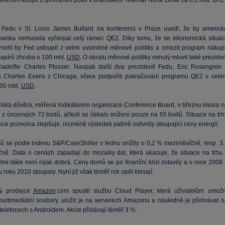
elecom koupil 25procentní podíl v brazilském Telemar Norte Leste za 8,3 mld. BRL
 Fedu v St. Louis James Bullard na konferenci v Praze uvedl, že by americk
 banka nemusela vyčerpat celý rámec QE2. Díky tomu, že se ekonomická situac
 mohl by Fed ustoupit z velmi uvolněné měnové politiky a omezit program nákup
apírů zhruba o 100 mld.
USD
. O obratu měnové politiky minulý mluvil také prezide
ladelfie Charles Plosser. Naopak další dva prezidenti Fedu, Eric Rosengren 
 Charles Evans z Chicaga, včera podpořili pokračování programu QE2 v celé
00 mld.
USD
.
elská důvěra, měřená indikátorem organizace Conference Board, v březnu klesla n
 z únorových 72 bodů, ačkoli se čekalo snížení pouze na 65 bodů. Situace na trh
ice pozvolna zlepšuje, nicméně výsledek patrně ovlivnily stoupající ceny energií.
 se podle indexu S&P/CaseShiller v lednu snížily o 0,2 % meziměsíčně, resp. 3,
ně. Data o cenách zapadají do mozaiky dat, která ukazuje, že situace na trhu 
mi stále není nijak dobrá. Ceny domů se po finanční krizi zotavily a v roce 2009 
 roku 2010 stoupaly. Nyní již však téměř rok opět klesají.
vý prodejce
Amazon
.com spustil službu Cloud Player, která uživatelům umožn
multimediální soubory, uložit je na serverech Amazonu a následně je přehrávat n
telefonech s Androidem. Akcie přidávají téměř 3 %.