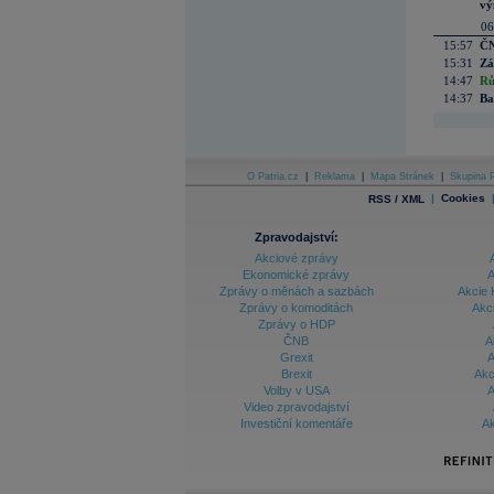
vý
06
15:57
ČN
15:31
Zá
14:47
Rů
14:37
Ba
O Patria.cz
|
Reklama
|
Mapa Stránek
|
Skupina P
|
Cookies
RSS / XML
Zpravodajství:
Akciové zprávy
Ekonomické zprávy
A
Zprávy o měnách a sazbách
Akcie 
Zprávy o komoditách
Akc
Zprávy o HDP
ČNB
A
Grexit
A
Brexit
Akc
Volby v USA
A
Video zpravodajství
Investiční komentáře
Ak