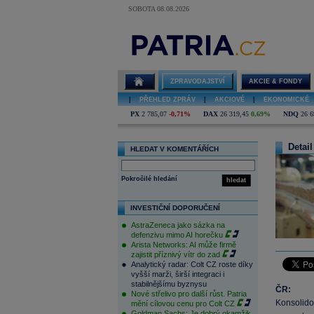
SOBOTA 08.08.2026
ZPRAVODAJSTVÍ
AKCIE & FONDY
|
PŘEHLED ZPRÁV
|
AKCIOVÉ
|
EKONOMICKÉ
PX
2 785,07
-0,71%
DAX
26 319,45
0,69%
NDQ
26 6
Detail
HLEDAT V KOMENTÁŘÍCH
Pokročilé hledání
hledat
INVESTIČNÍ DOPORUČENÍ
AstraZeneca jako sázka na
defenzivu mimo AI horečku
Arista Networks: AI může firmě
zajistit příznivý vítr do zad
Analytický radar: Colt CZ roste díky
vyšší marži, širší integraci i
stabilnějšímu byznysu
ČR:
Nové střelivo pro další růst. Patria
Konsolido
mění cílovou cenu pro Colt CZ
Goldman Sachs: Je dobrý okamžik