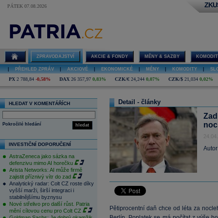
ZKU
PÁTEK 07.08.2026
ZPRAVODAJSTVÍ
AKCIE & FONDY
MĚNY & SAZBY
KOMODIT
|
PŘEHLED ZPRÁV
|
AKCIOVÉ
|
EKONOMICKÉ
|
MĚNY
|
KOMODITY
|
SL
PX
2 788,84
-0,58%
DAX
26 357,97
0,83%
CZK/€
24,244
0,07%
CZK/$
21,034
0,02%
Detail - články
HLEDAT V KOMENTÁŘÍCH
Zad
nocl
Pokročilé hledání
hledat
24.04
INVESTIČNÍ DOPORUČENÍ
Autor
AstraZeneca jako sázka na
defenzivu mimo AI horečku
Arista Networks: AI může firmě
zajistit příznivý vítr do zad
Analytický radar: Colt CZ roste díky
vyšší marži, širší integraci i
stabilnějšímu byznysu
Nové střelivo pro další růst. Patria
Pětiprocentní daň chce od léta za nocleh
mění cílovou cenu pro Colt CZ
Berlín. Poplatek se má počítat z výše hot
Goldman Sachs: Je dobrý okamžik