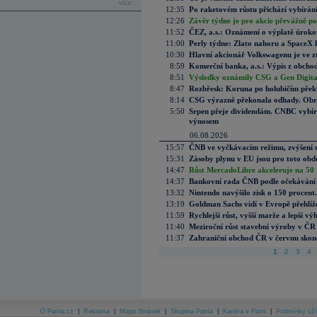
více...
12:35
Po raketovém růstu přichází vybírán
12:26
Závěr týdne je pro akcie převážně po
11:52
ČEZ, a.s.: Oznámení o výplatě úrok
11:00
Perly týdne: Zlato nahoru a SpaceX 
10:30
Hlavní akcionář Volkswagenu je ve z
8:59
Komerční banka, a.s.: Výpis z obchod
8:51
Výsledky oznámily CSG a Gen Digital
8:47
Rozbřesk: Koruna po holubičím přek
8:14
CSG výrazně překonala odhady. Obran
5:50
Srpen přeje dividendám. CNBC vybírá
výnosem
06.08.2026
15:57
ČNB ve vyčkávacím režimu, zvýšení s
15:31
Zásoby plynu v EU jsou pro toto obdo
14:47
Růst MercadoLibre akceleruje na 50 %
14:37
Bankovní rada ČNB podle očekávání 
13:32
Nintendo navýšilo zisk o 150 procen
13:19
Goldman Sachs vidí v Evropě přehlíže
11:59
Rychlejší růst, vyšší marže a lepší v
11:40
Meziroční růst stavební výroby v ČR
11:37
Zahraniční obchod ČR v červnu skonč
1
2
3
4
O Patria.cz
|
Reklama
|
Mapa Stránek
|
Skupina Patria
|
Kariéra v Patrii
|
Podmínky uží