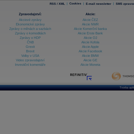
|
Cookies
|
|
RSS / XML
E-mail newsletter
SMS zpravod
Zpravodajství:
Akcie:
Akciové zprávy
Akcie ČEZ
Ekonomické zprávy
Akcie NWR
Zprávy o měnách a sazbách
Akcie Komerční banka
Zprávy o komoditách
Akcie Erste Bank
Zprávy o HDP
Akcie O2
ČNB
Akcie Kofola
Grexit
Akcie Apple
Brexit
Akcie Facebook
Volby v USA
Akcie BMW
Video zpravodajství
Akcie GE
Investiční komentáře
Akcie Moneta
Tvorba apl