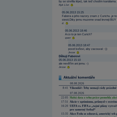
by se strefila lépe), tak teď chodím kanálama.
Nyk Lísn
05.06.2013 15:25
Fabera a jeho nazory znam z Curichu ,je to 
stesti.Diky jemu muzeme snad levneji BUY
d.
05.06.2013 18:46
A co to je ten Curich?
qwer
05.06.2013 18:47
povel koňovi, aby zacouval :-))
Jesse
Děkuji Faberovi
05.06.2013 15:10
ale nevěřím ani jemu :-)
Jesse
Aktuální komentáře
08.08.2026
8:41
Víkendář: Trhy nemají rády prázdné 
07.08.2026
22:05
Slabá data z trhu práce pomohla akc
17:51
Akcie v optimismu, průmysl v extrémn
16:20
UEFA vs. FIFA a „tajné plány vytvoř
pro samotný fotbal“
15:35
Akce Fedu se odsouvá, americký trh 