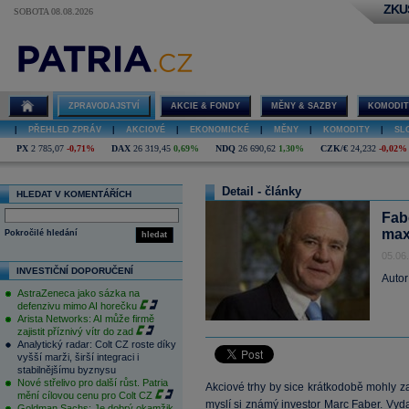
ZKU
SOBOTA 08.08.2026
ZPRAVODAJSTVÍ
AKCIE & FONDY
MĚNY & SAZBY
KOMODIT
|
PŘEHLED ZPRÁV
|
AKCIOVÉ
|
EKONOMICKÉ
|
MĚNY
|
KOMODITY
|
SL
PX
2 785,07
-0,71%
DAX
26 319,45
0,69%
NDQ
26 690,62
1,30%
CZK/€
24,232
-0,02%
Detail - články
HLEDAT V KOMENTÁŘÍCH
Fab
max
Pokročilé hledání
hledat
05.06
INVESTIČNÍ DOPORUČENÍ
Autor
AstraZeneca jako sázka na
defenzivu mimo AI horečku
Arista Networks: AI může firmě
zajistit příznivý vítr do zad
Analytický radar: Colt CZ roste díky
vyšší marži, širší integraci i
stabilnějšímu byznysu
Nové střelivo pro další růst. Patria
Akciové trhy by sice krátkodobě mohly z
mění cílovou cenu pro Colt CZ
myslí si známý investor Marc Faber. Vy
Goldman Sachs: Je dobrý okamžik