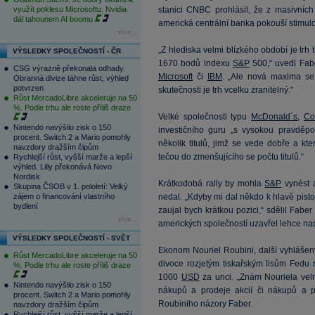
využít poklesu Microsoftu. Nvidia
stanici CNBC prohlásil, že z masivních
dál tahounem AI boomu
americká centrální banka pokouší stimulo
více...
„Z hlediska velmi blízkého období je trh
VÝSLEDKY SPOLEČNOSTÍ - ČR
1670 bodů indexu
S&P
500,“ uvedl Fabe
CSG výrazně překonala odhady.
Microsoft
či
IBM
. „Ale nová maxima se
Obranná divize táhne růst, výhled
potvrzen
skutečnosti je trh vcelku zranitelný.“
Růst MercadoLibre akceleruje na 50
%. Podle trhu ale roste příliš draze
Velké společnosti typu
McDonald´s
,
Co
Nintendo navýšilo zisk o 150
investičního guru „s vysokou pravděp
procent. Switch 2 a Mario pomohly
několik titulů, jimž se vede dobře a kt
navzdory dražším čipům
tečou do zmenšujícího se počtu titulů.“
Rychlejší růst, vyšší marže a lepší
výhled. Lilly překonává Novo
Nordisk
Krátkodobá rally by mohla
S&P
vynést 
Skupina ČSOB v 1. pololetí: Velký
zájem o financování vlastního
nedal. „Kdyby mi dal někdo k hlavě pisto
bydlení
zaujal bych krátkou pozici,“ sdělil Fabe
více...
amerických společností uzavřel lehce na
VÝSLEDKY SPOLEČNOSTÍ - SVĚT
Ekonom Nouriel Roubini, další vyhlášený
Růst MercadoLibre akceleruje na 50
divoce rozjetým tiskařským lisům Fedu 
%. Podle trhu ale roste příliš draze
1000
USD
za unci. „Znám Nouriela velm
Nintendo navýšilo zisk o 150
nákupů a prodeje akcií či nákupů a 
procent. Switch 2 a Mario pomohly
Roubiniho názory Faber.
navzdory dražším čipům
Rychlejší růst, vyšší marže a lepší