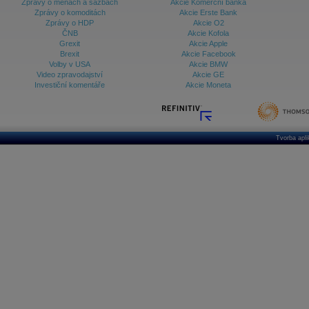
Zprávy o měnách a sazbách
Akcie Komerční banka
Zprávy o komoditách
Akcie Erste Bank
Zprávy o HDP
Akcie O2
ČNB
Akcie Kofola
Grexit
Akcie Apple
Brexit
Akcie Facebook
Volby v USA
Akcie BMW
Video zpravodajství
Akcie GE
Investiční komentáře
Akcie Moneta
Tvorba apl