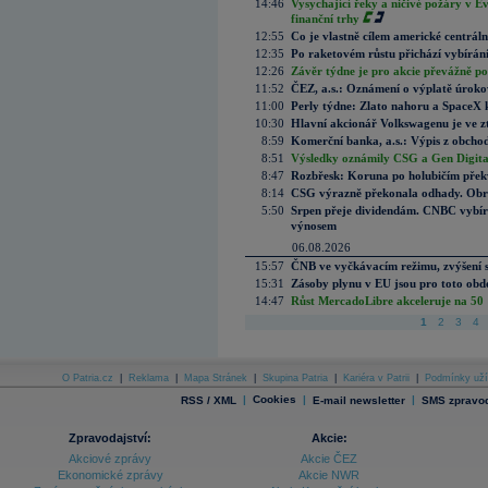
14:46
Vysychající řeky a ničivé požáry v E
finanční trhy
12:55
Co je vlastně cílem americké centrál
12:35
Po raketovém růstu přichází vybírán
12:26
Závěr týdne je pro akcie převážně po
11:52
ČEZ, a.s.: Oznámení o výplatě úrok
11:00
Perly týdne: Zlato nahoru a SpaceX 
10:30
Hlavní akcionář Volkswagenu je ve z
8:59
Komerční banka, a.s.: Výpis z obchod
8:51
Výsledky oznámily CSG a Gen Digital
8:47
Rozbřesk: Koruna po holubičím přek
8:14
CSG výrazně překonala odhady. Obran
5:50
Srpen přeje dividendám. CNBC vybírá
výnosem
06.08.2026
15:57
ČNB ve vyčkávacím režimu, zvýšení s
15:31
Zásoby plynu v EU jsou pro toto obdo
14:47
Růst MercadoLibre akceleruje na 50 %
1
2
3
4
O Patria.cz
|
Reklama
|
Mapa Stránek
|
Skupina Patria
|
Kariéra v Patrii
|
Podmínky uží
|
Cookies
|
|
RSS / XML
E-mail newsletter
SMS zpravod
Zpravodajství:
Akcie:
Akciové zprávy
Akcie ČEZ
Ekonomické zprávy
Akcie NWR