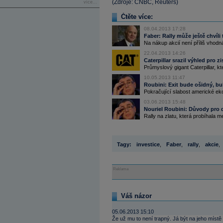
(Zdroje: CNBC, Reuters)
více...
Čtěte více:
08.04.2013 17:28
Faber: Rally může ještě chvíli 
Na nákup akcií není příliš vhodn
22.04.2013 14:26
Caterpillar srazil výhled pro z
Průmyslový gigant Caterpillar, 
10.05.2013 11:47
Roubini: Exit bude ošidný, bub
Pokračující slabost americké ek
03.06.2013 15:48
Nouriel Roubini: Důvody pro 
Rally na zlatu, která probíhala m
Tagy:
investice
,
Faber
,
rally
,
akcie
,
Reklama
Váš názor
05.06.2013 15:10
Že už mu to není trapný. Já být na jeho místě a