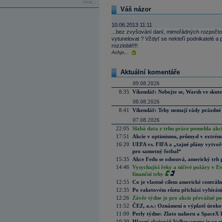
více...
Váš názor
10.06.2013 11:11
...bez zvyšování daní, mimořádných rozpočtov
vytunelovat ? Vždyť se nekteří podnikatelé a 
rozzlobit!!!!
Achjo...
Aktuální komentáře
09.08.2026
8:35
Víkendář: Nebojte se, Warsh ve skute
08.08.2026
8:41
Víkendář: Trhy nemají rády prázdné 
07.08.2026
22:05
Slabá data z trhu práce pomohla akc
17:51
Akcie v optimismu, průmysl v extrémn
16:20
UEFA vs. FIFA a „tajné plány vytvoř
pro samotný fotbal“
15:35
Akce Fedu se odsouvá, americký trh 
14:46
Vysychající řeky a ničivé požáry v E
finanční trhy
12:55
Co je vlastně cílem americké centrál
12:35
Po raketovém růstu přichází vybírán
12:26
Závěr týdne je pro akcie převážně po
11:52
ČEZ, a.s.: Oznámení o výplatě úrok
11:00
Perly týdne: Zlato nahoru a SpaceX 
10:30
Hlavní akcionář Volkswagenu je ve z