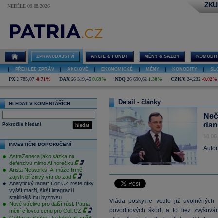
ZKU
NEDĚLE 09.08.2026
ZPRAVODAJSTVÍ
AKCIE & FONDY
MĚNY & SAZBY
KOMODIT
|
PŘEHLED ZPRÁV
|
AKCIOVÉ
|
EKONOMICKÉ
|
MĚNY
|
KOMODITY
|
SL
PX
2 785,07
-0,71%
DAX
26 319,45
0,69%
NDQ
26 690,62
1,30%
CZK/€
24,232
-0,02%
Detail - články
HLEDAT V KOMENTÁŘÍCH
Neč
dan
Pokročilé hledání
hledat
10.06
INVESTIČNÍ DOPORUČENÍ
Autor
AstraZeneca jako sázka na
defenzivu mimo AI horečku
Arista Networks: AI může firmě
zajistit příznivý vítr do zad
Analytický radar: Colt CZ roste díky
vyšší marži, širší integraci i
stabilnějšímu byznysu
Vláda poskytne vedle již uvolněných 
Nové střelivo pro další růst. Patria
povodňových škod, a to bez zvyšován
mění cílovou cenu pro Colt CZ
Goldman Sachs: Je dobrý okamžik