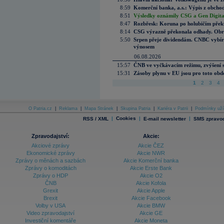
8:59
Komerční banka, a.s.: Výpis z obchod
8:51
Výsledky oznámily CSG a Gen Digital
8:47
Rozbřesk: Koruna po holubičím přek
8:14
CSG výrazně překonala odhady. Obran
5:50
Srpen přeje dividendám. CNBC vybírá
výnosem
06.08.2026
15:57
ČNB ve vyčkávacím režimu, zvýšení s
15:31
Zásoby plynu v EU jsou pro toto obdo
1
2
3
4
O Patria.cz
|
Reklama
|
Mapa Stránek
|
Skupina Patria
|
Kariéra v Patrii
|
Podmínky uží
|
Cookies
|
|
RSS / XML
E-mail newsletter
SMS zpravod
Zpravodajství:
Akcie:
Akciové zprávy
Akcie ČEZ
Ekonomické zprávy
Akcie NWR
Zprávy o měnách a sazbách
Akcie Komerční banka
Zprávy o komoditách
Akcie Erste Bank
Zprávy o HDP
Akcie O2
ČNB
Akcie Kofola
Grexit
Akcie Apple
Brexit
Akcie Facebook
Volby v USA
Akcie BMW
Video zpravodajství
Akcie GE
Investiční komentáře
Akcie Moneta