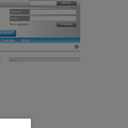
Hledej
Uživatel:
Heslo:
Nová registrace
Přihlásit
E PATRIA
DISKUSE
|
BLOG
j
Reklama
v