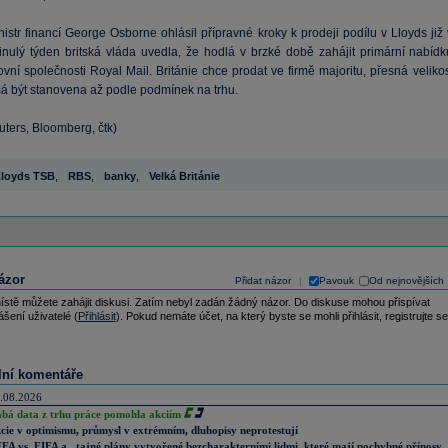
nistr financí George Osborne ohlásil přípravné kroky k prodeji podílu v Lloyds již
inulý týden britská vláda uvedla, že hodlá v brzké době zahájit primární nabídk
ovní společnosti Royal Mail. Británie chce prodat ve firmě majoritu, přesná veliko
á být stanovena až podle podmínek na trhu.
uters, Bloomberg, čtk)
loyds TSB
,
RBS
,
banky
,
Velká Británie
ázor
Přidat názor
Pavouk
Od nejnovějších
|
ístě můžete zahájit diskusi. Zatím nebyl zadán žádný názor. Do diskuse mohou přispívat
ášení uživatelé (
Přihlásit
). Pokud nemáte účet, na který byste se mohli přihlásit, registrujte se
lní komentáře
.08.2026
abá data z trhu práce pomohla akciím
cie v optimismu, průmysl v extrémním, dluhopisy neprotestují
FA vs. FIFA a „tajné plány vytvořené bezcharakterními lidmi, které mají pochybné přínosy