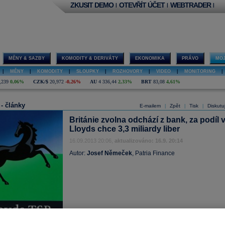
ZKUSIT DEMO
OTEVŘÍT ÚČET
WEBTRADER
|
|
|
MĚNY & SAZBY
KOMODITY & DERIVÁTY
EKONOMIKA
PRÁVO
MOJ
|
MĚNY
|
KOMODITY
|
SLOUPKY
|
ROZHOVORY
|
VIDEO
|
MONITORING
|
,239
0,06%
CZK/$
20,972
-0,26%
AU
4 336,44
2,33%
BRT
83,08
4,61%
 - články
E-mailem
Zpět
Tisk
Diskutu
|
|
|
Británie zvolna odchází z bank, za podíl 
Lloyds chce 3,3 miliardy liber
16.09.2013 20:06,
aktualizováno: 16.9. 20:14
Autor:
Josef Němeček
, Patria Finance