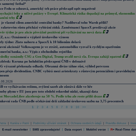
o samotný fotbal“
ce Fedu se odsouvá, americký trh práce překvapil opět negativně
sychající řeky a ničivé požáry v Evropě. Klimatická rizika dopadají na průmysl, ekonomiku 
nanční trhy
 je vlastně cílem americké centrální banky? Nasliboval toho Warsh příliš?
 raketovém růstu přichází vybírání zisků. Zaměstnanci SpaceX prodávají akcie
věr týdne je pro akcie převážně pozitivní při vyčkávání na nová data
Z, a.s.: Oznámení o výplatě úrokového výnosu
rly týdne: Zlato nahoru a SpaceX k 10 bilionům dolarů
avní akcionář Volkswagenu je ve ztrátě, automobilku vyzval k rychlým opatřením
merční banka, a.s.: Výpis z obchodního rejstříku
sledky oznámily CSG a Gen Digital, Trump uvalil nová cla. Evropa zahájí opatrně
zbřesk: Koruna po holubičím překvapení ČNB v defenzivě
G výrazně překonala odhady. Obranná divize táhne růst, výhled potvrzen
pen přeje dividendám. CNBC vybírá mezi aristokraty s růstovým potenciálem i pravidelným
nosem
.08.2026
B ve vyčkávacím režimu, zvýšení sazeb ale zůstává dále ve hře
soby plynu v EU jsou pro toto období rekordně nízké, ukazují data
st MercadoLibre akceleruje na 50 %. Podle trhu ale roste příliš draze
nkovní rada ČNB podle očekávání drží základní úrokovou sazbu na 3,75 procentech
1
2
3
4
5
6
7
8
9
10
>>
atria
|
Kariéra v Patrii
|
Podmínky užívání stránek
|
Ochrana osobních údajů
|
Pravidla diskuse
|
Inve
|
|
|
|
|
E-mail newsletter
SMS zpravodajství
Data export
Mobilní verze
R
=
Real-Time dat