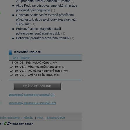
2,9 procenta, uvedl v odhadu Eurostat
(5)
Akce Fedu se odsouvá, americký trh práce
překvapil opět negativně
(1)
i
Goldman Sachs vidí v Evropě přehlížené
příležitosti. U dvou akcií očekává více než
100% růst
(1)
Prémiové akcie, Mag495 a další
pokračování současného cyklu
(1)
Definitivní proražení stoletého trendu?
(1)
Kalendář událostí
Čas
Událost
8:00
DE - Průmyslová výroba, y/y
14:30
USA - Míra nezaměstnanosti, s.a.
14:30
USA - Průměrná hodinová mzda, y/y
14:30
USA - Změna počtu prac. míst
UDÁLOSTI ONLINE
Dlouhodobý ekonomický kalendář ČR
Dlouhodobý ekonomický kalendář Svět
stiční disclaimer
|
Náměty
|
FAQ
|
Skupina ČSOB
a
|
=
placený obsah