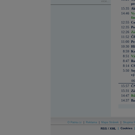
více...
pr
15:35
Ak
14:46
Vy
fi
12:55
Co
12:35
Po
12:26
Zá
11:52
ČE
11:00
Pe
10:30
Hl
8:59
Ko
8:51
Vý
8:47
Ro
8:14
CS
5:50
Sr
vý
06
15:57
ČN
15:31
Zá
14:47
Rů
14:37
Ba
O Patria.cz
|
Reklama
|
Mapa Stránek
|
Skupina P
|
Cookies
RSS / XML