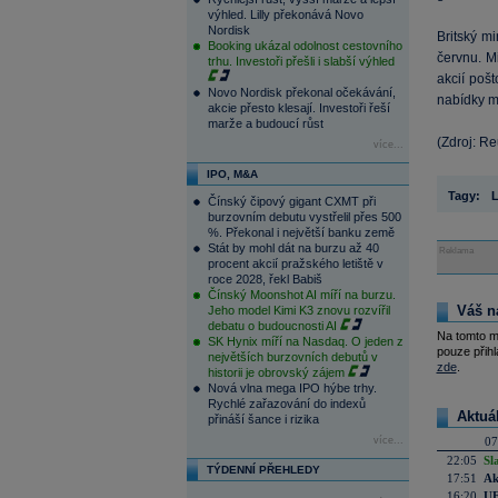
výhled. Lilly překonává Novo
Nordisk
Britský mi
Booking ukázal odolnost cestovního
červnu. M
trhu. Investoři přešli i slabší výhled
akcií pošt
Novo Nordisk překonal očekávání,
nabídky m
akcie přesto klesají. Investoři řeší
marže a budoucí růst
(Zdroj: Re
více...
IPO, M&A
Tagy:
L
Čínský čipový gigant CXMT při
burzovním debutu vystřelil přes 500
%. Překonal i největší banku země
Stát by mohl dát na burzu až 40
Reklama
procent akcií pražského letiště v
roce 2028, řekl Babiš
Čínský Moonshot AI míří na burzu.
Váš n
Jeho model Kimi K3 znovu rozvířil
debatu o budoucnosti AI
Na tomto m
SK Hynix míří na Nasdaq. O jeden z
pouze přihl
největších burzovních debutů v
zde
.
historii je obrovský zájem
Nová vlna mega IPO hýbe trhy.
Rychlé zařazování do indexů
Aktuá
přináší šance i rizika
více...
07
22:05
Sl
TÝDENNÍ PŘEHLEDY
17:51
Ak
16:20
UE