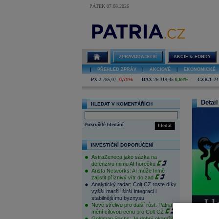
PÁTEK 07.08.2026
ZPRAVODAJSTVÍ
AKCIE & FONDY
|
PŘEHLED ZPRÁV
|
AKCIOVÉ
|
EKONOMICKÉ
PX
2 785,07
-0,71%
DAX
26 319,45
0,69%
CZK/€
24
Detail
HLEDAT V KOMENTÁŘÍCH
Pokročilé hledání
hledat
INVESTIČNÍ DOPORUČENÍ
AstraZeneca jako sázka na
defenzivu mimo AI horečku
Arista Networks: AI může firmě
zajistit příznivý vítr do zad
Analytický radar: Colt CZ roste díky
vyšší marži, širší integraci i
stabilnějšímu byznysu
Nové střelivo pro další růst. Patria
mění cílovou cenu pro Colt CZ
Goldman Sachs: Je dobrý okamžik