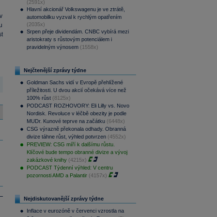
(2591x)
Hlavní akcionář Volkswagenu je ve ztrátě,
 v
automobilku vyzval k rychlým opatřením
(2035x)
u
Srpen přeje dividendám. CNBC vybírá mezi
st
aristokraty s růstovým potenciálem i
pravidelným výnosem
(1558x)
Nejčtenější zprávy týdne
Goldman Sachs vidí v Evropě přehlížené
příležitosti. U dvou akcií očekává více než
100% růst
(8125x)
PODCAST ROZHOVORY: Eli Lilly vs. Novo
Nordisk. Revoluce v léčbě obezity je podle
MUDr. Kunové teprve na začátku
(6448x)
CSG výrazně překonala odhady. Obranná
divize táhne růst, výhled potvrzen
(4552x)
PREVIEW: CSG míří k dalšímu růstu.
Klíčové bude tempo obranné divize a vývoj
zakázkové knihy
(4215x)
PODCAST Týdenní výhled: V centru
pozornosti AMD a Palantir
(4157x)
Nejdiskutovanější zprávy týdne
Inflace v eurozóně v červenci vzrostla na