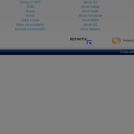
Zprávy o HDP
Akcie O2
ČNB
Akcie Kofola
Grexit
Akcie Apple
Brexit
Akcie Facebook
Volby v USA
Akcie BMW
Video zpravodajství
Akcie GE
Investiční komentáře
Akcie Moneta
Tvorba apl