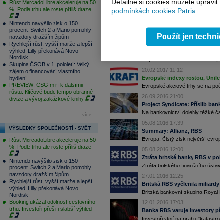
Detailně si cookies můžete upravit
Růst MercadoLibre akceleruje na 50
%. Podle trhu ale roste příliš draze
14.03.2017 10:40
podmínkách cookies Patria
.
Evropa mírně ztrácí, RWE po 
Nintendo navýšilo zisk o 150
Západoevropské akciové indexy s
procent. Switch 2 a Mario pomohly
...
Použít jen techn
navzdory dražším čipům
24.02.2017 11:46
Rychlejší růst, vyšší marže a lepší
výhled. Lilly překonává Novo
RBS se blíží desetiletce roční
Nordisk
Kdysi téměř dominantní světový hr
Skupina ČSOB v 1. pololetí: Velký
20.02.2017 11:12
zájem o financování vlastního
Evropské indexy rostou, Unile
bydlení
PREVIEW: CSG míří k dalšímu
Evropské akciové trhy se na poč
růstu. Klíčové bude tempo obranné
26.09.2016 21:00
divize a vývoj zakázkové knihy
Project Syndicate: Příslib ban
Na bankovnictví dolehly těžké ča
více...
05.08.2016 17:39
VÝSLEDKY SPOLEČNOSTÍ - SVĚT
Summary: Allianz, RBS
Evropa: Čistý zisk největší evrop
Růst MercadoLibre akceleruje na 50
%. Podle trhu ale roste příliš draze
05.08.2016 12:00
Ztráta britské banky RBS v pol
Nintendo navýšilo zisk o 150
Ztráta britského finančního ústav
procent. Switch 2 a Mario pomohly
navzdory dražším čipům
27.01.2016 12:25
Rychlejší růst, vyšší marže a lepší
Britská RBS vyčlenila miliardy
výhled. Lilly překonává Novo
Britská bankovní skupina Royal B
Nordisk
Booking ukázal odolnost cestovního
12.01.2016 17:03
trhu. Investoři přešli i slabší výhled
Banka RBS varuje investory p
Investoři stojí na prahu "katast