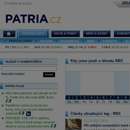
ZKU
ČTVRTEK 06.08.2026
RBS
ZPRAVODAJSTVÍ
AKCIE & FONDY
MĚNY & SAZBY
KOMODIT
|
PŘEHLED ZPRÁV
|
AKCIOVÉ
|
EKONOMICKÉ
|
MĚNY
|
KOMODITY
|
SL
PX
2 805,12
1,30%
DAX
26 140,13
0,05%
NDQ
26 348,35
-0,06%
CZK/€
24,231
0,24%
Kdy jsme psali o tématu RBS
HLEDAT V KOMENTÁŘÍCH
Pokročilé hledání
hledat
PATRIA PLUS
Růst MercadoLibre akceleruje na 50
%. Podle trhu ale roste příliš draze
1
2
3
4
5
6
7
8
9
So
Ne
Po
Út
St
Čt
Pá
So
Ne
Paměťový sektor je brzda pro
techy, trhy jsou na tom dopoledne
Články obsahující tag - RBS
smíšeně
PREVIEW: CSG míří k dalšímu
02.12.2021 13:31
růstu. Klíčové bude tempo obranné
Pět velkých evropských bank 
divize a vývoj zakázkové knihy