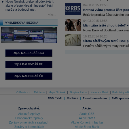
Novo Nordisk překonal očekávání,
04.08.2015 12:56
akcie přesto klesají. Investoři řeší
marže a budoucí růst
Britská vláda prodala část po
Británie prodala část státního p
více...
04.03.2015 13:55
VÝSLEDKOVÁ SEZÓNA
Mám zítra ještě chodit šéfe?
Royal Bank of Scotland osekává s
16.12.2014 10:26
Sítem zátěžových testů BoE pr
Prvními zátěžovými testy britské
2Q26 KALENDÁŘ USA
2Q26 KALENDÁŘ EU
2Q26 KALENDÁŘ ČR
O Patria.cz
|
Reklama
|
Mapa Stránek
|
Skupina Patria
|
Kariéra v Patrii
|
Podmínky uží
|
Cookies
|
|
RSS / XML
E-mail newsletter
SMS zpravod
Zpravodajství:
Akcie:
Akciové zprávy
Akcie ČEZ
Ekonomické zprávy
Akcie NWR
Zprávy o měnách a sazbách
Akcie Komerční banka
Zprávy o komoditách
Akcie Erste Bank