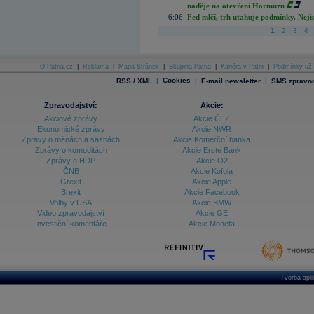
naděje na otevření Hormuzu
6:06
Fed mlčí, trh utahuje podmínky. Nejis
1
2
3
4
O Patria.cz
|
Reklama
|
Mapa Stránek
|
Skupina Patria
|
Kariéra v Patrii
|
Podmínky uží
|
Cookies
|
|
RSS / XML
E-mail newsletter
SMS zpravod
Zpravodajství:
Akcie:
Akciové zprávy
Akcie ČEZ
Ekonomické zprávy
Akcie NWR
Zprávy o měnách a sazbách
Akcie Komerční banka
Zprávy o komoditách
Akcie Erste Bank
Zprávy o HDP
Akcie O2
ČNB
Akcie Kofola
Grexit
Akcie Apple
Brexit
Akcie Facebook
Volby v USA
Akcie BMW
Video zpravodajství
Akcie GE
Investiční komentáře
Akcie Moneta
Tvorba apl