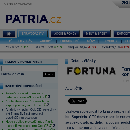
ZKU
ČTVRTEK 06.08.2026
ZPRAVODAJSTVÍ
AKCIE & FONDY
MĚNY & SAZBY
KOMODIT
|
PŘEHLED ZPRÁV
|
AKCIOVÉ
|
EKONOMICKÉ
|
MĚNY
|
KOMODITY
|
SL
PX
2 805,28
1,31%
DAX
26 185,36
0,23%
NDQ
26 363,44
-0,83%
CZK/€
24,158
-0,07%
Detail - články
HLEDAT V KOMENTÁŘÍCH
Fort
kon
Pokročilé hledání
hledat
11.12
INVESTIČNÍ DOPORUČENÍ
Autor:
ČTK
AstraZeneca jako sázka na
defenzivu mimo AI horečku
Arista Networks: AI může firmě
zajistit příznivý vítr do zad
Analytický radar: Colt CZ roste díky
Sázková společnost
Fortuna
omezuje nabí
vyšší marži, širší integraci i
hru Superloto. ČTK dnes o tom informov
stabilnějšímu byznysu
Nové střelivo pro další růst. Patria
se spekulovalo už déle, na podzim podobn
mění cílovou cenu pro Colt CZ
Haluza. Definitivní rozhodnutí však pad
Goldman Sachs: Je dobrý okamžik