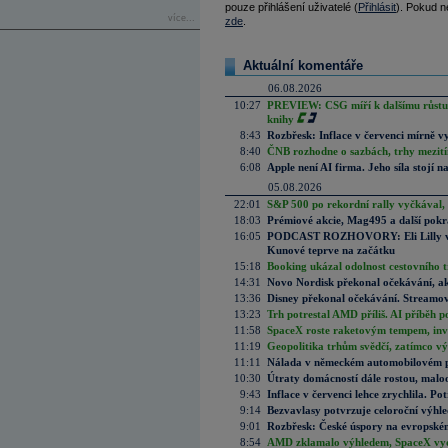
pouze přihlášení uživatelé (
Přihlásit
). Pokud ne
více...
zde
.
Aktuální komentáře
06.08.2026
10:27
PREVIEW: CSG míří k dalšímu růstu.
knihy
8:43
Rozbřesk: Inflace v červenci mírně v
8:40
ČNB rozhodne o sazbách, trhy mezitím
6:08
Apple není AI firma. Jeho síla stojí n
05.08.2026
22:01
S&P 500 po rekordní rally vyčkával,
18:03
Prémiové akcie, Mag495 a další pokr
16:05
PODCAST ROZHOVORY: Eli Lilly vs. 
Kunové teprve na začátku
15:18
Booking ukázal odolnost cestovního trh
14:31
Novo Nordisk překonal očekávání, akci
13:36
Disney překonal očekávání. Streamova
13:23
Trh potrestal AMD příliš. AI příběh p
11:58
SpaceX roste raketovým tempem, inves
11:19
Geopolitika trhům svědčí, zatímco v
11:11
Nálada v německém automobilovém prů
10:30
Útraty domácností dále rostou, malo
9:43
Inflace v červenci lehce zrychlila. Pot
9:14
Bezvavlasy potvrzuje celoroční výhl
9:01
Rozbřesk: České úspory na evropském
8:54
AMD zklamalo výhledem, SpaceX vydě