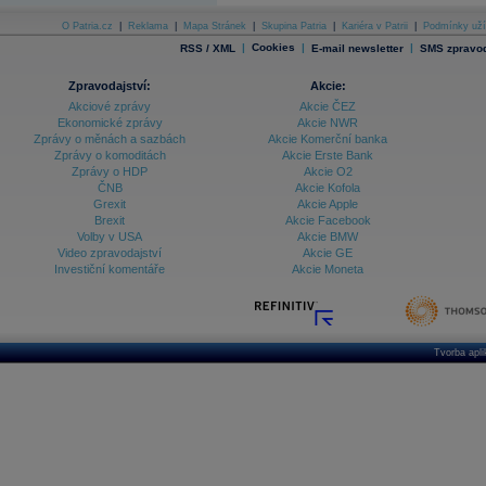
O Patria.cz
|
Reklama
|
Mapa Stránek
|
Skupina Patria
|
Kariéra v Patrii
|
Podmínky uží
|
Cookies
|
|
RSS / XML
E-mail newsletter
SMS zpravod
Zpravodajství:
Akcie:
Akciové zprávy
Akcie ČEZ
Ekonomické zprávy
Akcie NWR
Zprávy o měnách a sazbách
Akcie Komerční banka
Zprávy o komoditách
Akcie Erste Bank
Zprávy o HDP
Akcie O2
ČNB
Akcie Kofola
Grexit
Akcie Apple
Brexit
Akcie Facebook
Volby v USA
Akcie BMW
Video zpravodajství
Akcie GE
Investiční komentáře
Akcie Moneta
Tvorba apl