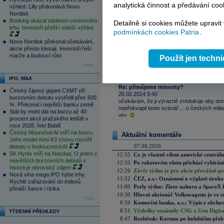
analytická činnost a předávání coo
výhled. Lilly překonává Novo
Nordisk
Reklama
Booking ukázal odolnost cestovního
Detailně si cookies můžete upravit
trhu. Investoři přešli i slabší výhled
podmínkách cookies Patria
.
Novo Nordisk překonal očekávání,
Váš názor
akcie přesto klesají. Investoři řeší
přimějeme minority?
marže a budoucí růst
Použít jen techn
25.02.2014 18:21
více...
takové plány zavání minimálně vydíráním. Jestl
pojatá "dobrá pověst", nebo zaběhnuté české
IPO, M&A
Jesse
Re: přimějeme minority?
Čínský čipový gigant CXMT při
26.02.2014 9:40
burzovním debutu vystřelil přes 500
očekávám, že ji výrazně zredukuje aby donuti
%. Překonal i největší banku země
nepřekvapil tento scénář.....o českých milia
Stát by mohl dát na burzu až 40
abc
procent akcií pražského letiště v
roce 2028, řekl Babiš
Čínský Moonshot AI míří na burzu.
Aktuální komentáře
Jeho model Kimi K3 znovu rozvířil
07.08.2026
debatu o budoucnosti AI
SK Hynix míří na Nasdaq. O jeden z
12:55
Co je vlastně cílem americké centrál
největších burzovních debutů v
12:35
Po raketovém růstu přichází vybírán
historii je obrovský zájem
12:26
Závěr týdne je pro akcie převážně po
Nová vlna mega IPO hýbe trhy.
11:52
ČEZ, a.s.: Oznámení o výplatě úrok
Rychlé zařazování do indexů
11:00
Perly týdne: Zlato nahoru a SpaceX 
přináší šance i rizika
10:30
Hlavní akcionář Volkswagenu je ve z
více...
8:59
Komerční banka, a.s.: Výpis z obchod
8:51
Výsledky oznámily CSG a Gen Digital
TÝDENNÍ PŘEHLEDY
8:47
Rozbřesk: Koruna po holubičím přek