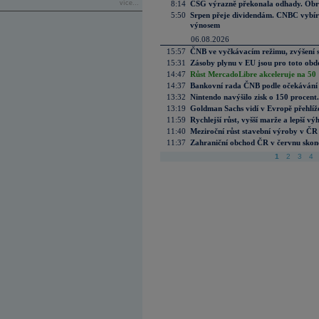
více...
8:14
CSG výrazně překonala odhady. Obran
5:50
Srpen přeje dividendám. CNBC vybírá
výnosem
06.08.2026
15:57
ČNB ve vyčkávacím režimu, zvýšení s
15:31
Zásoby plynu v EU jsou pro toto obdo
14:47
Růst MercadoLibre akceleruje na 50 %
14:37
Bankovní rada ČNB podle očekávání 
13:32
Nintendo navýšilo zisk o 150 procen
13:19
Goldman Sachs vidí v Evropě přehlíže
11:59
Rychlejší růst, vyšší marže a lepší v
11:40
Meziroční růst stavební výroby v ČR
11:37
Zahraniční obchod ČR v červnu skonč
1
2
3
4